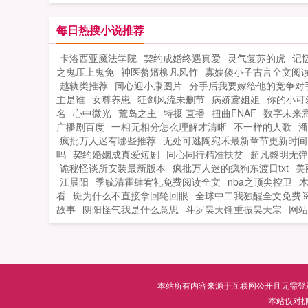
了挣扎变强，感受多了那种类似正版热
的无限流，来享受下如同穿着沙滩裤躺
每日热搜小说推荐
夏威夷海滩看比基尼的快感吧主角语录
卡洛西亚魔法学院
契约成婚终遇真爱
灵气复苏的虎
记
人生最大的追求就是享受，不是物质享
之鬼压上鬼免
神医赘婿柳凡风竹
寡嫂傻小子古言全文阅
受，就是精神享受，当然，选后者的通
越轨类推荐
同心迎小康图片
分手后我要嫁给他的竞争对
都有点强迫症写本书的时候作者节操无
主是谁
女尊养崽
狂剑风流未删节
病娇鸢姐姐
你的小可
限如果您喜欢无限从漫威开始，别忘记
名
心中微光
荒岛之主
特摄 直播
扭曲FNAF
数字未来
享给朋友...
广播剧百度
一相无相分怎么理解才清晰
不一样的人歌
潘
疯批万人迷有哪些推荐
无处可逃陶宛禾最新章节更新时间
吗
契约婚姻成真爱短剧
同心同行精准扶贫
超凡黎明无弹
诡秘怪谈所安装最新版本
疯批万人迷的疯狗东渡日txt
美
江晨阳
季毓清霍肆宥礼免费阅读全文
nba之顶尖控卫
看
斑为什么不直接拿回轮回眼
全球中二我独醒全文免费
故事
阴阳怪气我是什么意思
斗罗昊天锤重振昊天宗
网站
本站所有内容来源于互联网公开且无需登录即
本站仅对