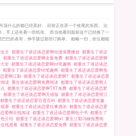
吊顶什么的都已经弄好。 目前正在弄一个收尾的东西。 比
来，手上还夹着一些纸张。 而当他看到面前这个已经换了一
结结巴巴的表哥，伸手接过那些订购单。 粗略一扫，价位都能
啊女主
都重生了谁还谈恋爱啊动漫免费播放
都重生了谁还
版
都重生了谁还谈恋爱啊全集免费
都重生了谁还谈恋爱啊
T大全
都重生了谁还谈恋爱啊txt笔趣阁
都重生了谁还谈恋
T
都重生了谁还谈恋爱txt笔趣阁
都重生了谁还谈恋爱啊免
谈恋爱啊江勤
都重生了谁还谈恋爱啊?
都重生了谁还谈恋爱
费阅读
重生谁谈恋爱啊免费阅读
都重生了谁还谈恋爱啊人
起点
都重生了谁还谈恋爱啊TXT免费
都重生了谁还谈恋爱
看
都重生了谁还谈恋爱啊无错版
都重生了谁还谈恋爱呀江
都重生了谁还谈恋爱百度百科
都重生了谁还谈恋爱笔趣
费观看
都重生了谁还谈恋爱往事酒浓
都重生了谁还谈恋爱
谈恋爱啊在线阅读
都重生了谁还谈恋爱啊电子书
都重生了
角色介绍
都重生了谁还谈恋爱啊txt
重生江勤冯楠免费阅
漫在线观看
都重生了谁还谈恋爱免费
都重生了谁还谈恋爱