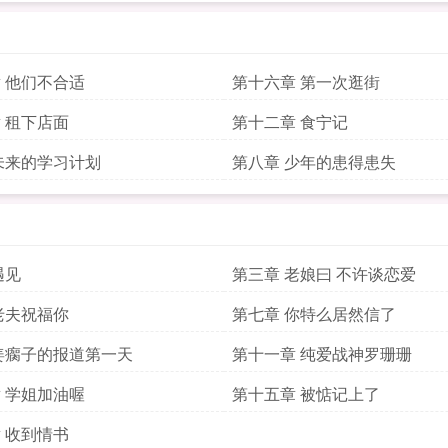
 他们不合适
第十六章 第一次逛街
 租下店面
第十二章 食宁记
未来的学习计划
第八章 少年的患得患失
遇见
第三章 老娘曰 不许谈恋爱
老夫祝福你
第七章 你特么居然信了
姜瘸子的报道第一天
第十一章 纯爱战神罗珊珊
 学姐加油喔
第十五章 被惦记上了
 收到情书