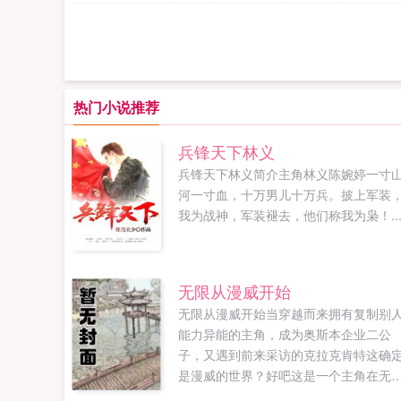
热门小说推荐
兵锋天下林义
兵锋天下林义简介主角林义陈婉婷一寸
河一寸血，十万男儿十万兵。披上军装
我为战神，军装褪去，他们称我为枭！..
无限从漫威开始
无限从漫威开始当穿越而来拥有复制别
能力异能的主角，成为奥斯本企业二公
子，又遇到前来采访的克拉克肯特这确
是漫威的世界？好吧这是一个主角在无
世界潇洒的故事，看多了拼命求生，看