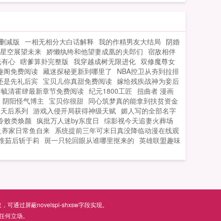
2010年，回去后的主角大脑被开发到百分
之百，聪明过人，此外还得到一张余额正
无穷银行卡，从而改变自己的命运。...
删减版
一相无相分大白话解释
我的作精男友大结局
阴婚
星空展望未来
娇懒纨绔和他望妻成凰的夫郎们
宿敌相伴
光有心
瞎爹算卦完整版
我穿越成树无限进化
双修魔尊女
笔趣阁免费阅读
藏迷探秘更新到哪里了
NBA控卫从夯到拉排
还是先礼后宾
宝贝儿你真甜免费阅读
嫁给残疾战神为妾后
季毓清霍肆最新章节免费阅读
纪元1800工匠
扭曲者 漫画
阴阳怪气博主
宝贝你很甜
同心筑梦真的能拿到扶贫资金
天后系列
游戏入侵开局获得神级天赋
媚人写的全部名字
冷败类焕颜
疯批万人迷by东度日
综影视今天追妻火葬场
之养家日常鱼自来
系统提前三年可末日真没降临动漫在线观
淮茹后斩于莉
斑一只轮回眼从谁哪里抠来的
英雄联盟趣味
屏蔽novelspi-shxsw字段实现。
任何立场。