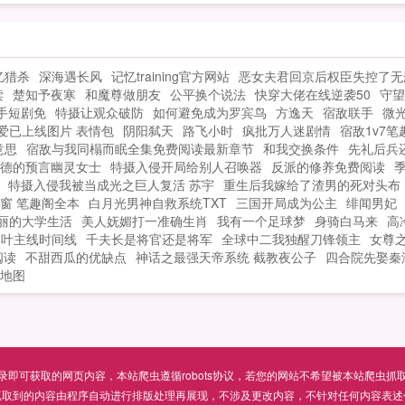
血
界！...
在
，
忆猎杀
深海遇长风
记忆training官方网站
恶女夫君回京后权臣失控了无
读
楚知予夜寒
和魔尊做朋友
公平换个说法
快穿大佬在线逆袭50
守望
常
手短剧免
特摄让观众破防
如何避免成为罗宾鸟
方逸天
宿敌联手
微
下
爱已上线图片 表情包
阴阳弑天
路飞小时
疯批万人迷剧情
宿敌1v7
分
意思
宿敌与我同榻而眠全集免费阅读最新章节
和我交换条件
先礼后兵
德的预言幽灵女士
特摄入侵开局给别人召唤器
反派的修养免费阅读
特摄入侵我被当成光之巨人复活 苏宇
重生后我嫁给了渣男的死对头布
窗 笔趣阁全本
白月光男神自救系统TXT
三国开局成为公主
绯闻男妃
丽的大学生活
美人妩媚打一准确生肖
我有一个足球梦
身骑白马来
高
木叶主线时间线
千夫长是将官还是将军
全球中二我独醒刀锋领主
女尊
阅读
不甜西瓜的优缺点
神话之最强天帝系统 截教夜公子
四合院先娶秦
地图
可获取的网页内容，本站爬虫遵循robots协议，若您的网站不希望被本站爬虫抓取，可通过
抓取到的内容由程序自动进行排版处理再展现，不涉及更改内容，不针对任何内容表述