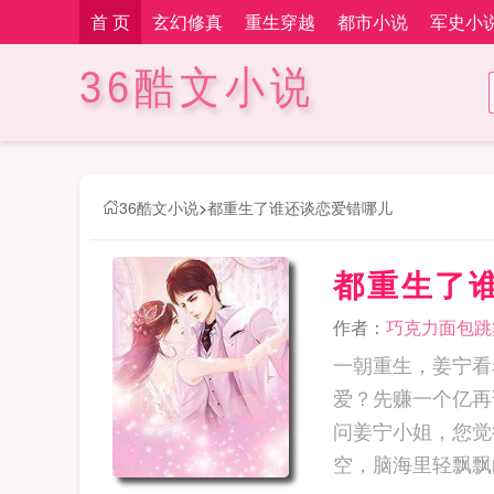
首 页
玄幻修真
重生穿越
都市小说
军史小
36酷文小说
36酷文小说
>
都重生了谁还谈恋爱错哪儿
都重生了
作者：
巧克力面包跳
一朝重生，姜宁看
爱？先赚一个亿再
问姜宁小姐，您觉