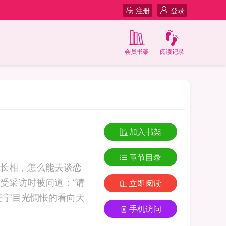
注册
登录
会员书架
阅读记录
加入书架
章节目录
长相，怎么能去谈恋
受采访时被问道：“请
立即阅读
姜宁目光惆怅的看向天
手机访问