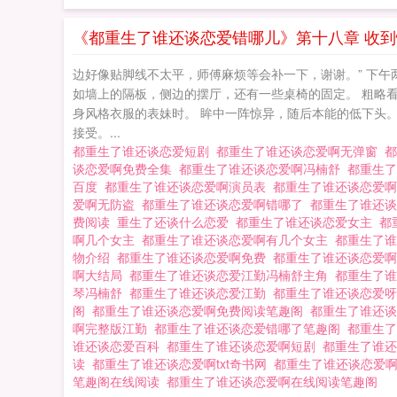
《都重生了谁还谈恋爱错哪儿》第十八章 收
边好像贴脚线不太平，师傅麻烦等会补一下，谢谢。” 下午
如墙上的隔板，侧边的摆厅，还有一些桌椅的固定。 粗略
身风格衣服的表妹时。 眸中一阵惊异，随后本能的低下头。 
接受。...
都重生了谁还谈恋爱短剧
都重生了谁还谈恋爱啊无弹窗
谈恋爱啊免费全集
都重生了谁还谈恋爱啊冯楠舒
都重生
百度
都重生了谁还谈恋爱啊演员表
都重生了谁还谈恋爱
爱啊无防盗
都重生了谁还谈恋爱啊错哪了
都重生了谁还
费阅读
重生了还谈什么恋爱
都重生了谁还谈恋爱女主
都
啊几个女主
都重生了谁还谈恋爱啊有几个女主
都重生了
物介绍
都重生了谁还谈恋爱啊免费
都重生了谁还谈恋爱
啊大结局
都重生了谁还谈恋爱江勤冯楠舒主角
都重生了谁
琴冯楠舒
都重生了谁还谈恋爱江勤
都重生了谁还谈恋爱呀
阁
都重生了谁还谈恋爱啊免费阅读笔趣阁
都重生了谁还
啊完整版江勤
都重生了谁还谈恋爱错哪了笔趣阁
都重生了
谁还谈恋爱百科
都重生了谁还谈恋爱啊短剧
都重生了谁
读
都重生了谁还谈恋爱啊txt奇书网
都重生了谁还谈恋爱
笔趣阁在线阅读
都重生了谁还谈恋爱啊在线阅读笔趣阁