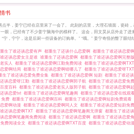
到情书
两点半，姜宁已经在店里呆了一会了。 此刻的店里，大理石墙面，瓷砖，
看一眼，已经有了不少姜宁脑海中的模样了。 这会，田文昊从店外走了进
“宁，宁宁，这是后厨一些设备的订购单。” “哦。” 姜宁奇怪的瞥了眼
都重生了谁还谈恋爱有声
都重生了还谈什么恋爱啊
都重生了谁还谈恋爱
了谁还谈恋爱女主是谁
谁重生了还谈恋爱啊
都重生了谁还谈恋爱啊完整
啊老实人
都重生了谁还谈恋爱啊江勤免费阅读
都重生了谁还谈恋爱啊TX
谈恋爱啊结局
都重生了谁还谈恋爱啊错哪儿了
都重生了谁还谈恋爱呀TX
重生了谁还谈恋爱免费全集
都重生了谁还谈恋爱啊 短剧
都重生了谁还
谁还谈恋爱呀江勤
都重生了谁还谈恋爱啊郭子航
都重生了谁还谈恋爱免
啊百度百科
都重生了谁还谈恋爱老实人版郭子航
都重生了谁还谈恋爱啊
还谈恋爱txt
都重生了谁还谈恋爱啊笔趣阁
都重生了谁还谈恋爱在线观
 免费
都重生了谁还谈恋爱啊百科
都重生了谁还谈恋爱啊短剧免费观看
谈恋爱啊动漫
都重生了谁还谈恋爱啊同人文
都重生了谁还谈恋爱短剧免
谁还谈恋爱啊TXT
都重生了谁还谈恋爱啊笔趣阁无弹窗
都重生了谁还
还谈恋爱啊笔趣阁免费阅读
都重生了谁还谈恋爱啊
都重生了谁还谈恋爱
啊免费阅读全文
都重生了谁还谈恋爱啊TXT百度
都重生了谁还谈恋爱动