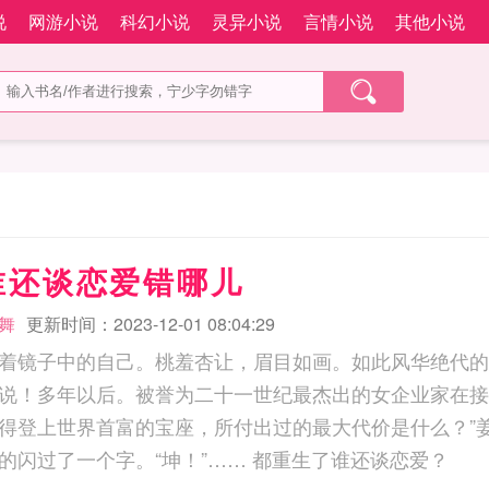
说
网游小说
科幻小说
灵异小说
言情小说
其他小说
谁还谈恋爱错哪儿
舞
更新时间：2023-12-01 08:04:29
着镜子中的自己。桃羞杏让，眉目如画。如此风华绝代的
说！多年以后。被誉为二十一世纪最杰出的女企业家在接
得登上世界首富的宝座，所付出过的最大代价是什么？”
空，脑海里轻飘飘的闪过了一个字。“坤！”…… 都重生了谁还谈恋爱？