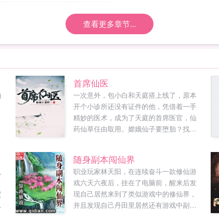
查看更多章节...
首席仙医
山
一次意外，包小白和天庭搭上线了，原本
，
开个小诊所还没有证件的他，凭借着一手
.
精妙的医术，成为了天庭的首席医官，仙
药仙草任由取用。嫦娥仙子要堕胎？找我
就对了。赤脚大仙，你有脚气，我这有皮
炎平一瓶。哎，七仙女别跑啊，我这有美
随身副本闯仙界
容养颜的配方...
人
职业玩家林天阳，在连续奋斗一款修仙游
戏六天六夜后，挂在了电脑前，醒来后发
定
现自己居然来到了类似游戏中的修仙界，
限
并且发现自己丹田里居然还有游戏中副本
多
通天塔，看林天阳如何带着副本玩转修仙