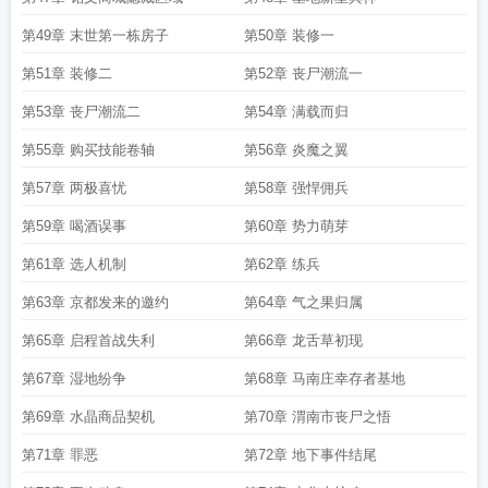
第49章 末世第一栋房子
第50章 装修一
第51章 装修二
第52章 丧尸潮流一
第53章 丧尸潮流二
第54章 满载而归
第55章 购买技能卷轴
第56章 炎魔之翼
第57章 两极喜忧
第58章 强悍佣兵
第59章 喝酒误事
第60章 势力萌芽
第61章 选人机制
第62章 练兵
第63章 京都发来的邀约
第64章 气之果归属
第65章 启程首战失利
第66章 龙舌草初现
第67章 湿地纷争
第68章 马南庄幸存者基地
第69章 水晶商品契机
第70章 渭南市丧尸之悟
第71章 罪恶
第72章 地下事件结尾