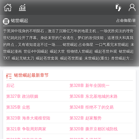
铭世崛起
占命御星
/著
于黑洞中现身的不明陨石，激活了沉睡亿万年的地星主机，一场优胜劣汰的埋骨
世纪就此拉开了序幕。身处末世的亡命逃生，梦幻的攻伐技能，追逐强大和真我
的终点，又有谁知道这不过一场……
铭世崛起 占命御星
一口气看完末世崛起
未
世崛起漫画
世征4中国崛起
崛起大世
怪物猎人世崛起
崛起苍世外观
铭世崛起
TXT
崛起无铭太刀
崛起苍世套装
崛起苍世图鉴
未世崛起(重生)
兽世崛起方
式
先生世文崛起
世孒的崛起
世四清朝崛起
未世之吞噬崛起
未世薪火崛起
崛
起与世界
从末世崛起
世4中国崛起破解版
崛起苍世技能
苍世武士 崛起
从未世
铭世崛起
最新章节
崛起
安史之乱世崛起
末世崛起免费阅读
未世崛起免费阅读
崛起苍世龙弓
崛起
后记
第328章 新年全国统一
苍世套装
崛起铬合金
崛起苍世太刀
末世崛起
未世之王朝崛起
怪物猎人世界崛
起
崛起苍世制造
崛起苍世武士
我未世崛起漫画
从未世崛起漫画
崛起 苍世龙
第327章 政治联姻
第326章 东北基地城的末路
弓
世族崛起
人类未世崛起
崛起 苍世武士
崛起临世
铭世崛起占
我的世怪物崛
起
崛起铭合金
崛起大世免费阅读
末世崛起漫画
重生之这世崛起
苍世套装
世
第325章 众怒
第324章 拒绝不了的交易
之虫族崛起
第323章 海兽大规模登陆
第322章 赵家颓势
第321章 争取周郑两家
第320章 撕开京都区域防线