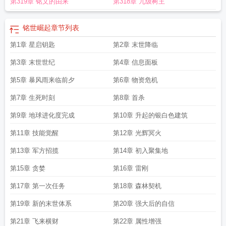
第319章 铭文的由来
第318章 九级树王
铭世崛起
章节列表
第1章 星启钥匙
第2章 末世降临
第3章 末世世纪
第4章 信息面板
第5章 暴风雨来临前夕
第6章 物资危机
第7章 生死时刻
第8章 首杀
第9章 地球进化度完成
第10章 升起的银白色建筑
第11章 技能觉醒
第12章 光辉冥火
第13章 军方招揽
第14章 初入聚集地
第15章 贪婪
第16章 雷刚
第17章 第一次任务
第18章 森林契机
第19章 新的末世体系
第20章 强大后的自信
第21章 飞来横财
第22章 属性增强