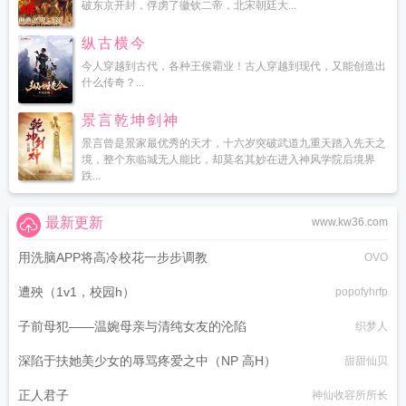
破东京开封，俘虏了徽钦二帝，北宋朝廷大...
纵古横今
今人穿越到古代，各种王侯霸业！古人穿越到现代，又能创造出
什么传奇？...
景言乾坤剑神
景言曾是景家最优秀的天才，十六岁突破武道九重天踏入先天之
境，整个东临城无人能比，却莫名其妙在进入神风学院后境界
跌...
最新更新
www.kw36.com
用洗脑APP将高冷校花一步步调教
OVO
遭殃（1v1，校园h）
popofyhrfp
子前母犯——温婉母亲与清纯女友的沦陷
织梦人
深陷于扶她美少女的辱骂疼爱之中（NP 高H）
甜甜仙贝
正人君子
神仙收容所所长