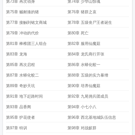
第73章 再次动身
第74章 少华山惊魂
第75章 贼耐揍的猪
第76章 猪群之哀
第77章 接触到铭文商城
第78章 五级丧尸王者诞生
第79章 冲动的代价
第80章 死亡
第81章 棒椎团三人组合
第82章 服用仙魔菇
第83章 龙海
第84章 龙氏商行开张
第85章 再次启程
第86章 水蟒化蛟一
第87章 水蟒化蛟二
第88章 五级的实力暴增
第89章 奇妙天坑
第90章 培养仙魔菇
第91章 地下赶路时间
第92章 九尾佣兵团成员
第93章 品香阁
第94章 小七小八
第95章 护花使者
第96章 西北基地城队伍信息
第97章 特训
第98章 对战蚁群