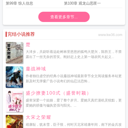
第99章 惊人信息
第100章 观龙山恶匪一
查看更多章节...
完结小说推荐
www.kw36.com
楚
大泽乡，共尉听着远处树林里悠悠的狐鸣大楚兴，陈胜王，不禁
露出了一丝无奈的苦笑。刚好赶上史上第一场农民大起义...
鏖战神域
作者独往虚空的经典小说鏖战神域最新章节全文阅读服务本站更
新及时无弹窗广告小说奇幻的仙忍法恐怖...
盛少撩妻100式（盛誉时颖）
盛誉深爱一个姑娘，爱了整个岁月。爱她天真烂漫机灵狡黠，更
爱她的骄傲与偏执坚强与阳光。...
大宋之荣耀
靖康耻，犹未雪，臣子恨，何时灭北宋靖康年间，南下的金兵攻