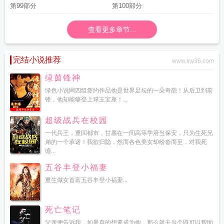
第99部分
第100部分
查看更多章节...
完结小说推荐
www.kw36.com
绿茵锋神
绿色小说网四组签约作品他是世界足坛的一朵奇葩！从后卫到前
锋，他却能够登上球王宝座！...
超级战兵在校园
一代兵王，重回都市，甘愿在一间高等学府当保安，只为生死兄
弟的一个承诺！我欲归隐，然而各色美女却纷沓而至，对我死
缠...
五谷丰登小福妻
重生做女首富五谷丰登小福妻...
死亡笔记
父亲便告诉我，如果真的想要成为他，那么就去当个既可以帮助