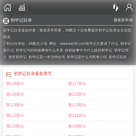
初学记目录
散发弄舟
/著
初学记目录是由作者：散发弄舟所著，36酷文小说免费提供初学记目录全文在线
阅读。
三秒记住本站：36酷文小说 网址：www.kw36.com
初学记主要讲了什么
初学记
是什么
初学记与好的故事有什么关系
好的故事中为什么提到初学记
初学记简
介
徐坚初学记
初学记是一本怎样的书
初学记是什么书简单介绍
初学记在好的
故事中的意义
初学记在线阅读
初学记目录
初学记是一本什么书
初学记简介50
字
初学记豆瓣
初学记实际上是唐太宗诸子作文时检查事类的书
初学记是谁写
初学记目录
最新章节
的
初学记讲了什么
初学记pdf
初学记是什么书
第118部分
第117部分
第116部分
第115部分
第114部分
第113部分
第112部分
第111部分
第110部分
第109部分