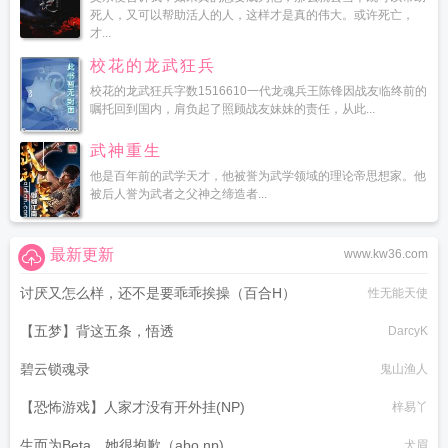
死人，又可以帮助活人的人，这样才是真的伟大。或许死亡，
才...
校花的龙武狂兵
校花的龙武狂兵字数1516610一代龙魂兵王陈锋因战友临终前的
嘱托回到国内，肩负起了照顾战友妹妹的责任，从此...
武神重生
他是百年前的武学天才，他被誉为武学领域的理论帝思想家。他
被后人誉为武者之父神之缔造者...
最新更新
www.kw36.com
讨厌又怎么样，还不是要乖乖挨操（百合H）
性无能天使
【五梦】背这五条，悟透
DarcyK
碧云锁魂录
鬼山渔人
【恐怖游戏】人家才没有开外挂(NP)
梓易丫
生而为Beta，她很抱歉（abo np)
犬眉