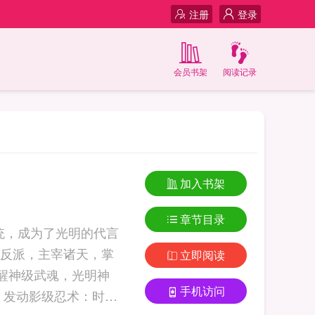
注册
登录
会员书架
阅读记录
加入书架
章节目录
系统，成为了光明的代言
反派，主宰诸天，掌
立即阅读
觉醒神级武魂，光明神
手机访问
卡，发动影级忍术：时空