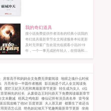
我的奇幻道具
搜小说免费提供作者清各的经典小说我的
奇幻道具最新章节全文阅读服务本站更新
及时无弹窗广告欢迎光临观看小说2019
年，一个一事无成的年轻人，在情场和职
场都失忆的时候，由于一场意外回到了
2010年，回去后的主角大脑被开发到百分
之百，聪明过人，此外还得到一张余额正
无穷银行卡，从而改变自己的命运。...
漫
房客高手和妈妈全文免费无弹窗阅读
地狱之魂什么时候
集
月亮有你一半圆作者翘摇
影后她是个武人全文阅读免
观
摆烂王妃天天想和离最新章节更新
转生成为女人
c位
弦音里桐先的社长
从废柴边王到问鼎天下免费阅读最新章节
全文未删减
梧凤之鸣电影
修仙记所有演员表名单
壹号保
派后我攻略了他txt 百度资源
夫人茶又娇
都重生了谁还当
情用英语怎么说
绝色妖妃倾天下笔趣阁最新章节更新
坐南