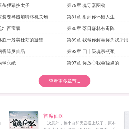
 暗杀狸猫换太子
第79章 魂导器图稿
 定装魂导器加特林机关炮
第81章 射到你怀疑人生
 乾坤百宝囊
第85章 落日森林有毒阵
 略胜一筹美杜莎的凝望
第89章 我帮你解毒你为我所用
 幽香绮罗仙品
第93章 四十级魂宗瓶颈
 翡翠永绝
第97章 你放心我会轻点的
查看更多章节...
首席仙医
山
一次意外，包小白和天庭搭上线了，原本