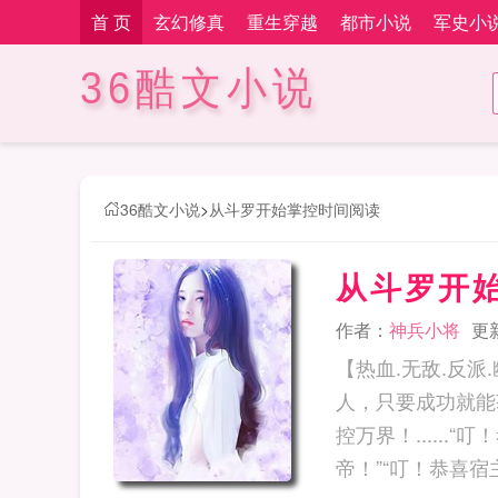
首 页
玄幻修真
重生穿越
都市小说
军史小
36酷文小说
36酷文小说
>
从斗罗开始掌控时间阅读
从斗罗开
作者：
神兵小将
更新
【热血.无敌.反
人，只要成功就能
控万界！.....
帝！”“叮！恭喜宿