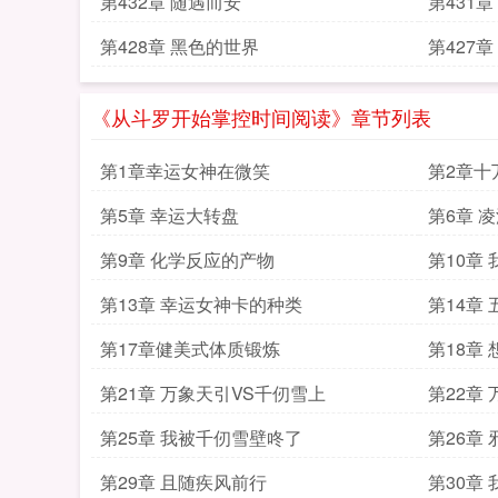
第432章 随遇而安
第431
第428章 黑色的世界
第427
《从斗罗开始掌控时间阅读》章节列表
第1章幸运女神在微笑
第2章十
第5章 幸运大转盘
第6章 
第9章 化学反应的产物
第10章
第13章 幸运女神卡的种类
第14章
第17章健美式体质锻炼
第18章
第21章 万象天引VS千仞雪上
第22章
第25章 我被千仞雪壁咚了
第26章
第29章 且随疾风前行
第30章