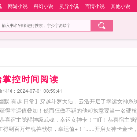
说
网游小说
科幻小说
灵异小说
言情小说
其他小说
始掌控时间阅读
时间：2024-07-01 03:59:41
派.幽默.有趣.日常】穿越斗罗大陆，云浩开启了幸运女神
获得幸运值叠加！然而狂傲不羁的他却执意要当一名硬核
.“叮！恭喜宿主觉醒神级武魂，幸运女神卡！”“叮！恭喜宿主
主得到百万年魂兽献祭，幸运值+！”......开启女神卡金