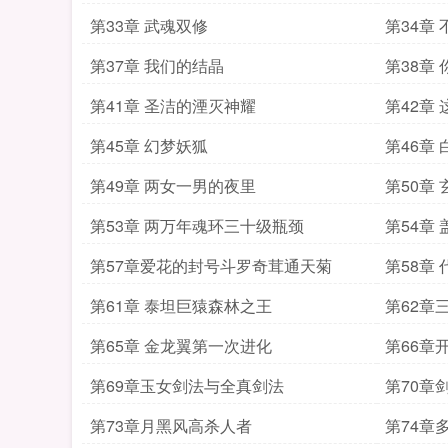
第33章 武魂双修
第34章
第37章 我们的结晶
第38章
第41章 圣洁的湮灭神耀
第42章
第45章 幻梦妖狐
第46章
第49章 两女一男的夜里
第50章
第53章 两万年魂环三十级瓶颈
第54章
第57章爱花的封号斗罗奇茸通天菊
第58章
第61章 泰坦巨猿森林之王
第62章
第65章 金龙翼第一次进化
第66章
第69章玉女剑法与全真剑法
第70章
第73章月黑风高杀人者
第74章