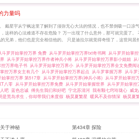
结界！开启女神卡紫金卡，召唤神兽：八部天龙马！开启 从斗罗开
的力量吗
。 戴星宇从宁枫这里了解到了须弥无心大法的情况，也不禁倒吸一口凉气
了，这样的心法难道不存在危险？ 万一出现了什么意外，那可就完蛋了。
枫的兄弟，他们也是完全相信他的。 只是迪拉尔就觉得奇怪了，这世间居
从斗罗开始掌控万界 免费
从斗罗开始掌控万界txt奇书网
从斗罗开始掌
万界
从斗罗开始掌控万界作者神兵小将
从斗罗开始掌控万界影小姐姐
从
掌控万界电子书
从斗罗开始掌控万界小
从斗罗开始掌控万界全文免费阅
始掌控万界女主有几个
从斗罗开始掌控万界起点
从斗罗掌握万界
从斗罗
始掌控万界 第517章
从斗罗开始掌控万界(神兵小将)
从斗罗开始掌控万
XT八零
从斗罗开始掌控万界免费
从斗罗开始掌握世界
从斗罗开始掌控万
人吧
蓝色忠诚
傅先生我们和好吧
宁北苏清河
我有颗七窍玲珑心
威龙
明是荒岛求生，你却带我们来度假
杨昊夏繁星
暖风不及你情深
杨昊夏
章 关于神秘
第434章 探险