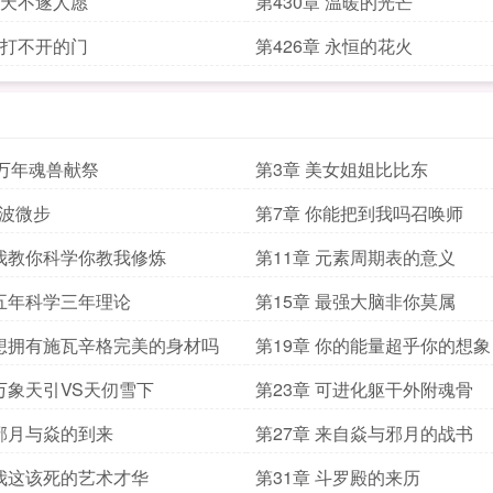
章 天不遂人愿
第430章 温暖的光芒
章 打不开的门
第426章 永恒的花火
万年魂兽献祭
第3章 美女姐姐比比东
凌波微步
第7章 你能把到我吗召唤师
 我教你科学你教我修炼
第11章 元素周期表的意义
 五年科学三年理论
第15章 最强大脑非你莫属
 想拥有施瓦辛格完美的身材吗
第19章 你的能量超乎你的想象
 万象天引VS天仞雪下
第23章 可进化躯干外附魂骨
 邪月与焱的到来
第27章 来自焱与邪月的战书
 我这该死的艺术才华
第31章 斗罗殿的来历