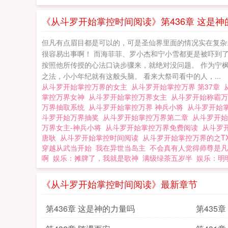
《从斗罗开始掌控时间阅读》第436章 这是神
但凡有点眉目都是可以的，可是圣仙界里面的情况实在复杂
很容易出事啊！ 而海菲菲、罗小杰和宁小雪都更是被吓到
按照他所传授的心法口诀步骤来，就绝对没问题。 作为宁
之法，小小年纪就有这般头脑。 看来大祭司看中的人，...
从斗罗开始掌控万界的女主
从斗罗开始掌控万界 第37章
掌控万界女神
从斗罗开始掌控万界女主
从斗罗开始称霸
万界抽取系统
从斗罗开始掌控万界 神兵小将
从斗罗开始
斗罗开始万界抽奖
从斗罗开始掌控万界第二章
从斗罗开
万界女主-神兵小将
从斗罗开始掌控万界免费阅读
从斗罗开
唐耿
从斗罗开始掌控时间阅读
从斗罗开始掌控万界的之T
穿越从武当开始
我在异世当岛主
不会真有人觉得师尊是凡
啊
娱乐：摊牌了，我就是歌神
满级绿茶五岁半
娱乐：明
《从斗罗开始掌控时间阅读》最新章节
第436章 这是神的力量吗
第435