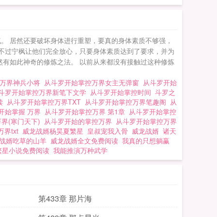
始掌控万界
。 居然还要破坏身体进行重塑，要真的身体素质不够强，
 不过宁枫让他们完全放心，只要身体素质达到了要求，并为
然有如此神奇的修炼之法。 以前从来都没有接触过这种修炼
控万界神兵小将
从斗罗开始掌控万界女主无弹窗
从斗罗开始
斗罗开始掌控万界新笔下文学
从斗罗开始掌控时间
斗罗之
读
从斗罗开始掌控万界TXT
从斗罗开始掌控万界笔趣阁
从
开始掌握 万界
从斗罗开始掌控万界 第1章
从斗罗开始掌控
界(寒门天下)
从斗罗开始的掌控万界
从斗罗开始掌控万界
界txt
威龙战婿杨昊夏繁星
皇叔宠我入骨
威龙战婿
诸天
战婿吃草的山羊
威龙战婿全文免费阅读
我真的只想躺赢
繁星小说免费阅读
我能推演万种武学
第433章 那片海