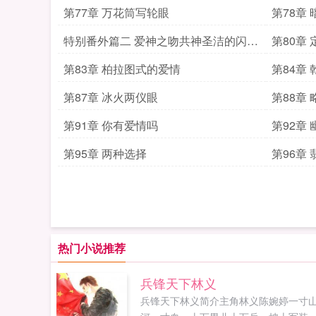
第77章 万花筒写轮眼
第78章
特别番外篇二 爱神之吻共神圣洁的闪耀
第80章
复苏
第83章 柏拉图式的爱情
第84章
第87章 冰火两仪眼
第88章
第91章 你有爱情吗
第92章
第95章 两种选择
第96章
热门小说推荐
兵锋天下林义
兵锋天下林义简介主角林义陈婉婷一寸