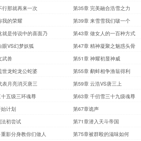
 不行那就再来一次
第35章 完美融合浩雪之力
 你我的荣耀
第39章 来雪雪我们啵一个
 这就是传说中的喜面乃
第43章 做女人的一百种方式
 白眼VS幻梦妖狐
第47章 精神凝聚之魅惑头骨
 玄武兽
第51章 神耀初显神威
 盖世龙蛇龙公蛇婆
第55章 鹬蚌相争渔翁得利
 代表月亮消灭唐三
第59章 云浩VS唐三上
三十五级三环魂尊
第63章 千仞雪三十九级魂尊
开始计划
第67章诡声
剑法初尝试
第71章潜入天斗帝国
多重影分身教你们做人
第75章被群殴的滋味如何