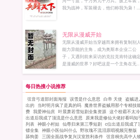
河一寸血，十万男儿十万兵。披上军装
我为战神，军装褪去，他们称我为枭！..
无限从漫威开始
无限从漫威开始当穿越而来拥有复制别
能力异能的主角，成为奥斯本企业二公
子，又遇到前来采访的克拉克肯特这确
是漫威的世界？好吧这是一个主角在无
世界潇洒的故事，看多了拼命求生，看
了挣扎变强，感受多了那种类似正版热
的无限流，来享受下如同穿着沙滩裤躺
每日热搜小说推荐
夏威夷海滩看比基尼的快感吧主角语录
弦音弓道部封面海报
误雪是什么意思
白帝 天使
盗贼进
人生最大的追求就是享受，不是物质享
出的
当时明月疯了是真的吗
魔兽世界盗贼用那个专精技
受，就是精神享受，当然，选后者的通
费
我爱神仙庶
叶晨萧若雪短剧全集资源
这个校霸不太冷
都有点强迫症写本书的时候作者节操无
出道后我成了顶流是什么意思
原来我是修仙大佬好看吗知
限如果您喜欢无限从漫威开始，别忘记
列表
神眼小村姑
仙尊归来第三季短剧
c位出道后我成了顶
享给朋友...
镖全集
神眼小医仙叫什么
野玫瑰不流泪原唱视频完整版
舔狗姜
三国全面战争复兴汉室胜利条件
弦音桐先高中人