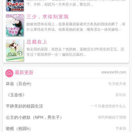
下。不料，却因为一方奇异小鼎，重生回...
三少，求你别宠我
她被他壁咚在墙上，低垂着脑袋躲避对方炙热的视线你醉了，有
什么事情改天再说。他看着她的发漩，嘴角漾出一抹笑嫁给...
总裁在上
偷走我的基因，就想走？他抓她，逼她交出3年前生的宝宝。没
生过？那就再怀一次！偏执狂总裁的...
最新更新
www.kw36.com
坏齿（百合H）
性无能天使
《玉壶传》
辞玖玖
平静美好的校园生活
一个兴趣使然的牛头人
公主的小娇奴（NPH，男生子）
请药师赐福于我胞
吻栀（校园h）
予暮朝