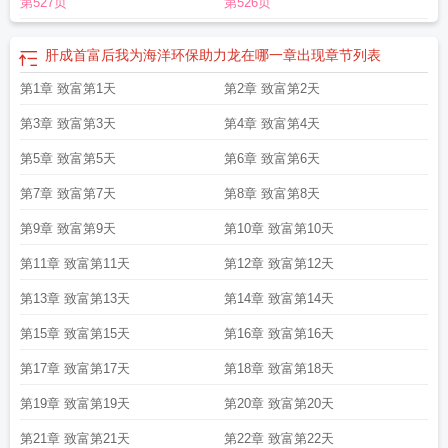
第527页
第526页
沙雕经营类爽文。3.本文跨度大元素杂（什么生意都可能出现），篇幅长（预计
百万起），配角可能有cp（程度参照上本）最后，欢迎入坑么么啾！
——————————————无cp预收《朕不肝了！》xx穿成了网游《争霸》
肝成首富后我为海洋环保助力龙在哪一章出现
章节列表
里的小皇帝npc。他有一个好消息:他身负游戏系统，知晓剧情。他也有个坏消息:
第1章 致富第1天
第2章 致富第2天
他是未来亡国君，群雄起义。*【系统:任务一，大风过境，救民救粮。】xx看着县
城，自带瘟疫buff，造反buff，贫困buff，贪buff……xx回望大臣，自带贪婪buff，
第3章 致富第3天
第4章 致富第4天
野心buff，杀心buff，玩家buff……再看……【系统:天和末年，晟帝昏庸残暴，诬
害忠良，众多能人志士不堪受迫，揭竿起义，到底谁能登上宝座，为一方霸
第5章 致富第5天
第6章 致富第6天
主？】xx:啊这，我退位让贤，让你们当皇帝好不好？不好，因为他们还想要他小
第7章 致富第7天
第8章 致富第8天
命:）*xx哭了，他上敲打大臣玩家，下开义堂学院培养人才，左右还躲着避着发展
科技努力基建。可好不容易才充盈了点小金库，周围虎视眈眈的大臣全闻到味过
第9章 致富第9天
第10章 致富第10天
来了！大·野心玩家·将军:陛下，边关寒苦，缺衣粮。工部·贪婪玩家·尚书:陛下，
第11章 致富第11天
第12章 致富第12天
近日河坝年久失修。后宫·刺杀玩家·贵妃:陛下，您都好久没来看妾身了。xx:……
要，要钱要命没有，全给朕基建去！！！*几年后，游戏论坛上，一个帖子架起了
第13章 致富第13天
第14章 致富第14天
高楼。《就问，谁争霸成功了？》0l:我就说这破游戏有bug，开服三年，排榜前
第15章 致富第15天
第16章 致富第16天
几的大神一个没成功，这还叫什么争霸？哦，游戏建模倒是挺超前的，那有什么
用？1l:当然有用，那栋“学而思”武校大楼是我们大将军建的！2l:怎会无用？那些
第17章 致富第17天
第18章 致富第18天
利民工程可都写着我们会长的大名呢！3l:哪来的酸鸡？你不知道这世界第一支刺
客军团是我女神？xxl:……楼主，这游戏早改名《基建》，不叫《争霸》了，你不
第19章 致富第19天
第20章 致富第20天
知道？楼主:……现在知道了QAQ！——————————————预收《我靠马
第21章 致富第21天
第22章 致富第22天
甲扬名立万》上栗学院是泽西大陆最有名的一所魔武学院，以课程最重，要求最