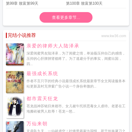
第99章 致富第99天
第100章 致富第100天
查看更多章节...
完结小说推荐
www.kw36.com
亲爱的律师大人陆泽承
深爱闺蜜男友陆泽承，为了闺蜜之情，单渝薇压抑自己的感情，
压抑的心肝脾肺肾都疼了。为了逃避分手的事实，闺蜜出国，
四...
最强成长系统
作者不言只字的经典小说最强成长系统最新章节全文阅读服务本
站更新及时无弹窗广告小说一个身份卑微的...
都市震天狂龙
苍龙战神苏铭归来都市。女儿被午托班恶毒女人虐待。老婆在工
地搬砖被男人欺辱！苍龙一怒...
万仙来朝
玄鼎坠九天，一仙破虚空！叶锋带着家仇国恨，死于外族屠刀之