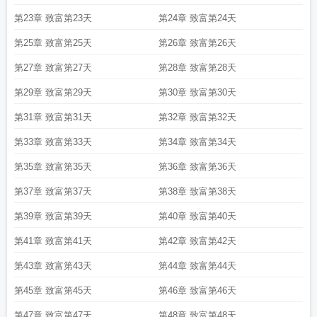
高，老师最变态而闻名。作为剑士三年级首席，xx在一次初级魔法考试中昏迷过
第23章 致富第23天
第24章 致富第24天
去，再醒来后成了他们学院的老校长。不等他疑惑，在校长室的不远处，他看见
第25章 致富第25天
第26章 致富第26天
他自己的壳子。——皮下是用老沉的目光盯着自己的老校长。xx:芜湖！看我不让
你学到死！*校长也不是这么好当的。学生成绩差，校长茶话会上被挤兑。学生闯
第27章 致富第27天
第28章 致富第28天
祸了，校长亲自去协商。开年级大会，校长还得使出传奇魔法。在又一次因为背
不住咒语被“自己”揪住后，xx炸了！他阴沉沉地看着自己，“你的剑术都学会了？”
第29章 致富第29天
第30章 致富第30天
从没有锻炼过身体的老头陷入沉默。*xx和老校长找了各种办法，总算将灵魂置换
第31章 致富第31天
第32章 致富第32天
术给解决了，他们再一次施展禁术，准备把这场滑稽的旅程给取消掉。紫光大
盛，淡去烟尘后，xx发现自己换壳子了。——他成为了来学校莅临指导的传奇黑
第33章 致富第33天
第34章 致富第34天
法师。而黑法师，变成了年迈的老校长，期间他壳子不见了。好了，现在问题来
第35章 致富第35天
第36章 致富第36天
了:校长呢？*几经周折，xx顶着不知名的壳子，拎着魔法猫，魔法狗，魔法兔
子……风尘仆仆地在世界游历。他披的壳子给大陆带来光明，为大陆驱散黑暗，
第37章 致富第37天
第38章 致富第38天
是一个神秘又行踪不定的大佬。无数剑士法师模仿他，身带各种动物，却都没有
他的有灵气，一眼看穿真假。他是世界之子，是光明神的眷顾者，是黑暗神……
第39章 致富第39天
第40章 致富第40天
咳咳，但其实……xx叹了口气，摸摸魔法猫:“校长，等找回壳子后，我一定认真学
第41章 致富第41天
第42章 致富第42天
习！”猫猫高贵地嗤笑，“哦，那你的转换咒背熟了？”麻瓜x陷入沉默。救命，为什
么剑士一定要学魔法啊！
肝成首富后我为海洋环保助力116
肝成首富后我为海洋
第43章 致富第43天
第44章 致富第44天
环保助力首页关灯护眼
肝成首富后我为海洋环保助力txt百度
类似肝成首富后我
第45章 致富第45天
第46章 致富第46天
为海洋环保助力
肝成首富后我为海洋环保助力119
肝成首富后我为海洋环保助
力 百度
肝成首富后我为海洋环保助力cp
肝成首富后我为海洋环保助力晋江
肝
第47章 致富第47天
第48章 致富第48天