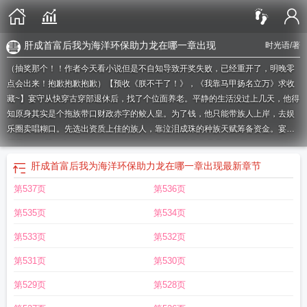
肝成首富后我为海洋环保助力龙在哪一章出现
时光语
/著
（抽奖那个！！作者今天看小说但是不自知导致开奖失败，已经重开了，明晚零
点会出来！抱歉抱歉抱歉）【预收《朕不干了！》，《我靠马甲扬名立万》求收
藏~】宴守从快穿古穿部退休后，找了个位面养老。平静的生活没过上几天，他得
知原身其实是个拖族带口财政赤字的鲛人皇。为了钱，他只能带族人上岸，去娱
乐圈卖唱糊口。先选出资质上佳的族人，靠泣泪成珠的种族天赋筹备资金。宴守
眉眼沉沉:“哭，卖钱，懂？”族人:……懂QAQ！宴守勤勤恳恳卖力工作，总算以低
成本把族人都捧（养）红（肥），能养老了，结果海洋老家又被污染了宴守:……
肝成首富后我为海洋环保助力龙在哪一章出现
最新章节
他阴着脸继续苦肝。*据传，宴首富的一生颇据传奇色彩，他来自穷乡僻壤，“大
第537页
第536页
字不识”，偏偏眼光独到富有远见:他带出的明星都成了各个领域的大佬他创办的服
装品牌引领着时代的潮流他建的深海酒店被国家挖掘合作潜能……就在大家期待
第535页
第534页
他下一步计划时，首富转眼就挥掷千金，只为修复受污染的海洋环境！众人热泪
盈眶:这是何等大无畏的奉献精神！我直接嗨，老公！！！*海洋生态系统恢复后，
第533页
第532页
总算有媒体预约到了大佬的采访。记者:宴先生，是什么促使您做下这一决定呢？
第531页
第530页
话少的宴守言简意赅:这就像装修。他眼神平静:总得花大价钱，让自己后半生住得
舒服。记者尬笑:您真幽默……宴守点头:海洋是我家。记者:……真，真不愧是大
第529页
第528页
佬，思想觉悟就是高！tips:1.主角性格冷漠，佛系养老。2.金手指粗粗粗，无逻辑