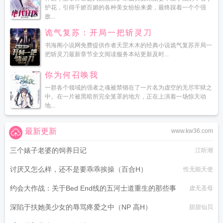
护花，引得千娇百媚的各种美女纷纷来袭，最终踩着一个个强
敌...
诡气复苏：开局一把斩灵刀
书海阁小说网免费提供作者天罡木木的经典小说诡气复苏开局一
把斩灵刀最新章节全文阅读服务本站更新及时...
你为何召唤我
一群各个领域的强者之魂被禁锢在了一片名为虚空的无尽牢狱之
中。在一片被黑暗所完全笼罩的地方，正在上演着一场惊天动
地...
最新更新
www.kw36.com
三个婊子老婆的饲养日记
江听潮
讨厌又怎么样，还不是要乖乖挨操（百合H）
性无能天使
约会大作战：关于Bed End线的五河士道重生的那些事
虚无圣母
深陷于扶她美少女的辱骂疼爱之中（NP 高H）
甜甜仙贝