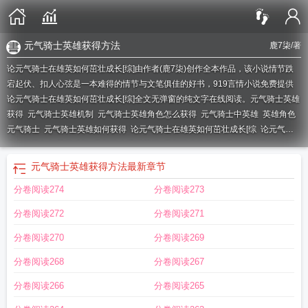
元气骑士英雄获得方法
鹿7柒
/著
论元气骑士在雄英如何茁壮成长[综]由作者(鹿7柒)创作全本作品，该小说情节跌
宕起伏、扣人心弦是一本难得的情节与文笔俱佳的好书，919言情小说免费提供
论元气骑士在雄英如何茁壮成长[综]全文无弹窗的纯文字在线阅读。
元气骑士英雄
获得
元气骑士英雄机制
元气骑士英雄角色怎么获得
元气骑士中英雄
英雄角色
元气骑士
元气骑士英雄如何获得
论元气骑士在雄英如何茁壮成长[综
论元气骑
士在雄英如何茁壮成长
元气骑士获得英雄
元气骑士的英雄
元气骑士英雄怎么
玩
元气骑士英雄怎么获得
元气骑士新英雄怎么用
元气骑士英雄技能详解
元气
元气骑士英雄获得方法
最新章节
骑士怎么得英雄
元气骑士英雄角色怎么用
元气骑士怎么打造英雄角色
元气骑士
分卷阅读274
分卷阅读273
英雄简介
元气骑士英雄获得方法
元气骑士英雄攻略
元气骑士英雄获取
元气骑
士英雄人物怎么玩
元气骑士英雄怎么获得?
元气骑士的英雄怎么获得
元气骑士
分卷阅读272
分卷阅读271
英雄角色技能介绍
元气骑士英雄获得全部
元气骑士全英雄获得方法
新英雄元气
骑士
元气骑士新版英雄
元气骑士英雄在哪
元气骑士英雄玩法
元气骑士怎样获
分卷阅读270
分卷阅读269
得英雄
分卷阅读268
分卷阅读267
分卷阅读266
分卷阅读265