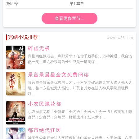
第99章
第100章
查看更多章节...
完结小说推荐
www.kw36.com
碎虚无极
弹指间红颜老去，刹那芳华！任你千般手段，万种神通，我自淡
然一笑！道之极致是为长生或是一场阴谋...
景言景晨星全文免费阅读
景言曾是景家最优秀的天才，十六岁突破武道九重天踏入先天之
境，整个东临城无人能比，却莫名其妙在进入神风学院后境界
跌...
小农民混花都
小农民混花都！会符篆！会咒语！会医术！会一切！透视咒！隐
身咒！定身咒！穿墙咒！撒豆成兵！纸人术！...
都市绝代狂医
神医华尘奉师命进入医院保护冰山美女未婚妻，左手治病，右手