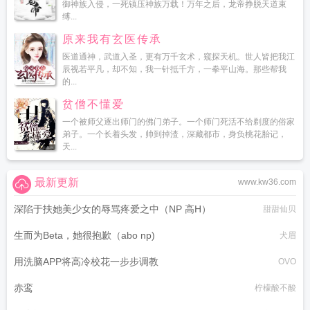
御神族入侵，一死镇压神族万载！万年之后，龙帝挣脱天道束
缚...
原来我有玄医传承
医道通神，武道入圣，更有万千玄术，窥探天机。世人皆把我江
辰视若平凡，却不知，我一针抵千方，一拳平山海。那些帮我
的...
贫僧不懂爱
一个被师父逐出师门的佛门弟子。一个师门死活不给剃度的俗家
弟子。一个长着头发，帅到掉渣，深藏都市，身负桃花胎记，
天...
最新更新
www.kw36.com
深陷于扶她美少女的辱骂疼爱之中（NP 高H）
甜甜仙贝
生而为Beta，她很抱歉（abo np)
犬眉
用洗脑APP将高冷校花一步步调教
OVO
赤鸾
柠檬酸不酸