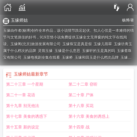
玉缘师姑
杨博
/著
玉缘由作者(杨博)创作全本作品，该小说情节跌宕起伏、扣人心弦是一本难得的情
节与文笔俱佳的好书，919言情小说免费提供玉缘全文无弹窗的纯文字在线阅
读。
玉缘阁(北京)旅游发展有限公司
玉缘珠宝是真是假
玉缘儿翡翠
玉缘坊青玉
属于什么档次的品牌
灵翡玉缘
玉缘是什么意思
玉缘轩的玉是真的吗
玉缘斋珠
宝有限公司
玉缘电视剧全集在线看
玉缘桥
玉缘和田玉是什么档次品牌
玉缘师
姑是谁?
玉缘号方生的故事
啥表现
玉缘阁和田玉
玉缘珠宝公司
长明灯照青玉
缘
玉缘珠宝官网
玉缘阁珠宝是正品吗
玉缘儿翡翠严选
玉缘店在哪里
玉缘珠宝
玉缘师姑
最新章节
是什么品牌
玉缘堂珠宝是真的吗
玉缘翡翠怎么样
玉缘路地铁站最早几点发
第二十三章 一个星期
第二十二章 窃听
车
玉缘阁的东西是真的吗
玉缘免费阅读全文
玉缘阁是正规品牌吗
长篇弹词双
玉缘
玉缘阁官网
玉缘家政服务中心怎么样
玉缘路
玉缘珠宝一号店
郁雨竹的重
第二十一章 花语
第二十章 尸体
生玉缘
玉缘阁的翡翠是真的么
玉缘阁珠宝是真是假
遇缘号放生龟
玉缘天下的
意思
玉缘坊黄玉酒价格表
玉缘珠宝店
玉缘千里微信名字好不好
玉缘错之嫡女
第十九章 别无他法
第十八章 买花
的快乐人生
御缘国梦酒52度多少钱一瓶
玉缘翡翠工厂直营店地址
御缘酒价格
第十七章 美食的诱惑下
第十六章 美食的诱惑上
表
玉缘路地铁站出口示意图
玉缘昆仑山直播间
玉缘千里什么意思
玉缘川味一
部(锦山大街店)怎么样
玉缘坊黄玉酒价格表大全
厚德载玉缘
玉缘轩珠宝
玉缘山
第十五章 新的设定
第十四章 战
庄怎么样
纸嫁衣9金玉缘
玉缘号放生龟
玉缘翡翠原石
玉缘的意思
玉缘珠宝的