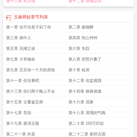
第十三章 肖义强
第十二章 游戏认识
玉好不好
玉缘电视剧免费观看全集高清
玉缘路地铁站
青山藏玉缘
军哥说玉2籽
玉缘
玉缘阁珠宝
玉缘路属于哪个区
玉缘珠宝是真的吗
玉缘路属于哪个街道
乱
世玉缘40集全免费观看
玉缘坊青玉酒价格表
乱世玉缘电视剧全集免费观看
玉缘
玉缘师姑
章节列表
珠宝官方旗舰店是真货吗
玉缘的拼音
玉缘的玉值得买吗
乱世玉缘
玉缘翡翠原
第一章 信不信老子剁了你
第二章 曲陵醉
石直播
玉缘电视剧全集在线看免费
玉缘饭店
玉缘阁怎么样
玉有灵性了
玉缘珠
宝直播
玉缘错 嫡女的快意人生
全图增评金玉缘
玉缘路到昆明南站多长时间
玉
第三章 画中人
第四章 忧心忡忡
缘路到昆明站怎么坐地铁
玉缘电视剧
玉缘珠宝实体店
玉缘手镯
玉缘阁北京旅
游发展有限公司
第五章 无稽之谈
玉缘珠宝直播间
玉缘电视剧剧情介绍
第六章 失踪
纸嫁衣9第四章金玉缘
玉
缘路到南屏街怎么坐地铁
和玉缘
玉缘阁手镯珠宝工厂店直播
玉缘师姑真人照
第七章 大哥饶命
第八章 把照片删了
片
玉缘人丽哥卖的是真货吗
玉缘阁的玉是真的么
玉缘黄龙玉原石 缅黄原石
玉
缘翡翠石直播间是正品吗
玉缘珠宝老板是谁
玉缘路地铁站是几号线
玉缘电视剧
第九章 五百块一个月的房租
第十章 租房
全集解说
玉缘甄选珠宝
玉缘堂
玉缘阁项目是骗局吗
玉缘阁玉石交易平台骗
第十一章 你没事吧
第十二章 你监视我
局
玉缘路地铁站到昆明站火车站
玉缘珠宝店铺
玉缘湾高粱酒
玉缘坊酒
玉缘和
田玉怎么样
玉缘阁是什么意思
玉缘珠宝的东西真嘛
玉渊潭公园
玉缘路地铁站
第十三章 你们两个晚上不会
第十四章 狭路相逢
到昆明南站地铁
玉缘阁玉器店
玉绿色好还是白色好
玉玉症的表现症状
玉缘师
第十五章 古董鉴定师
第十六章 屈家
姑
玉缘轩
第十七章 竞拍
第十八章 屈瑾的气魄
第十九章 唐清玉瓶
第二十章 150万巨款
第二十一章 外卖
第二十二章 夜郎古国