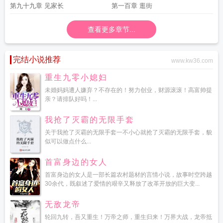
第九十九章 见家长
第一百章 逛街
查看更多章节...
完结小说推荐
www.kw36.com
重生九零小媳妇
未婚妈妈遭人嫌弃？不存在的！努力创业，财源滚滚！高富帅提
亲？请排队好吗！...
我抢了灭霸的无限手套
关于我抢了灭霸的无限手套一不小心就抢了灭霸的无限手套，貌
似可以做点什么...
首富身边的女人
首富身边的女人是一部长篇农村题材的言情小说，故事时空跨越
30余代，既叙述了爱情的艰辛又释放了改革开放的巨大变...
无敌龙帝
轮回九转，吾又重生！万帝之师，重生归来！万界大战，龙帝抵