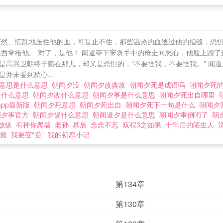
茫然、慌乱地压住他的血，可是止不住，那些温热的血透过他的指缝，恐惧
东西拿给他。 对了，是他！ 闻道夺下宋炎手中的枪走向愁心，他脸上蹭
像是高兴卫朝终于躺在那儿，却又是恐惧的，“不要怪我，不要怪我。” 
并未看到愁心...
的意思是什么意思
朝闻夕没
朝闻夕改典故
朝闻夕死是成语吗
朝闻夕死
是什么意思
朝闻夕改什么意思
朝闻夕事是什么意思
朝闻夕死出自哪里
app最新版
朝闻夕死意思
朝闻夕死出自
朝闻夕死下一句是什么
朝闻夕
闻夕事官方
朝闻夕惕什么意思
朝闻道夕是什么意思
朝闻夕事倒闭了
朝
放纵
有种你爬墙
老孙
慕辰
念念不忘
双程3之如果
十年后的陌生人
瘫
我要变“受”
我的初恋小记
第134章
第130章