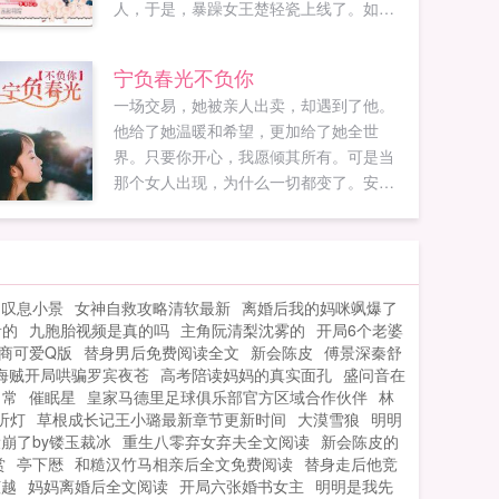
人，于是，暴躁女王楚轻瓷上线了。如同
开挂一般的战斗力，那些曾经伤害她以及
正准备害她的人都怀疑人生，直呼女王饶
宁负春光不负你
命。自打遇上了宇宙第一直男乔影帝之
一场交易，她被亲人出卖，却遇到了他。
后，怀疑人生的人却变成了她？？？恶龙
他给了她温暖和希望，更加给了她全世
咆哮的楚小花我只想和你谈恋爱，你却想
界。只要你开心，我愿倾其所有。可是当
和我谈演技？？？影帝弱小无助可怜我罩
那个女人出现，为什么一切都变了。安筱
的小花好像比我厉害，肿么办？...
悠，你不过是一个替身，没有资格生下我
的孩子。...
山叹息小景
女神自救攻略清软最新
离婚后我的妈咪飒爆了
音的
九胞胎视频是真的吗
主角阮清梨沈雾的
开局6个老婆
商可爱Q版
替身男后免费阅读全文
新会陈皮
傅景深秦舒
海贼开局哄骗罗宾夜苍
高考陪读妈妈的真实面孔
盛问音在
日常
催眠星
皇家马德里足球俱乐部官方区域合作伙伴
林
听灯
草根成长记王小璐最新章节更新时间
大漠雪狼
明明
崩了by镂玉裁冰
重生八零弃女弃夫全文阅读
新会陈皮的
赏
亭下厯
和糙汉竹马相亲后全文免费阅读
替身走后他竞
倾越
妈妈离婚后全文阅读
开局六张婚书女主
明明是我先