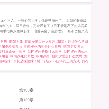
无孔不入，一颗心忘记疼，像是彻底死了。 卫朝的眼睛缓
了鲜红的血，双目赤红，完全没有了往日不管是私下的温润柔
闻道用手指将东西拎起来，他舌尖磨了磨后槽牙，毫不留情又流
的意思
朝闻夕死
朝闻夕逝是什么意思
朝闻夕死是什么意思
朝闻夕爱温素山
朝闻夕死的朝是什么意思
朝闻夕改怎么
爱打最正确一生肖
朝闻夕死是指什么生肖
朝闻夕死的意思
夕闻道
朝闻夕死的典故
朝闻夕改
朝闻夕爱是什么意思
宠
清风徐来
班长是棵歪脖子树
论期末不挂科的正确方式
我有
第133章
第129章