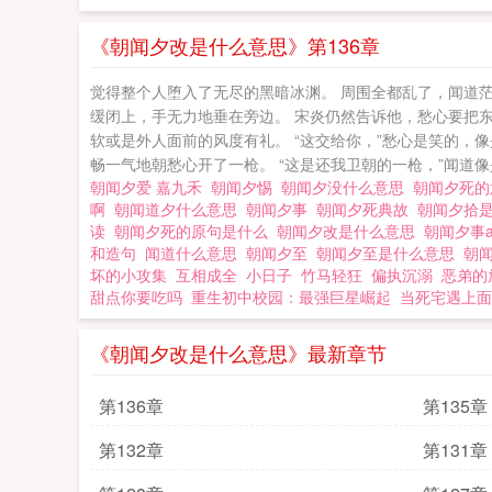
《朝闻夕改是什么意思》第136章
觉得整个人堕入了无尽的黑暗冰渊。 周围全都乱了，闻道
缓闭上，手无力地垂在旁边。 宋炎仍然告诉他，愁心要把
软或是外人面前的风度有礼。 “这交给你，”愁心是笑的，
畅一气地朝愁心开了一枪。 “这是还我卫朝的一枪，”闻道像是
朝闻夕爱 嘉九禾
朝闻夕惕
朝闻夕没什么意思
朝闻夕死
啊
朝闻道夕什么意思
朝闻夕事
朝闻夕死典故
朝闻夕拾
读
朝闻夕死的原句是什么
朝闻夕改是什么意思
朝闻夕事
和造句
闻道什么意思
朝闻夕至
朝闻夕至是什么意思
朝
坏的小攻集
互相成全
小日子
竹马轻狂
偏执沉溺
恶弟的
甜点你要吃吗
重生初中校园：最强巨星崛起
当死宅遇上面
《朝闻夕改是什么意思》最新章节
第136章
第135章
第132章
第131章