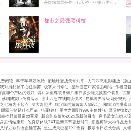
进
是红粉骷髅任你一代天骄，坐拥万里江
山，到头来也终将化成一抔黄土。不过，
日
关于长生不死的传说却始终流传于世。故
都市之最强黑科技
.
老相传，超脱于人世间之外，有一个浩大
新
...
的长生界长生界简体...
广
之
的
人
但
永
免费阅读
芊于芊寻双胞胎
把地球变成天堂知乎
人间罪恶电影播放
凉
我对男配起了心任雨苏
极寒末日修仙
星际游艺厂家售后电话
作者盛
陈皮哪个产区的最好
魂斗罗至尊装备碎片集齐多少能兑换整个装备
古董
苏烟陆宴臣免费阅读
凉山叹息在线阅读侠名
易枫境界等级划分规则
之七海为王起点
柴大寿照片
糙汉家的娇娇媳人物设定
和糙汉的甜蜜
阴阳斗姥是什么司命
猎罪t鉴1
重生之回到1996主角姓张
野骨娇宠by
靠挖野菜暴富txt百度
新会陈皮价格2025最新价目表
穿书后女主她人设
身剧情结束后
他身娇体软TXT最新章节更新时间
影视剪辑大神作品欣
八绿豆歇后语正确答案
重生成为巨星TXT免费
极寒末日超长合集
凤