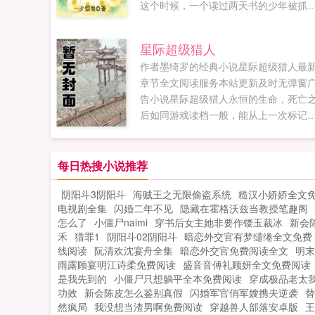
这个时候，一个读过两天书的少年被抓
了大夏宫中，净身当了太监。情节很曲
折，故事很精彩，请自带节操和纸巾，
星际超级猎人
更一万，敬请收藏！书友群102176072..
作者墨绮罗的经典小说星际超级猎人最
章节全文阅读服务本站更新及时无弹窗
告小说星际超级猎人永恒的生命，死亡
后如同游戏读档一般，能从上一次标记
地点重新再来。敖雪的这个能力是很多
都梦寐以求的。虽然名字叫做白幽灵，
是敖雪却是一个困在这一条时间线上，
每日热搜小说推荐
远不会死亡的人。...
阴阳斗3阴阳斗
海贼王之无限偷盗系统
糙汉小娇娇全文
电视剧全集
闪婚二年不见
隐藏在霍格沃兹当教授笔趣阁
怎么了
小僵尸naimi
穿书后女主她非要作镂玉裁冰
新会
禾
猎罪1
阴阳斗02阴阳斗
暗恋外交官有梦缱绻全文免费
线阅读
阮清欢沈宴舟全集
暗恋外交官免费阅读全文
明末
雨露顾宴明江诗柔免费阅读
盛音音傅礼顾妍全文免费阅读
是我先到的
小僵尸只想躺平全本免费阅读
穿成极品老太我
功效
新会陈皮怎么鉴别真假
闪婚军官俏军嫂携夫逆袭
替
然疯局
我没想当渣男啊免费阅读
穿越兽人部落安卓版
王