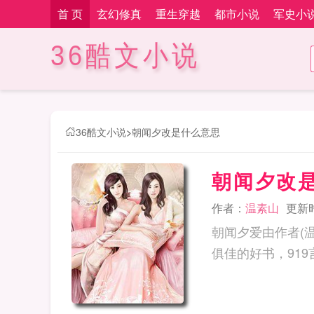
首 页
玄幻修真
重生穿越
都市小说
军史小
36酷文小说
36酷文小说
>
朝闻夕改是什么意思
朝闻夕改
作者：
温素山
更新时间
朝闻夕爱由作者(