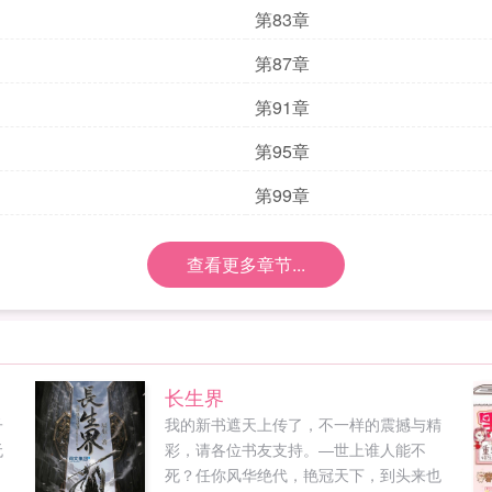
第83章
第87章
第91章
第95章
第99章
查看更多章节...
长生界
子
我的新书遮天上传了，不一样的震撼与精
无
彩，请各位书友支持。—世上谁人能不
，
死？任你风华绝代，艳冠天下，到头来也