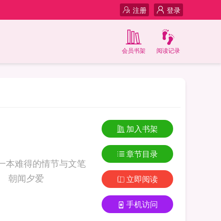
注册
登录
会员书架
阅读记录
加入书架
章节目录
一本难得的情节与文笔
俱佳的好书，919言情小说免费提供朝闻夕爱全文无弹窗的纯文字在线阅读。 朝闻夕爱
立即阅读
手机访问