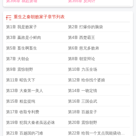
第356章 祸起萧墙
第355章 反间计
重生之秦朝败家子
章节列表
第1章 我是败家子
第2章 打爆你的脑袋
第3章 嬴政是小鲜肉
第4章 西楚霸王
第5章 畜生啊畜生
第6章 慈兄多败弟
第7章 大朝会
第8章 朝堂辩论
第9章 震惊朝野
第10章 力压全场
第11章 昭告天下
第12章 给你找个婆娘
第13章 大秦第一美人
第14章 一吻定情
第15章 粗盐提纯
第16章 三国会武
第17章 收取专利费
第18章 百越皇子
第19章 犯我大秦者虽远必诛
第20章 震惊朝野
第21章 百越国的刁难
第22章 给我一个支点我能撬动整