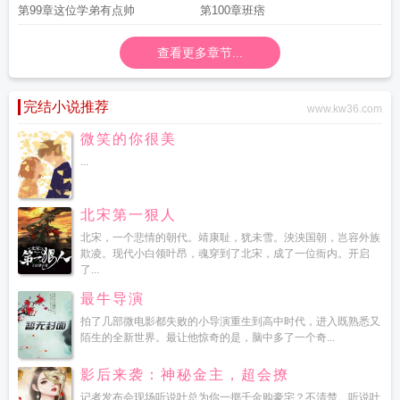
第99章这位学弟有点帅
第100章班痞
查看更多章节...
完结小说推荐
www.kw36.com
微笑的你很美
...
北宋第一狠人
北宋，一个悲情的朝代。靖康耻，犹未雪。泱泱国朝，岂容外族
欺凌。现代小白领叶昂，魂穿到了北宋，成了一位衙内。开启
了...
最牛导演
拍了几部微电影都失败的小导演重生到高中时代，进入既熟悉又
陌生的全新世界。最让他惊奇的是，脑中多了一个奇...
影后来袭：神秘金主，超会撩
记者发布会现场听说叶总为你一掷千金购豪宅？不清楚。听说叶