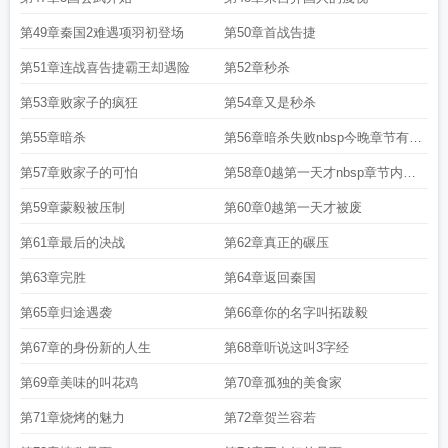
第49章秦国2难遇项羽初登场
第50章首战告捷
第51章连战喜告捷霸王却遇险
第52章秒杀
第53章败家子的疯狂
第54章又是秒杀
第55章暗杀
第56章暗杀失败nbsp今晚章节有红
包
第57章败家子的可怕
第58章0越第一天才nbsp章节内有
红包
第59章蒙毅被压制
第60章0越第一天才被废
第61章最后的决战
第62章真正的碾压
第63章完胜
第64章返回秦国
第65章归途遇袭
第66章你的名字叫拓跋毅
第67章的身份新的人生
第68章听说这叫3字经
第69章美味的叫花鸡
第70章孤独的美食家
第71章烧烤的魅力
第72章贺兰容若