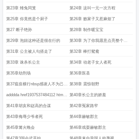
个地球
第23章 雉兔同笼
第24章 这叫一元一次方程
第25章 你竟然是个厨子
第26章 败家子又惹麻烦了
第27 断子绝孙
第28章 制作暖宝宝
第29章 泡妞这种还是很在行的
第30章 为了你我愿意点亮整个世
界
第31章 公主被人勾搭走了
第32章 棒打鸳鸯
第33章 诛杀长公主
第34章 动老子女人者死
第35章劫刑场
第36章医圣
第37瘟疫横行nbsp感谢人不为己天
第38章 震惊朝野
诛地灭00的1支神笔
adddda href1937537484112 html
第40章长公主的娇羞
第39章庙堂之高不知江湖之苦
第41章胡亥和赵高的合谋
第42章冤家路窄
第43章侮辱少爷者死
第44章赫敏郡主
第45章篝火晚会
第46章戏耍赫敏郡主
第47章3国会武开始
第48章来自异国人的蔑视