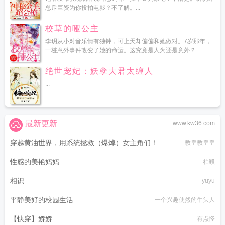
总斥巨资为你投拍电影？不了解。...
校草的哑公主
李玥从小对音乐情有独钟，可上天却偏偏和她做对。7岁那年，
一桩意外事件改变了她的命运。这究竟是人为还是意外？...
绝世宠妃：妖孽夫君太缠人
...
最新更新
www.kw36.com
穿越黄油世界，用系统拯救（爆焯）女主角们！
教皇教皇皇
性感的美艳妈妈
柏毅
相识
yuyu
平静美好的校园生活
一个兴趣使然的牛头人
【快穿】娇娇
有点怪