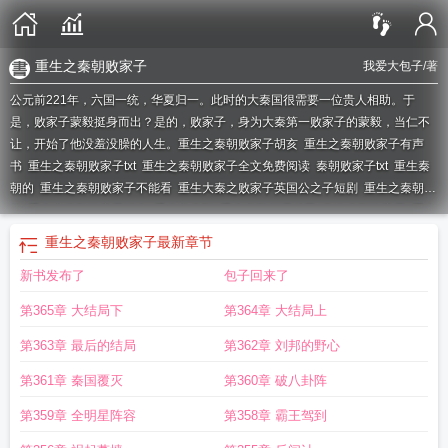
重生之秦朝败家子
我爱大包子
/著
公元前221年，六国一统，华夏归一。此时的大秦国很需要一位贵人相助。于
是，败家子蒙毅挺身而出？是的，败家子，身为大秦第一败家子的蒙毅，当仁不
让，开始了他没羞没臊的人生。
重生之秦朝败家子胡亥
重生之秦朝败家子有声
书
重生之秦朝败家子txt
重生之秦朝败家子全文免费阅读
秦朝败家子txt
重生秦
朝的
重生之秦朝败家子不能看
重生大秦之败家子英国公之子短剧
重生之秦朝
的
重生之秦朝败家子顶点
重生之秦朝
重生秦朝低调种田
盘点秦朝败家子
重生
秦朝败家子txt
重生之秦朝败家子百度百科
重生之秦朝败家子有声在线收听
重生
重生之秦朝败家子
最新章节
之秦朝败家子有声
重生之秦朝败家子免费阅读
重生之秦朝败家子 最新章节 无弹
新书发布了
包子回来了
窗 笔趣阁
重生之穿越秦朝当扶苏
秦朝最强败家子
重生秦朝败家子
重生之秦朝
败家子笔趣阁
重生之大秦败家子txt
重生大秦败家子
重生之秦朝败家子女主
第365章 大结局下
第364章 大结局上
角
重生之秦朝败家子TXT
重生之秦朝败家子最新章节
重生之大秦败家子免
费
重生之大秦败家子
重生之秦朝败家子电视一口气看完
重生之秦朝败家子蒙
第363章 最后的结局
第362章 刘邦的野心
毅
重生之秦朝败家子免费
穿越秦朝败家子
重生之秦朝败家子人物简介
重生之
第361章 秦国覆灭
第360章 破八卦阵
秦朝败家子 我爱大包子
重生秦朝败家子笔趣阁
重生秦朝败家子免费阅读
重生
大秦之败家子
重生秦朝十大必看
穿越之秦朝败家子
第359章 全明星阵容
第358章 霸王驾到