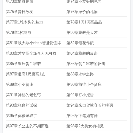
第73章情敌见面
第74章不友好的见面
第75章昔日故友
第76章廉价的礼物
第77章1堆木头的魅力
第78章1闪1闪亮晶晶
第79章1招制敌
第80章蒙毅是天才
第81章以大欺小nbsp感谢爱值得的
第82章颂花作赋
5把扇子
第83章才华压全场众人无可敌
第84章蒙毅的反击
第85章碾压贺兰容若
第86章贺兰容若的反击
第87章道高1尺魔高1丈
第88章求学之路
第89章小圣贤庄
第90章前往小圣贤庄
第91章神秘的老乞丐
第92章打小报告
第93章张良的试探
第94章来自贺兰容若的嘲讽
第95章你被录取了
第96章下笔如有神
第97章长公主的不期而遇
第98章2大美女初相见