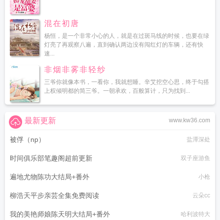
混在初唐
杨恒，是一个非常小心的人，就是在过斑马线的时候，也要在绿
灯亮了再观察八遍，直到确认两边没有闯红灯的车辆，还有快
速...
非烟非雾非轻纱
三爷你就像本书，一看你，我就想睡。辛艾挖空心思，终于勾搭
上权倾明都的简三爷。一朝承欢，百般算计，只为找到...
最新更新
www.kw36.com
被俘（np）
盐潭深处
时间俱乐部笔趣阁超前更新
双子座游鱼
遍地尤物陈功大结局+番外
小枪
柳浩天平步亲芸全集免费阅读
云朵cc
我的美艳师娘陈天明大结局+番外
哈利波特大