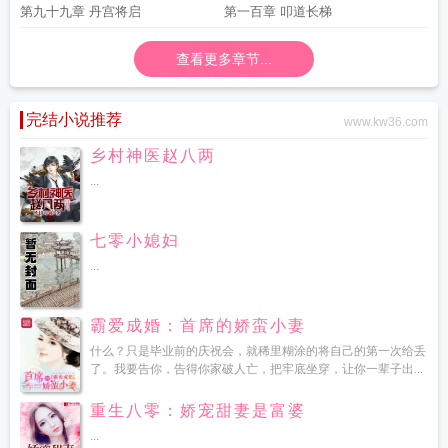
第九十九章 丹宫将启
第一百章 叩道长梯
查看更多章节...
完结小说推荐
www.kw36.com
乡村神医赵八两
...
七零小媳妇
...
霸爱成婚：首席的娇蛮小妻
什么？只是毕业前的庆祝会，就稀里糊涂的将自己的第一次给丢
了。我要告你，告得你家破人亡，把牢底坐穿，让你一辈子出...
重生八零：娇宠甜妻是富婆
...