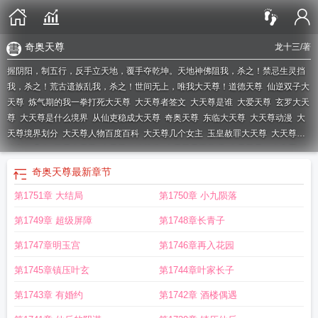
奇奥天尊
龙十三
/著
握阴阳，制五行，反手立天地，覆手夺乾坤。天地神佛阻我，杀之！禁忌生灵挡
我，杀之！荒古遗族乱我，杀之！世间无上，唯我大天尊！
道德天尊
仙逆双子大
天尊
炼气期的我一拳打死大天尊
大天尊者签文
大天尊是谁
大爱天尊
玄罗大天
尊
大天尊是什么境界
从仙吏稳成大天尊
奇奥天尊
东临大天尊
大天尊动漫
大
天尊境界划分
大天尊人物百度百科
大天尊几个女主
玉皇赦罪大天尊
大天尊女
主角有几个
双子大天尊
大天尊修炼等级
大天尊是玉帝吗
大天尊是什么意思
大
天尊者罗汉
魂殿大天尊
大天尊龙十三
大天尊王卡定向流量包括哪亿
大天尊多
奇奥天尊
最新章节
元维度虚海
大天尊有几个
大天尊和道境
大天尊为什么要转世
道家十二天尊
大
第1751章 大结局
第1750章 小九陨落
天尊全文免费阅读目录
大天尊图片
大天尊和木先生
大天尊王卡免流应用有什
么
大天尊有几个女主
仙逆玄罗大天尊
遮天九大天尊
大天尊苏轩
九天紫府玄祖
第1749章 超级屏障
第1748章长青子
大天尊
大天尊免费阅读
大天尊兽
吾为元始大天尊
大天尊什么实力
大天尊杨
帆
大天尊者解签
大天尊简介
玉皇大天尊
大天尊者198解签
大天尊是什么级
第1747章明玉宫
第1746章再入花园
别
大天尊百度百科
大天尊沈落
魂殿十大天尊
大天尊境界
大天尊和天尊的区
第1745章镇压叶玄
第1744章叶家长子
别
大天尊极巅
星辰变三大天尊
西行纪三大天尊
仙逆里9位大天尊实力排行
大
天尊实力
大天尊龙十三百度百科
大天尊尘与土
道教三大天尊
洪荒走向神话的
第1743章 有婚约
第1742章 酒楼偶遇
大天尊
牧神记十大天尊
大天尊宣众文武仙卿
魂殿九大天尊
大天尊txt
大天尊