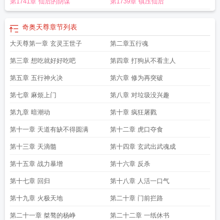
第1741章 仙后的阴谋
第1739章 镇压仙后
TXT
九大天尊斗破苍穹
大天尊之阳
大天尊女主是谁
大天尊归来
道一大天
尊
仙逆东临大天尊
道家三大天尊
魂族大天尊
仙逆大天尊
大天尊楚天青
大天
尊免费阅读全文
大天尊极巅八世轮回印
大天尊天尊帝君
大天尊等级划分
大天
奇奥天尊
章节列表
尊txt免费
遮天无极大天尊
大天尊宣众文武仙卿翻译
斗破苍穹九大天尊
大天尊
大天尊第一章 玄灵王世子
第二章五行魂
者是什么签
仙逆中大天尊是什么修为
大天尊之阳 仙逆
仙逆大天尊是什么境
界
大天尊为什么不现身
大天尊斗破苍穹
大天尊百度百科龙十三
洪荒之鸿蒙大
第三章 想吃就好好吃吧
第四章 打狗从不看主人
天尊
大天尊有哪些
大奉打更人天尊
大天尊是什么修为
大天尊有几位
仙逆古道
大天尊
第五章 五行神火决
大天尊玄穹高上帝
遮天之无极大天尊
第六章 修为再突破
第七章 麻烦上门
第八章 对垃圾没兴趣
第九章 暗潮动
第十章 疯狂屠戮
第十一章 天道有缺不得圆满
第十二章 虎口夺食
第十三章 天滴髓
第十四章 玄武出武魂成
第十五章 战力暴增
第十六章 反杀
第十七章 回归
第十八章 人活一口气
第十九章 火极天地
第二十章 门前拦路
第二十一章 桀骜的杨峥
第二十二章 一纸休书