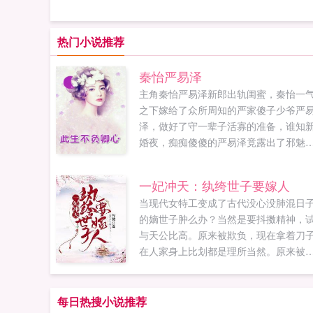
热门小说推荐
秦怡严易泽
主角秦怡严易泽新郎出轨闺蜜，秦怡一
之下嫁给了众所周知的严家傻子少爷严
泽，做好了守一辈子活寡的准备，谁知
婚夜，痴痴傻傻的严易泽竟露出了邪魅
笑容，秦怡这才意识到所有人都被他给
了军婚小说网提供秦怡严易泽最新章节
一妃冲天：纨绔世子要嫁人
秦怡严易泽全文免费阅读，秦怡严易泽
当现代女特工变成了古代没心没肺混日
弹窗广告清爽在线阅读体验...
的嫡世子肿么办？当然是要抖擞精神，
与天公比高。原来被欺负，现在拿着刀
在人家身上比划都是理所当然。原来被
不起，现在就要让他们领会今天你对我
搭不理，明天我让你高攀不起的精神。
是文韬武略，弓射骑马，冲锋陷阵，震
每日热搜小说推荐