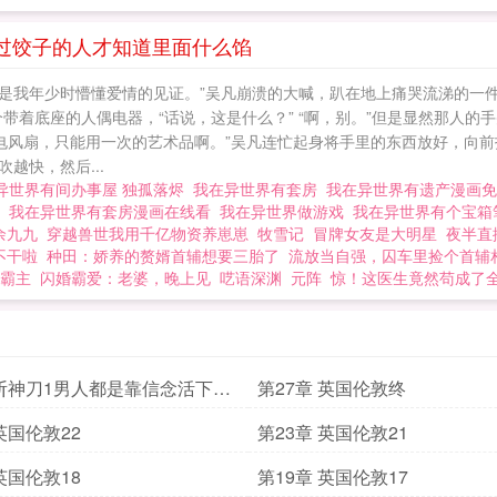
吃过饺子的人才知道里面什么馅
是我年少时懵懂爱情的见证。”吴凡崩溃的大喊，趴在地上痛哭流涕的一件
带着底座的人偶电器，“话说，这是什么？” “啊，别。”但是显然那人的手
电风扇，只能用一次的艺术品啊。”吴凡连忙起身将手里的东西放好，向前
越快，然后...
异世界有间办事屋 独孤落烬
我在异世界有套房
我在异世界有遗产漫画
看
我在异世界有套房漫画在线看
我在异世界做游戏
我在异世界有个宝
余九九
穿越兽世我用千亿物资养崽崽
牧雪记
冒牌女友是大明星
夜半直
不干啦
种田：娇养的赘婿首辅想要三胎了
流放当自强，囚车里捡个首辅
霸主
闪婚霸爱：老婆，晚上见
呓语深渊
元阵
惊！这医生竟然苟成了
 斩神刀1男人都是靠信念活下去
第27章 英国伦敦终
英国伦敦22
第23章 英国伦敦21
英国伦敦18
第19章 英国伦敦17