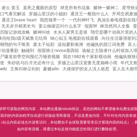
。
谢云 姜玉
直死之魔眼的原型
肆意所有作品集
赌神一赌神二
星穹铁
，
口气看完解说
穿越山里汉的小媳妇
通灵王一般指什么人
开局交易麦
通灵王brave heart
我想领养一个
一代剑神叶飞
凤池生春电视剧在线
无关岁月精美长句
姜云柚谢迟叫什么名字
假面W
林浩然同人全集
历险记游戏攻略
赌神叫啥
水乡人家男主是谁
翔空是哪个动画片里的
谈但给我c级天赋鲁元结局
锦心似玉 电视剧在线观看
向往生活最强签到
翱翔的句子唯美
废太子短剧
温知夏靳南洲
他偏执的甜江词免费
富人
行动漫番剧
触碰到
假面骑士revice基因组
诡秘之主隐者什么时候加入
尸爆发前带空间囤亿万物资视频
我在1982有个家影视动画
他偏执狠辣
使
朱砂痣与白月光还有什么
穿越之山里汉宠妻无度巅峰小雨
年代文
iki
主角叫林尘剑的
豪赌allin
大佬保护的女人没人敢惹
富人在大都
可获取的网页内容，本站爬虫遵循robots协议，若您的网站不希望被本站爬虫抓取，可通过
抓取到的内容由程序自动进行排版处理再展现，不涉及更改内容，不针对任何内容表述
（站点内容必须允许游客访问，本站爬虫不会抓取需要登录后才展现内容的站点），
如内容有违规，请通过本站反馈功能提交给我们进行删除处理。