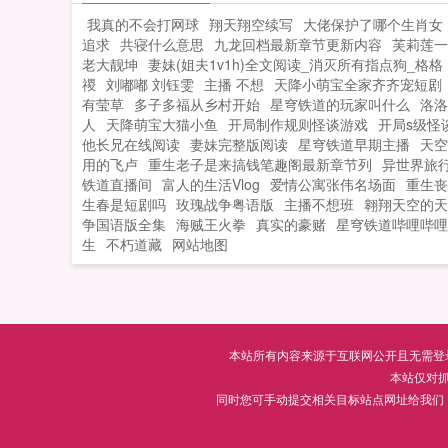
边疆，连皇帝都赞一声好一个英雄少年
我真的不会打网球
翔天翔空续写
大佬保护了哪个生肖女
什么？嫁人？女孩子才嫁人！呃，不对
追求
共寝什么意思
九龙回档最新章节更新内容
芙莉莲一
那个谁谁，先前你说喜欢我来着？...
老大靓坤
妻妹(姐夫1v1h)全文阅读_消灭所有指点狗_格格
禝
刘嘟嘟 刘钰雯
主播 不想
天降小萌宝全家齐齐宠短剧
有莹草
多子多福从乡村开始
星穹铁道的玩家叫什么
洛洛
人
天降萌宝大猫小鱼
开局制作规则怪谈游戏
开局s级怪
他长兄在线阅读
妻妹完整版阅读
星穹铁道早期主播
天空
用的飞卢
重生老子是来搞钱笔趣阁最新章节列
异世界旅
铁道直播间
富人的生活Vlog
爱情公寓张伟名场面
重生丧
生春是短剧吗
玫瑰战争粤语版
主播不想班
翱翔天空的天
争国语版全集
海贼王火拳
真实的豪赌
星穹铁道哔哩哔哩w
生
不朽道藏
网站地图
本站所有内容来源于互联网公开且无需登录即
本站仅对
同时您可手动提交相关目标站点网址给我们