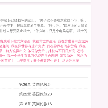
件捡起已经损坏的宝贝。 “男子汉不要在意这些小节，嘛，
并未停下，很快就接通了电源。 "呼，呼。"底座上的人偶叉
扑过去想要阻止武士。 “什么嘛，只是个电风扇啊。”武士闪
免费观看下拉式六漫画
我在异世界生活
我在异世界有座城免
箱笔趣阁
我在异世界有遗产免费
我在异界有间杂货店
我在
播：前方诡异出没
被逼做妾后，她被将军日日娇宠
恋综
相公
我一个学生有几万亿资产很合理吧
萌宝助攻：厉总的
全国首富！
山里糙汉：养个傻妻好生娃！
洛天涯王藤
第26章 英国伦敦24
第22章 英国伦敦20
第18章 英国伦敦16