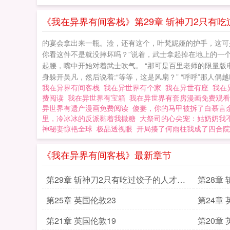
《我在异界有间客栈》第29章 斩神刀2只有
的宴会拿出来一瓶。淦，还有这个，叶梵妮娅的护手，这可
你看这件不是就没摔坏吗？”说着，武士拿起掉在地上的一个
起腰，嘴中开始对着武士吹气。 “那可是百里老师的限量版
身躲开吴凡，然后说着:“等等，这是风扇？” “呼呼”那人偶越吹
我在异界有间客栈
我在异世界有个家
我在异世有座
我在
费阅读
我在异世界有宝箱
我在异世界有套房漫画免费观
异世界有遗产漫画免费阅读
傻妻，你的马甲被拆了白慕言
里，冷冰冰的反派黏着我撒糖
大祭司的心尖宠：姑奶奶我
神秘妻惊艳全球
极品透视眼
开局揍了何雨柱我成了四合院
《我在异界有间客栈》最新章节
第29章 斩神刀2只有吃过饺子的人才知
第28章
道里面什么馅
的
第25章 英国伦敦23
第24章 
第21章 英国伦敦19
第20章 