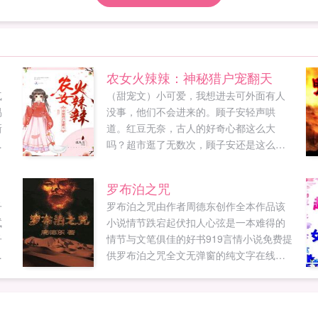
农女火辣辣：神秘猎户宠翻天
气
（甜宠文）小可爱，我想进去可外面有人
易
没事，他们不会进来的。顾子安轻声哄
新
道。红豆无奈，古人的好奇心都这么大
的
吗？超市逛了无数次，顾子安还是这么念
骗
念不忘。穿越前，红豆是身高五尺的女汉
，
子穿越...
罗布泊之咒
无
子
罗布泊之咒由作者周德东创作全本作品该
试
小说情节跌宕起伏扣人心弦是一本难得的
子
情节与文笔俱佳的好书919言情小说免费提
看
供罗布泊之咒全文无弹窗的纯文字在线阅
爱
读。...
于
慑