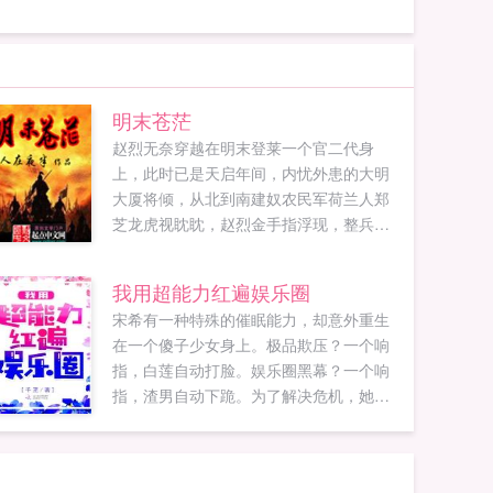
明末苍茫
赵烈无奈穿越在明末登莱一个官二代身
上，此时已是天启年间，内忧外患的大明
大厦将倾，从北到南建奴农民军荷兰人郑
芝龙虎视眈眈，赵烈金手指浮现，整兵修
武，重塑东亚新秩序。朝鲜背信弃义，投
向建奴，拿走济州岛，略略惩戒。日本德
我用超能力红遍娱乐圈
川幕府安定四方，拱卫天皇，藐视大明，
宋希有一种特殊的催眠能力，却意外重生
这怎么行，定要亲善弱小，祸乱九州，夺
在一个傻子少女身上。极品欺压？一个响
取北海道，肢解倭国...
指，白莲自动打脸。娱乐圈黑幕？一个响
指，渣男自动下跪。为了解决危机，她冒
死借用商界大佬。陆先生，公司救急，麻
烦你当几天我男朋友！从此以后，宋希没
钱，陆寒诚直接给卡。宋希被撕，陆寒诚