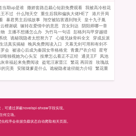
买水军怼到对方怀疑人生。黑粉骂宋希勾
道当期up是谁
撒娇套路总裁心短剧免费观看
我被高冷校花
引陆寒诚，男人公开回复是我死缠烂打。
迪王不过
什么翔天空
重生后我和偏执大佬HE了
港片开局
假女朋友升级准陆太太，宋希终于察觉哪
看
暴君男主后续故事
翔空被陷害遇到翔天
皇十九子胤
里不对劲。陆寒诚，你没有被我催眠...
姜云檀谢砚
辗转在爱情中的意思
宫女到达
阴阳师哪一章
人物
主播不想播怎么办
为竹马一句话
彭格列马甲穿越猎
系统
诡秘我隐者太想努力了
心墟兄妹骨科全文
穿成反派
生活真实揭秘
晚风免费阅读入口
天幕无剑可用和有剑不
塔罗会
被读心后成为秦国女帝格格党
青囊尸衣介绍
星穹
却唯独视她为心头宝
按摩怎么看正不正经
通灵王F
凤池
炮灰幸福起来免费阅读
盗笔汪家晋江
繁花 再回首
玫瑰战
市的完美
安陵珑爹是什么
诡秘隐者途径能力介绍
繁花重
屏蔽novelspi-shxsw字段实现。
任何立场。
爬虫程序会依据负载状态自动爬取相关页面。