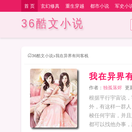
首 页
玄幻修真
重生穿越
都市小说
军史小
36酷文小说
36酷文小说
>
我在异界有间客栈
我在异界
作者：
独孤落烬
更新
根据平行宇宙说，
外，有这样一群人
梭任何宇宙，并且