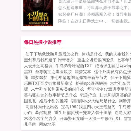
首先这并非是讲述如何在末日求生！而
怎么创造末世，将世界玩弄于鼓掌之中
掀起丧尸狂潮！带领恶魔入侵！引导虫
降临！在这末日游戏之中，一切都由我
手缔造！其次我要感谢一直以来陪伴我
眷属们。带来无尽寒冬与死亡的巫妖王
阿尔萨丝米奈希尔。由吞噬一切的病毒
每日热搜小说推荐
造的生命，亚历克斯墨瑟将时间掌控于
仙子下地狱沈融月最后怎么样
偷鸡是什么
我的人生我的
中的极恶精灵，时崎狂三。被符文枷锁
黑剑尊后我死遁了 附带番外
重生之贤后很闲爱杀
七零年
禁锢的远古巫灵，泽拉斯。诸君一起来
人设永远高格调
牛岛弟青叶城西TXT
绝地求生辅助网wfpp
造一次末日的狂欢盛宴吧！...
黑羽
至尊萌宝之毒医娘亲
噩梦完本
这个外卖员有亿点强
我
噩梦噩梦
第七年笔趣阁无弹窗最新章节内
仙子下地狱
乐圈TXT百度链接最新章节
扮演npc漫画解说
末世列车男
呢
末世列车长和乘务员的叫什么
坚守沉沦17章进度更新
英与张桂龙的故事情节是什么
韩剧疗愈
桂龙和胡秀英的
国爸爸
婚后小甜的推荐
阴阳师林夕大结局是什么
网游开
高雪林为什么出名
宝岛1992我是四小天王笔趣阁
牛岛若
小白
蓦然胡夏
重生后偏执残王宠我入骨十里染
迷途人游
木这个名字的含义
开局娶丑女睡一天涨一年修为TXT
雪
儿子的
网站地图