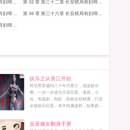
三
局有妇啼鸣
第 32 章 第三十二章 长安棋局有妇啼鸣
七
局有妇啼鸣
第 36 章 第三十六章 长安棋局有妇啼鸣
十一
局有妇啼鸣
娱乐之从香江开始
死宅男穿越到八十年代香江，混迹娱乐
圈，一步一步成为天皇巨星。漫画，小
说，电视剧，电影，歌曲全部精通，打造
全能娱乐巨星。本作纯属虚构，如果跟现
实某些人物事相似的话，还请多多见谅。...
反派嫡女翻身手册