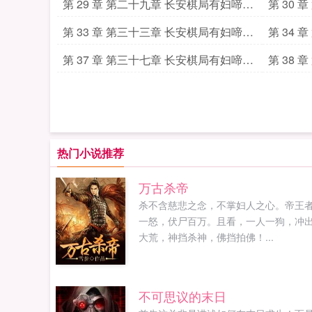
九
一
第 29 章 第二十九章 长安棋局有妇啼鸣
第 30
四
第 33 章 第三十三章 长安棋局有妇啼鸣
第 34
八
九
第 37 章 第三十七章 长安棋局有妇啼鸣
第 38
十二
十三
热门小说推荐
万古杀帝
杀不含慈悲之念，不掌妇人之心。帝王
一怒，伏尸百万。且看，一人一狗，冲
大荒，神挡杀神，佛挡拍佛！...
不可思议的末日