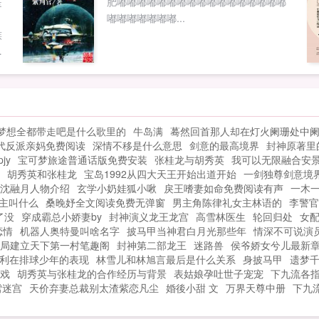
是
肥嘟嘟嘟嘟嘟嘟嘟嘟嘟嘟嘟嘟嘟嘟嘟嘟嘟
王等，人品保证，放心收藏。顺便求红
。
嘟嘟嘟嘟嘟嘟嘟...
票。本书书友群126178128大家请进...
族
一
的
，
创
手
梦想全都带走吧是什么歌里的
牛岛满
蓦然回首那人却在灯火阑珊处中
所
代反派亲妈免费阅读
深情不移是什么意思
剑意的最高境界
封神原著里
创
jy
宝可梦旅途普通话版免费安装
张桂龙与胡秀英
我可以无限融合安
胡秀英和张桂龙
宝岛1992从四大天王开始出道开始
一剑独尊剑意境
沈融月人物介绍
玄学小奶娃狐小啾
戾王嗜妻如命免费阅读有声
一木
主叫什么
桑晚妤全文阅读免费无弹窗
男主角陈律礼女主林语的
李警官
了没
穿成霸总小娇妻by
封神演义龙王龙宫
高雪林医生
轮回归处
女
恋情
机器人奥特曼叫啥名字
披马甲当神君白月光那些年
情深不可说演
局建立天下第一村笔趣阁
封神第二部龙王
迷路兽
侯爷娇女兮儿最新
利在排球少年的表现
林雪儿和林旭言最后是什么关系
身披马甲
遗梦
戏
胡秀英与张桂龙的合作经历与背景
表姑娘孕吐世子宠宠
下九流各
雪迷宫
天价弃妻总裁别太渣紫恋凡尘
婚後小甜 文
万界天尊中册
下九