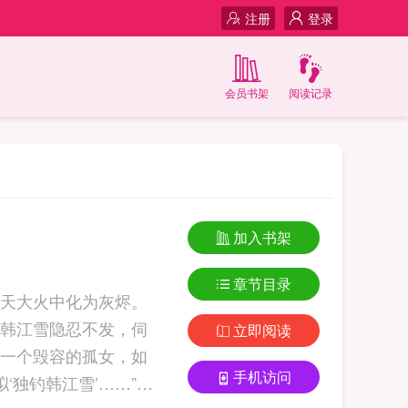
注册
登录
会员书架
阅读记录
加入书架
章节目录
天大火中化为灰烬。
韩江雪隐忍不发，伺
立即阅读
一个毁容的孤女，如
手机访问
‘独钓韩江雪’……”#