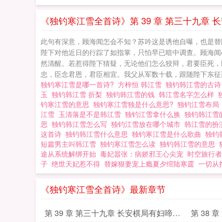
复仇VS逆袭##感
配图 独钓韩江雪小
《独钓寒江雪全首诗》第 39 章 第三十九章
此句有深意，顾海闻怎会不知？苏吟这是诱他自曝，也是替
陛下对他近日的行踪了如指掌，只怕早已暗中调查。顾海闻
然清醒。若惹得陛下猜疑，无论他们怎么狡辩，君要臣死，
忠，臣念君恩，君臣相宜。我父从军数十载，跟随陛下东征西
独钓寒江雪是哪一首诗?
方梓恒 韩江雪
独钓韩江雪的古
玉
独钓韩江雪 折梨
独钓韩江雪的钱
韩江雪名字怎么样
钓寒江雪的意思
独钓寒江雪独是什么意思?
独钓江雪布
江雪
玉清落是不是韩江雪
独钓江雪拿什么换
独钓韩江雪
思
独钓韩江雪怎么写
独钓江雪放在哪个城市
韩江雪的扮
这首诗
独钓韩江雪什么意思
独钓寒江雪是什么歌曲
独钓
短篇男主叫韩江雪
独钓寒江雪怎么读
独钓韩江雪的意思
途从系统解绑开始
毒妃嚣张：病娇邪王心尖宠
时空旅行者
子
绝世天妃惹不得
替嫁狠妻宠上瘾夏夕绾陆寒霆
一切从
《独钓寒江雪全首诗》最新章节
第 39 章 第三十九章 长安棋局有妇啼鸣
第 38