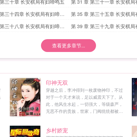
二
 章 第三十章 长安棋局有妇啼鸣五
第 31 章 第三十一章 长安棋
六
 章 第三十四章 长安棋局有妇啼鸣
第 35 章 第三十五章 长安棋
十
 章 第三十八章 长安棋局有妇啼鸣
第 39 章 第三十九章 长安棋
十四
查看更多章节...
印神无双
者
穿越之后，李冲得到一枚废物神印，不过
出
对于一个天才来说，足以威震天下了。从
此，他风生水起，一切强大，等级森严，
无恶不作的贵族，世家，门阀统统都被他
踩在脚下。这还不够，他要杀上天界，夺
得帝位，谁说我的神印是废物。完本作品
乡村娇宠
流云飞鹤仙道炼心降仙奇缘劲气凌厉飞骑