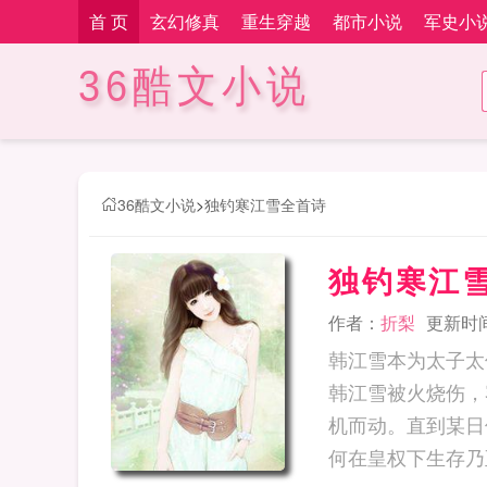
首 页
玄幻修真
重生穿越
都市小说
军史小
36酷文小说
36酷文小说
>
独钓寒江雪全首诗
独钓寒江
作者：
折梨
更新时间：
韩江雪本为太子太
韩江雪被火烧伤，
机而动。直到某日
何在皇权下生存乃至