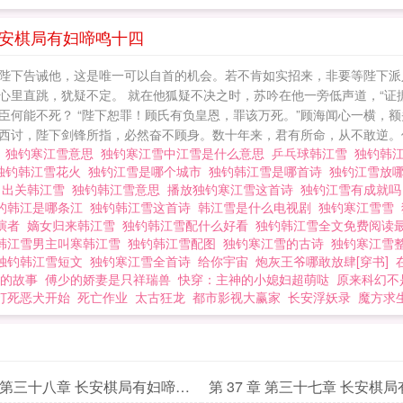
觉可以盟#立意:在逆境中自强不息、百折不挠，才能踏上理想的阶梯
说 独钓韩江雪吾玉 独钓韩江雪图片 折梨
 长安棋局有妇啼鸣十四
陛下告诫他，这是唯一可以自首的机会。若不肯如实招来，非要等陛下派
心里直跳，犹疑不定。 就在他狐疑不决之时，苏吟在他一旁低声道，“证据
臣何能不死？ “陛下恕罪！顾氏有负皇恩，罪该万死。”顾海闻心一横，
讨，陛下剑锋所指，必然奋不顾身。数十年来，君有所命，从不敢逆。倒.
诗
独钓寒江雪意思
独钓寒江雪中江雪是什么意思
乒乓球韩江雪
独钓韩
独钓韩江雪花火
独钓江雪是哪个城市
独钓韩江雪是哪首诗
独钓江雪放
局
出关韩江雪
独钓韩江雪意思
播放独钓寒江雪这首诗
独钓江雪有成就
的韩江是哪条江
独钓韩江雪这首诗
韩江雪是什么电视剧
独钓寒江雪雪
演者
嫡女归来韩江雪
独钓韩江雪配什么好看
独钓韩江雪全文免费阅读
韩江雪男主叫寒韩江雪
独钓韩江雪配图
独钓寒江雪的古诗
独钓寒江雪
独钓韩江雪短文
独钓寒江雪全首诗
给你宇宙
炮灰王爷哪敢放肆[穿书]
的故事
傅少的娇妻是只祥瑞兽
快穿：主神的小媳妇超萌哒
原来科幻不
打死恶犬开始
死亡作业
太古狂龙
都市影视大赢家
长安浮妖录
魔方求
 章 第三十八章 长安棋局有妇啼鸣
第 37 章 第三十七章 长安棋