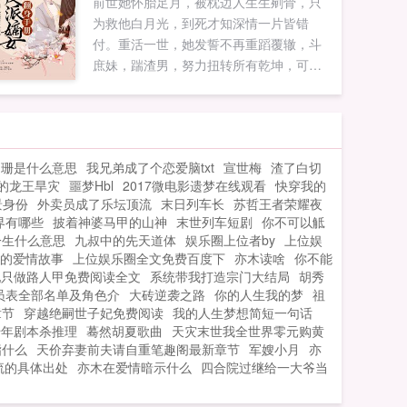
前世她怀胎足月，被枕边人生生剜骨，只
为救他白月光，到死才知深情一片皆错
付。重活一世，她发誓不再重蹈覆辙，斗
庶妹，踹渣男，努力扭转所有乾坤，可身
边这位侯爷怎么回事，侯爷，脸是个好东
西，麻烦你要一下！...
阑珊是什么意思
我兄弟成了个恋爱脑txt
宣世梅
渣了白切
的龙王旱灾
噩梦Hbl
2017微电影遗梦在线观看
快穿我的
景身份
外卖员成了乐坛顶流
末日列车长
苏哲王者荣耀夜
界有哪些
披着神婆马甲的山神
末世列车短剧
你不可以觝
一生什么意思
九叔中的先天道体
娱乐圈上位者by
上位娱
的爱情故事
上位娱乐圈全文免费百度下
亦木读啥
你不能
配只做路人甲免费阅读全文
系统带我打造宗门大结局
胡秀
员表全部名单及角色介
大砖逆袭之路
你的人生我的梦
祖
章节
穿越绝嗣世子妃免费阅读
我的人生梦想简短一句话
千年剧本杀推理
蓦然胡夏歌曲
天灾末世我全世界零元购黄
指什么
天价弃妻前夫请自重笔趣阁最新章节
军嫂小月
亦
流的具体出处
亦木在爱情暗示什么
四合院过继给一大爷当