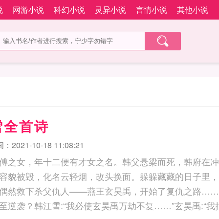
说
网游小说
科幻小说
灵异小说
言情小说
其他小说
雪全首诗
2021-10-18 11:08:21
傅之女，年十二便有才女之名。韩父悬梁而死，韩府在冲
容貌被毁，化名云轻烟，改头换面。躲躲藏藏的日子里，
偶然救下杀父仇人——燕王玄昊禹，开始了复仇之路……
逆袭？韩江雪:“我必使玄昊禹万劫不复……”玄昊禹:“我拟