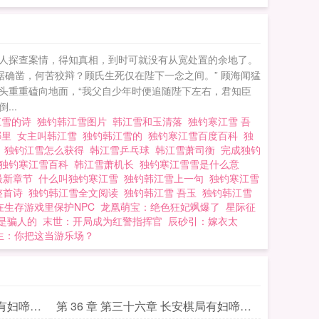
 独钓韩江雪
人探查案情，得知真相，到时可就没有从宽处置的余地了。
确凿，何苦狡辩？顾氏生死仅在陛下一念之间。” 顾海闻猛
额头重重磕向地面，“我父自少年时便追随陛下左右，君知臣
..
江雪的诗
独钓韩江雪图片
韩江雪和玉清落
独钓寒江雪 吾
哪里
女主叫韩江雪
独钓韩江雪的
独钓寒江雪百度百科
独
吗
独钓江雪怎么获得
韩江雪乒乓球
韩江雪萧司衡
完成独钓
独钓寒江雪百科
韩江雪萧机长
独钓寒江雪雪是什么意
最新章节
什么叫独钓寒江雪
独钓韩江雪上一句
独钓寒江雪
整首诗
独钓韩江雪全文阅读
独钓韩江雪 吾玉
独钓韩江雪
在生存游戏里保护NPC
龙凰萌宝：绝色狂妃飒爆了
星际征
是骗人的
末世：开局成为红警指挥官
辰砂引：嫁衣太
生：你把这当游乐场？
局有妇啼鸣
第 36 章 第三十六章 长安棋局有妇啼鸣