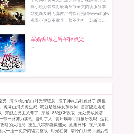
典小说万骨成将最新章节全文阅读服务本
站更新及时无弹窗广告欢迎光临wwwshgtw
观看小说慈不掌兵，善不为将，苏斩漓背
负无数人的希望拔剑而起，却造苍生十年
劫难。...
军婚缠绵之爵爷轻点宠
...
免费
清冷顾少的白月光宋暖意
渣了神灵后我跑路了 醉袒
主
虎啸山河虎虎生威
我就是这样女孩歌词
首富隐姓埋名
版
穿越之男主又弯了
穿越188逆CP反攻
无处安放原著
一带一路努力实现
爱对了人
丧尸病毒可能被研发吗
达瓦
女攻略的大结局
重生八零辣妻飒翻天
剧集日韩
丧尸病毒
婆买一送一免费阅读完整版
时光在笑
清冷白月光回国后笔