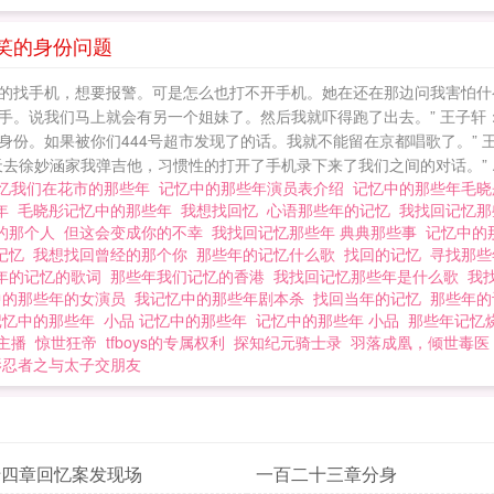
笑的身份问题
的找手机，想要报警。可是怎么也打不开手机。她在还在那边问我害怕什
。说我们马上就会有另一个姐妹了。然后我就吓得跑了出去。” 王子轩：
份。如果被你们444号超市发现了的话。我就不能留在京都唱歌了。” 
去徐妙涵家我弹吉他，习惯性的打开了手机录下来了我们之间的对话。” ..
忆我们在花市的那些年
记忆中的那些年演员表介绍
记忆中的那些年毛
些年
毛晓彤记忆中的那些年
我想找回忆
心语那些年的记忆
我找回记忆
的那个人
但这会变成你的不幸
我找回记忆那些年 典典那些事
记忆中的
记忆
我想找回曾经的那个你
那些年的记忆什么歌
找回的记忆
寻找那
年的记忆的歌词
那些年我们记忆的香港
我找回记忆那些年是什么歌
我
中的那些年的女演员
我记忆中的那些年剧本杀
找回当年的记忆
那些年
记忆中的那些年
小品 记忆中的那些年
记忆中的那些年 小品
那些年记忆
主播
惊世狂帝
tfboys的专属权利
探知纪元骑士录
羽落成凰，倾世毒医
影忍者之与太子交朋友
十四章回忆案发现场
一百二十三章分身