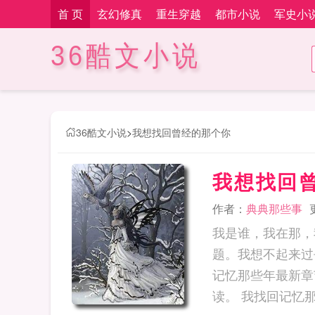
首 页
玄幻修真
重生穿越
都市小说
军史小
36酷文小说
36酷文小说
>
我想找回曾经的那个你
我想找回
作者：
典典那些事
我是谁，我在那，
题。我想不起来过
记忆那些年最新章
读。 我找回记忆