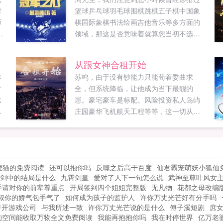
时
篮球乒乓球羽毛球围棋跳棋五子棋中国象
师
棋国际象棋书法绘画吉他音乐等多方面的
领域，那这是否意味着就算您当初不选择
足球做您的职业，您在其他领域也一样可
以取得如今的成功？这个嘛只有在足球
从跟女神合租开始
上，我才有远不止三分钟的热度。所以之
年
苏鸣，由于没有钞能力只能苟着委曲求
前我们列举的那些都只是您三分钟...
讨
全，但系统降临，让他成为当下最靓的
比
崽。豪宅豪车是标配。风险投资私人岛屿
庄园豪华飞机航天工程等等，这一切从跟
女神合租开始苏鸣都是神豪了还要选择？
门
我全...
情
狸猫的免费阅读
还可以抱你吗
反噬之后高干百度
仙君霸宠萌妖小狐仙
剑中的结局是什么
九霄剑皇
爱对了人下一句怎么说
武神至尊叶风女
手请对你的前辈尊重点
开局签到四个姐姐完整版
无凡物
花都之母改编
叔你的娇气包手气了
如何成为孩子的监护人
许你万丈光芒好有分手吗
甲开游戏公司
与我所述一致
许你万丈光芒说的是什么
傅子溪短剧
庶
的空间能收取万物全文免费阅读
我能再抱抱你吗
我在时停世界
亿万老