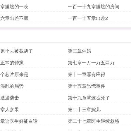
十章尴尬的一晚
一百一十九章尴尬的房间
十六章出差不顺
一百一十五章出差2
我累个去被截胡了
第三章催婚
不正常的钟馗
第七章一万一万五两万
那个芯片原来是
第十一章罪有应得
章混乱的局势
第十五章恐慌事件
章遭遇袭击
第十九章就这么死了
二章人参果
第二十三章婉儿
六章这医生好能白话
第二十七章医生继续忽悠