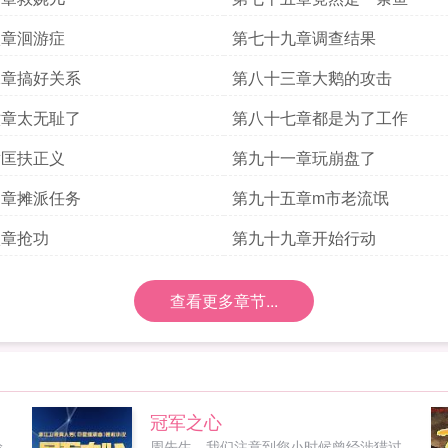
八章洄游症
第七十九章调查结果
二章搞好关系
第八十三章大鹅的攻击
六章太无耻了
第八十七章都是为了工作
章匡扶正义
第九十一章玩崩盘了
四章摊派任务
第九十五章m市老流氓
八章抢功
第九十九章开始行动
查看更多章节...
冠军之心
轮
周先生，我们注意到您小时候曾经涉猎过