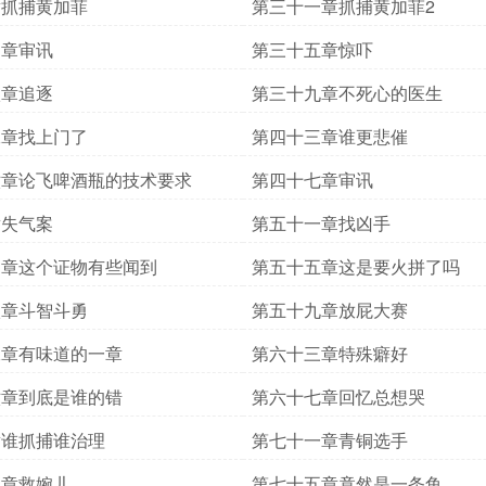
章抓捕黄加菲
第三十一章抓捕黄加菲2
四章审讯
第三十五章惊吓
八章追逐
第三十九章不死心的医生
二章找上门了
第四十三章谁更悲催
六章论飞啤酒瓶的技术要求
第四十七章审讯
章失气案
第五十一章找凶手
四章这个证物有些闻到
第五十五章这是要火拼了吗
八章斗智斗勇
第五十九章放屁大赛
二章有味道的一章
第六十三章特殊癖好
六章到底是谁的错
第六十七章回忆总想哭
章谁抓捕谁治理
第七十一章青铜选手
四章救婉儿
第七十五章竟然是一条鱼