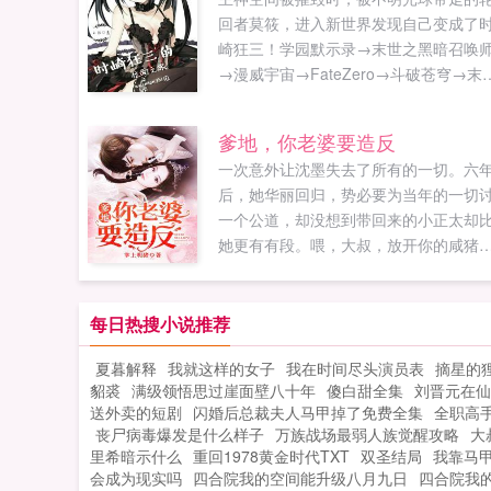
回者莫筱，进入新世界发现自己变成了
崎狂三！学园默示录→末世之黑暗召唤
→漫威宇宙→FateZero→斗破苍穹→末
黑...
爹地，你老婆要造反
一次意外让沈墨失去了所有的一切。六
后，她华丽回归，势必要为当年的一切
一个公道，却没想到带回来的小正太却
她更有有段。喂，大叔，放开你的咸猪
手，这女人是我的。臭小子，我是你老
子。少跟我套近乎，想抢我的女人，没
碰的一声，男人被关在门外，萧北凌乱
每日热搜小说推荐
节虚构，请勿模仿...
夏暮解释
我就这样的女子
我在时间尽头演员表
摘星的
貂裘
满级领悟思过崖面壁八十年
傻白甜全集
刘晋元在仙
送外卖的短剧
闪婚后总裁夫人马甲掉了免费全集
全职高
丧尸病毒爆发是什么样子
万族战场最弱人族觉醒攻略
大
里希暗示什么
重回1978黄金时代TXT
双圣结局
我靠马
会成为现实吗
四合院我的空间能升级八月九日
四合院我