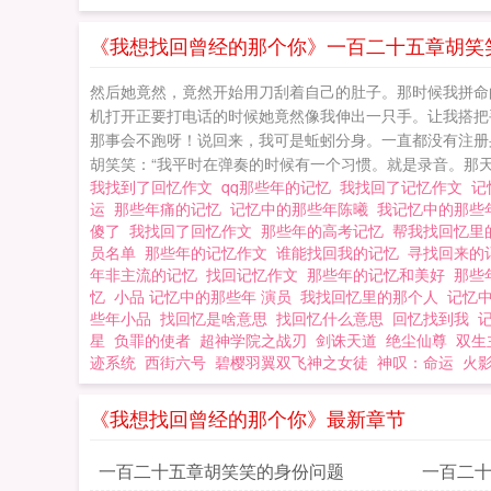
《我想找回曾经的那个你》一百二十五章胡笑
然后她竟然，竟然开始用刀刮着自己的肚子。那时候我拼命
机打开正要打电话的时候她竟然像我伸出一只手。让我搭把手
那事会不跑呀！说回来，我可是蚯蚓分身。一直都没有注册身
胡笑笑：“我平时在弹奏的时候有一个习惯。就是录音。那天
我找到了回忆作文
qq那些年的记忆
我找回了记忆作文
记
运
那些年痛的记忆
记忆中的那些年陈曦
我记忆中的那
傻了
我找回了回忆作文
那些年的高考记忆
帮我找回忆里
员名单
那些年的记忆作文
谁能找回我的记忆
寻找回来的
年非主流的记忆
找回记忆作文
那些年的记忆和美好
那些
忆
小品 记忆中的那些年 演员
我找回忆里的那个人
记忆
些年小品
找回忆是啥意思
找回忆什么意思
回忆找到我
星
负罪的使者
超神学院之战刃
剑诛天道
绝尘仙尊
双生
迹系统
西街六号
碧樱羽翼双飞神之女徒
神叹：命运
火
《我想找回曾经的那个你》最新章节
一百二十五章胡笑笑的身份问题
一百二