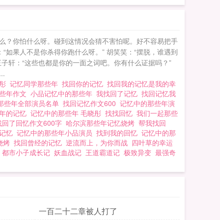
么？你怕什么呀。碰到这情况会猜不害怕呢。好不容易把手
“如果人不是你杀得你跑什么呀。” 胡笑笑：“摆脱，谁遇到
王子轩：“这些也都是你的一面之词吧。你有什么证据吗？”
.
晓彤
记忆同学那些年
找回你的记忆
找回我的记忆是我的幸
那些年作文
小品记忆中的那些年
我找回了记忆
找回记忆我
那些年全部演员名单
找回记忆作文600
记忆中的那些年演
些年的记忆
记忆中的那些年 毛晓彤
找找回忆
我们一起那些
找回了回忆作文600字
哈尔滨那些年记忆烧烤
帮我找回
的记忆
记忆中的那些年小品演员
找到我的回忆
记忆中的那
烧烤
找回曾经的记忆
逆流而上，为你而战
四叶草的幸运
都市小子成长记
妖血战记
王道霸道记
极致异变
最强奇
一百二十二章被人打了