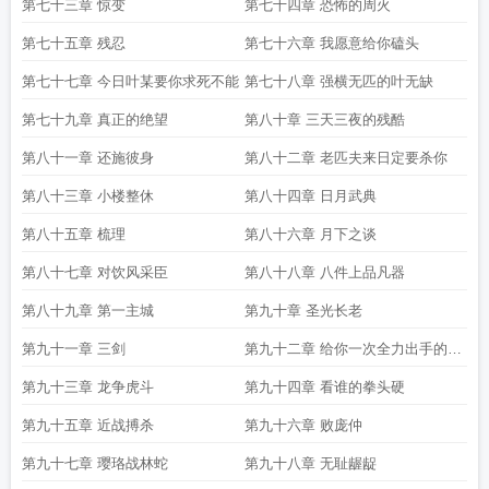
第七十三章 惊变
第七十四章 恐怖的周火
第七十五章 残忍
第七十六章 我愿意给你磕头
第七十七章 今日叶某要你求死不能
第七十八章 强横无匹的叶无缺
第七十九章 真正的绝望
第八十章 三天三夜的残酷
第八十一章 还施彼身
第八十二章 老匹夫来日定要杀你
第八十三章 小楼整休
第八十四章 日月武典
第八十五章 梳理
第八十六章 月下之谈
第八十七章 对饮风采臣
第八十八章 八件上品凡器
第八十九章 第一主城
第九十章 圣光长老
第九十一章 三剑
第九十二章 给你一次全力出手的机
会
第九十三章 龙争虎斗
第九十四章 看谁的拳头硬
第九十五章 近战搏杀
第九十六章 败庞仲
第九十七章 璎珞战林蛇
第九十八章 无耻龌龊