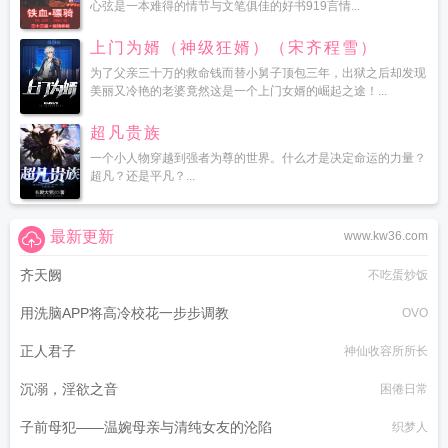
心弦是一本难得的情节与文笔俱佳的好书919言情...
上门为婿（神级狂婿）（宋齐程雪）
为了父亲三十万的救命钱而替小舅子顶包三年，出狱之后却发现
美丽又冷艳的老婆竟然这是一个上门女婿的崛起之途！...
超凡贵族
一个小人物穿越到强者为尊的世界。什么才是决定命运的力量？
超凡？还是平凡？...
最新更新
www.kw36.com
齐天阙
不吃蛋炒饭
用洗脑APP将高冷校花一步步调教
OVO
正人君子
神仙收容所所长
沉溺，淫欲之音
困倦日常
子前母犯——温婉母亲与清纯女友的沦陷
织梦人