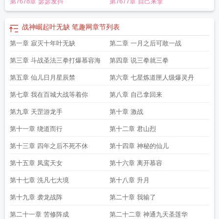
第7678章 瑟瑟发抖
第7677章 自己来拿
战神崛起叶无缺 笔趣网
章节列表
第一章 寂灭十年叶无缺
第二章 一月之后可敢一战
第三章 斗战圣法三拳打爆慕容海
第四章 说三拳就三拳
第五章 仙儿日月星辰禁
第六章 七星炼道匣人级爆灵丹
第七章 我在百城大战等着你
第八章 自己拿回来
第九章 天罡游龙手
第十章 激战
第十一章 绕道而行
第十二章 君山烈
第十三章 四年之后不死不休
第十四章 神秘的仙儿
第十五章 凤鸾天女
第十六章 离开慕容
第十七章 洗凡七大境
第十八章 升月
第十九章 袭龙战阵
第二十章 我输了
第二十一章 苦修阵成
第二十二章 神通九天圣莲华