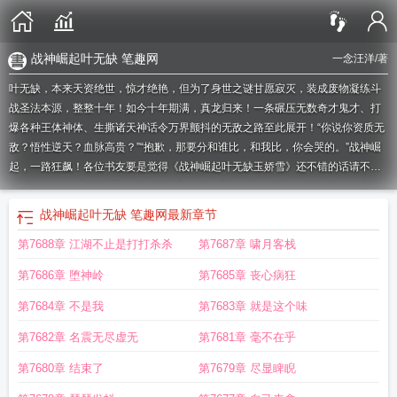
战神崛起叶无缺 笔趣网
一念汪洋
/著
叶无缺，本来天资绝世，惊才绝艳，但为了身世之谜甘愿寂灭，装成废物凝练斗
战圣法本源，整整十年！如今十年期满，真龙归来！一条碾压无数奇才鬼才、打
爆各种王体神体、生撕诸天神话令万界颤抖的无敌之路至此展开！“你说你资质无
敌？悟性逆天？血脉高贵？”“抱歉，那要分和谁比，和我比，你会哭的。”战神崛
起，一路狂飙！各位书友要是觉得《战神崛起叶无缺玉娇雪》还不错的话请不要
忘记向您QQ群和微博里的朋友推荐哦！
战神崛起叶无缺身世
叶无缺战神狂飙免
费最新章节
战神叶无缺笔趣阁
叶无缺战神狂飙免费最新章节4013
战神叶无
战神崛起叶无缺 笔趣网
最新章节
缺
战神崛起主角叶无缺完结篇
叶无缺战神狂飙百度百科
战神狂飙叶无缺玉娇雪
第7688章 江湖不止是打打杀杀
第7687章 啸月客栈
在一起的章节
战神狂飙叶无缺第几章与玉娇雪相见
叶无缺战神狂飙最新章节
战
神叶无缺2673章
战神崛起 叶无缺
战神崛起叶无缺 笔趣网
叶无缺战神狂飙免费
第7686章 堕神岭
第7685章 丧心病狂
笔趣阁
第7684章 不是我
第7683章 就是这个味
第7682章 名震无尽虚无
第7681章 毫不在乎
第7680章 结束了
第7679章 尽显睥睨