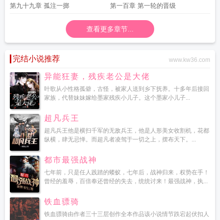
第九十九章 孤注一掷
第一百章 第一轮的晋级
查看更多章节...
完结小说推荐
www.kw36.com
异能狂妻，残疾老公是大佬
叶歌从小性格孤僻，古怪，被家人送到乡下抚养。十多年后接回
家族，代替妹妹嫁给墨家残疾小儿子。这个墨家小儿子...
超凡兵王
超凡兵王他是横扫千军的无敌兵王，他是人形美女收割机，花都
纵横，肆无忌惮。而超凡者凌驾于一切之上，摆布天下。...
都市最强战神
七年前，只是任人践踏的蝼蚁，七年后，战神归来，权势在手！
曾经的羞辱，百倍奉还曾经的失去，统统讨来！最强战神，执...
铁血骠骑
铁血骠骑由作者三十三层创作全本作品该小说情节跌宕起伏扣人