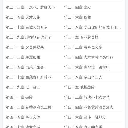
第二十三章 一念花开君临天下
第二十四章 出发
第二十五章 天才云集
第二十六章 魏雄
第二十七章 百城大战开启
第二十八章 交出你们的百城玉印可
好
第二十九章 现在轮到你们了
第三十章 百花聚灵蜂
第三十一章 火灵碧翠果
第三十二章 吞炎毒火蟒
第三十三章 寒潭服果
第三十四章 火木交替淬炼打熬
第三十五章 击杀元阳令
第三十六章 离尘境一路前行
第三十七章 白藕青叶红莲花
第三十八章 多出了三人
第三十九章 以一敌三
第四十章 地蝎战阵
第四十一章 破阵
第四十二章 解决小七彩封禁
第四十三章 花香洞府第二层
第四十四章 花舞霓裳清灵冷火
第四十五章 炼火入体
第四十六章 乱斗一触即发
第四十七章 袭龙之威
第四十八章 真正的高手