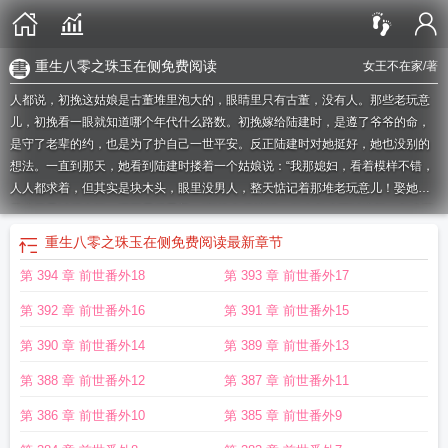
重生八零之珠玉在侧免费阅读
女王不在家
/著
人都说，初挽这姑娘是古董堆里泡大的，眼睛里只有古董，没有人。那些老玩意
儿，初挽看一眼就知道哪个年代什么路数。初挽嫁给陆建时，是遵了爷爷的命，
是守了老辈的约，也是为了护自己一世平安。反正陆建时对她挺好，她也没别的
想法。一直到那天，她看到陆建时搂着一个姑娘说：“我那媳妇，看着模样不错，
人人都求着，但其实是块木头，眼里没男人，整天惦记着那堆老玩意儿！娶她，
我这日子过得也闷，还不是得忍着！”初挽有些惊讶，做人怎么可以这样？怎么不
早说？睡了一觉，她重生了，重生到了十八岁。这一次，当着陆家老爷子的面，
重生八零之珠玉在侧免费阅读
最新章节
初挽拿起那泛黄的婚约，研读了三遍，最后指了指站在陆老太爷身后的人：“非要
第 394 章 前世番外18
第 393 章 前世番外17
嫁，那我选他吧。”她指着的男人，身姿笔挺，淡漠冷肃，不苟言笑，那是陆家这
一代最有前途的陆守俨，也是陆建时的亲叔叔。婚礼上，陆建时喝了很多酒，怔
第 392 章 前世番外16
第 391 章 前世番外15
怔地看着初挽，酸涩难当：“挽挽——”陆守俨疏淡的目光扫过侄子：“挽挽这个名
字，是你叫的吗？”1）大叔宠，男大八岁，上辈子男c女非，这辈子双c2）前期感
第 390 章 前世番外14
第 389 章 前世番外13
情线多，伴随古董捡漏、考古挖掘和鉴宝3）后期主事业，涉及宝藏沉船打捞、国
第 388 章 前世番外12
第 387 章 前世番外11
宝回流和中国瓷器崛起等4）原名《八零之改嫁前夫**》，因和谐原因改了……内
容标签：情有独钟甜文爽文年代文主角：初挽，陆守俨┃配角：文《七零之改嫁
第 386 章 前世番外10
第 385 章 前世番外9
前夫发蟹《八零之改嫁隔壁老王》《七零之走出大杂院》┃其它：大叔宠，古董