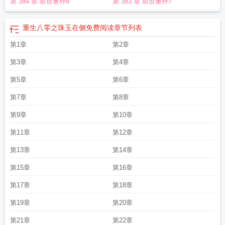
第 384 章 前世番外8
第 383 章 前世番外7
捡漏，考古一句话简介：大叔宠，捡漏古董，国宝回流立意：爱护文物，国宝回
流作品简评：初挽是琉璃厂大古董商初家唯一的后代，被寄予厚望，她要追查解
放前北平盗宝案中失踪亲人的下落，要寻找流失海外的国宝九龙杯，重生于八十
重生八零之珠玉在侧免费阅读
章节列表
年代的初挽，从潘家园捡漏开始，厚积薄发，趁着改革开放的东风，积极参与考
第1章
第2章
古挖掘，保护珍稀文物，以一己之力促进流失海外珍稀文物的回流，获得了事业
爱情的双丰收。本文八十年代古董行业发展，以女主角初挽为线索，围绕着几大
第3章
第4章
古董商之间的恩怨情仇，讲述了解放前琉璃厂发展风云，自己改革开放后古玩行
业发展，展现了女主人公保护国家珍惜文物的高尚情操。
第5章
第6章
八零之珠玉在侧笔趣阁
全文免费阅读
八零之珠玉在侧txt资源
八零之珠玉在侧女王不在家
八零之珠玉在
第7章
第8章
侧好看吗
八零之珠玉在侧笔趣阁
八零之珠玉在侧笔初挽
八零之珠玉在侧大结
局
八零之珠玉在侧txt
八零之珠玉在侧全文免费阅读笔趣阁
八零之珠玉在侧by女
第9章
第10章
王不在家
八零之珠玉在侧全文免费阅读
八零之珠玉在侧免费读
八零之珠玉在侧
第11章
第12章
男主是重生的吗
重生八零之珠玉在侧免费阅读
八零之珠玉在侧txt云
八零之珠玉
在侧讲了什么
八零之珠玉在侧格格党
八零之珠玉在侧笔好看吗
八零之珠玉在
第13章
第14章
侧|姣姣兮阑珊梦女王不在家军婚爽文捡漏
八零之珠玉在侧讲的什么
八零之珠玉
第15章
第16章
在侧书评
八零之珠玉在侧笔格格党
八零之珠玉在侧讲的啥
八零之珠玉在侧女王
不在家TXT八零电子书
八零之珠玉在侧女主的姑奶奶结局
八零之珠玉在侧笔趣
第17章
第18章
阁无广告
八零之珠玉在侧免费阅读笔趣阁
八零之珠玉在侧女王不在家百度
重生
八零之珠玉在侧
八零之珠玉在侧女王不在家大结局
八零之珠玉在侧txt百度
八零
第19章
第20章
之珠玉在侧免费
八零之珠玉在侧男主也重生吗
八零之珠玉在侧TXT
八零之珠玉
第21章
第22章
在侧血拼迪拉姆
八零之珠玉在侧男主
八零之珠玉在侧讲的什么故事
八零之珠玉