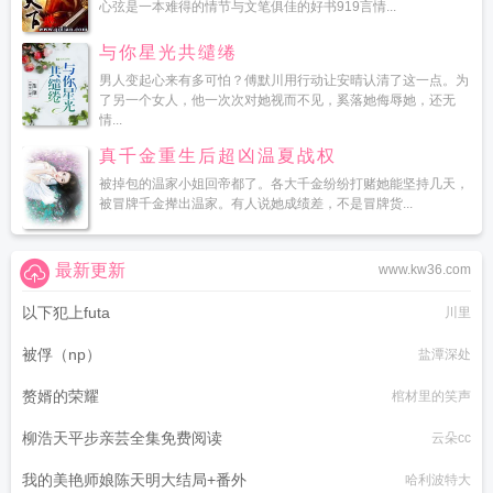
心弦是一本难得的情节与文笔俱佳的好书919言情...
与你星光共缱绻
男人变起心来有多可怕？傅默川用行动让安晴认清了这一点。为
了另一个女人，他一次次对她视而不见，奚落她侮辱她，还无
情...
真千金重生后超凶温夏战权
被掉包的温家小姐回帝都了。各大千金纷纷打赌她能坚持几天，
被冒牌千金撵出温家。有人说她成绩差，不是冒牌货...
最新更新
www.kw36.com
以下犯上futa
川里
被俘（np）
盐潭深处
赘婿的荣耀
棺材里的笑声
柳浩天平步亲芸全集免费阅读
云朵cc
我的美艳师娘陈天明大结局+番外
哈利波特大