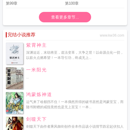
第99章
第100章
查看更多章节...
完结小说推荐
www.kw36.com
紫霄神主
深渊迫近，末劫将至，道法变革，大争之世！以命源点化一切，
以薪火点燃希望！一本导引功，终成无上...
一米阳光
...
鸿蒙炼神道
运气来了啥都挡不住！一本偶然所得的破书居然是鸿蒙至宝，而
随书附赠的戒指竟然也是无上至宝！一本...
剑噬天下
剑噬天下由作者乘风御剑创作全本作品该小说情节跌宕起伏扣人