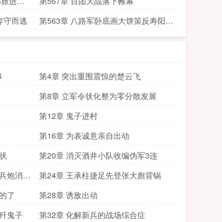
6旅进入
第567章 百团大战落下帷幕
弃守而逃
第563章 八路军卧底画大饼策反寿阳保
安团
事
第4章 突出重围震惊的楚云飞
第8章 立军令状化整为零分散发展
第12章 鬼子进村
第16章 为表诚意亲自出动
状
第20章 消灭酒井小队收编伪军3连
步兵炮消炎
第24章 王承柱捷足先登张大彪背锅
我的了
第28章 诱敌出动
全歼鬼子
第32章 化解新兵的战场综合症