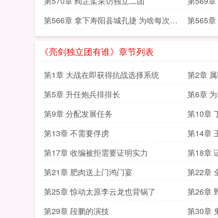
第570章 阎芷柔采访独立二团
第569
王承柱
第566章 拿下寿阳县城孔捷 为啥每次受
第565
伤的都是我
我们这
《亮剑独立团有谁》章节列表
第1章 大战在即获得抗战选择系统
第2章 
第5章 升任炮兵排排长
第6章 
第9章 分配发展任务
第10章
第13章 不需要俘虏
第14章
路正式
第17章 收编被拒需要证明实力
第18章
第21章 肥肉送上门鸿门宴
第22章
第25章 惊动太原李云龙也背锅了
第26章
第29章 段鹏的演技
第30章