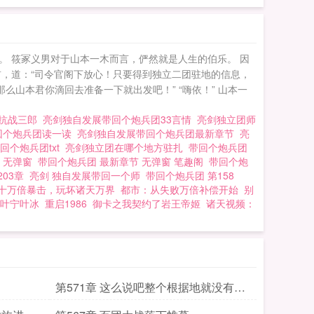
 筱冢义男对于山本一木而言，俨然就是人生的伯乐。 因
，道：“司令官阁下放心！只要得到独立二团驻地的信息，
么山本君你滴回去准备一下就出发吧！” “嗨依！” 山本一
者抗战三郎
亮剑独自发展带回个炮兵团33言情
亮剑独立团师
回个炮兵团读一读
亮剑独自发展带回个炮兵团最新章节
亮
回个炮兵团txt
亮剑独立团在哪个地方驻扎
带回个炮兵团
节 无弹窗
带回个炮兵团 最新章节 无弹窗 笔趣阁
带回个炮
203章
亮剑 独自发展带回一个师
带回个炮兵团 第158
十万倍暴击，玩坏诸天万界
都市：从失败万倍补偿开始
别
叶宁叶冰
重启1986
御卡之我契约了岩王帝姬
诸天视频：
第571章 这么说吧整个根据地就没有哪
里比独立二团驻地更安全了