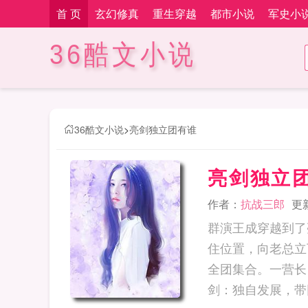
首 页
玄幻修真
重生穿越
都市小说
军史小
36酷文小说
36酷文小说
>
亮剑独立团有谁
亮剑独立
作者：
抗战三郎
更新
群演王成穿越到了
住位置，向老总立
全团集合。一营长：
剑：独自发展，带