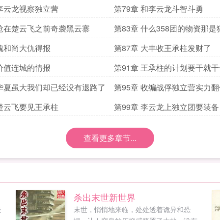
 李云龙视察独立营
第79章 和李云龙斗智斗勇
 抢在楚云飞之前奇袭黑云寨
第83章 什么358团的物资那
战利品
 魏和尚大仇得报
第87章 大丰收王承柱发财了
 价值连城的情报
第91章 王承柱的计划要干就
 华夏虽大我们却已经没有退路了
第95章 收编战俘独立营实力翻
 楚云飞要见王承柱
第99章 李云龙上独立团要装备
查看更多章节...
杀出末世新世界
走
末世，悄悄地来临，处处透着诡异和恐