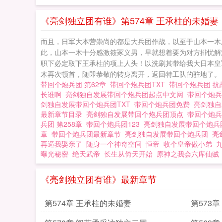
《亮剑独立团有谁》第574章 王承柱的未婚妻
而且，日军大本营崇尚的都是大兵团作战，以至于山本一木
此，山本一木十分感激筱冢义男，早就想着要为对方排忧解
职下必定取下王承柱的项上人头！以洗刷其带给我大日本皇军的
木再次顿首，随即恭敬的转身离开，返回特工队的驻地了。 随
带回个炮兵团 第62章
带回个炮兵团TXT
带回个炮兵团 
长谁啊
亮剑独自发展带回个炮兵团起点中文网
带回个炮
剑独自发展带回个炮兵团TXT
带回个炮兵团免费
亮剑独
最新章节目录
亮剑独自发展带回个炮兵团顶点
带回个炮兵
兵团 第258章
带回个炮兵团123
亮剑独自发展带回个炮
章
带回个炮兵团最新章节
亮剑独自发展带回个炮兵团
亮
再逼我娶亲了
随身一个神奇空间
恒帝
收个皇帝做小弟
曝光秘密
绝天武帝
长生从倚天开始
原神之我会六库仙贼
《亮剑独立团有谁》最新章节
第574章 王承柱的未婚妻
第573