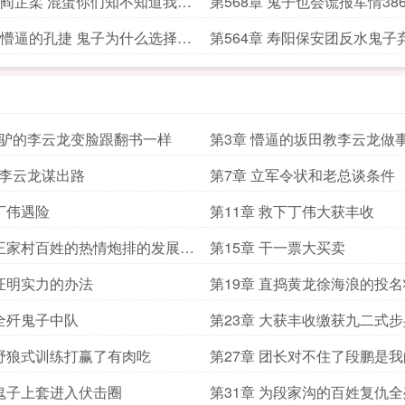
章 阎芷柔 混蛋你们知不知道我是
第568章 鬼子也会谎报军情38
的未婚妻竟然赶劫持我
休养生息阶段
章 懵逼的孔捷 鬼子为什么选择从
第564章 寿阳保安团反水鬼子
个方向突围新二团好欺负
属驴的李云龙变脸跟翻书一样
第3章 懵逼的坂田教李云龙做
为李云龙谋出路
第7章 立军令状和老总谈条件
 丁伟遇险
第11章 救下丁伟大获丰收
 王家村百姓的热情炮排的发展之
第15章 干一票大买卖
开始
 证明实力的办法
第19章 直捣黄龙徐海浪的投名
 全歼鬼子中队
第23章 大获丰收缴获九二式
药
 野狼式训练打赢了有肉吃
第27章 团长对不住了段鹏是
 鬼子上套进入伏击圈
第31章 为段家沟的百姓复仇