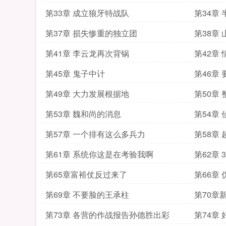
第33章 成立狼牙特战队
第34章
第37章 损失惨重的独立团
第38章
第41章 李云龙再次背锅
第42章
第45章 鬼子中计
第46章
第49章 大力发展根据地
第50章
第53章 魏和尚的消息
第54章
第57章 一个排有这么多兵力
第58章
第61章 系统你这是在考验我啊
第62章
第65章富裕仗反过来了
第66章
第69章 不要脸的王承柱
第70章
第73章 各营的作战报告孙德胜出彩
第74章