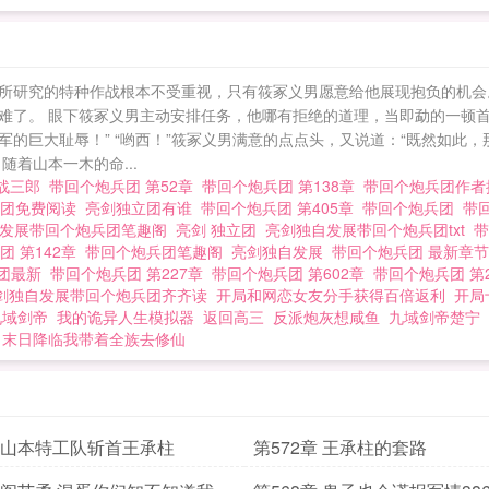
所研究的特种作战根本不受重视，只有筱冢义男愿意给他展现抱负的机会。
难了。 眼下筱冢义男主动安排任务，他哪有拒绝的道理，当即勐的一顿首
巨大耻辱！” “哟西！”筱冢义男满意的点点头，又说道：“既然如此，那
着山本一木的命...
抗战三郎
带回个炮兵团 第52章
带回个炮兵团 第138章
带回个炮兵团作
兵团免费阅读
亮剑独立团有谁
带回个炮兵团 第405章
带回个炮兵团
带
自发展带回个炮兵团笔趣阁
亮剑 独立团
亮剑独自发展带回个炮兵团txt
带
团 第142章
带回个炮兵团笔趣阁
亮剑独自发展
带回个炮兵团 最新章
兵团最新
带回个炮兵团 第227章
带回个炮兵团 第602章
带回个炮兵团 第
剑独自发展带回个炮兵团齐齐读
开局和网恋女友分手获得百倍返利
开局
九域剑帝
我的诡异人生模拟器
返回高三
反派炮灰想咸鱼
九域剑帝楚宁
末日降临我带着全族去修仙
章 山本特工队斩首王承柱
第572章 王承柱的套路