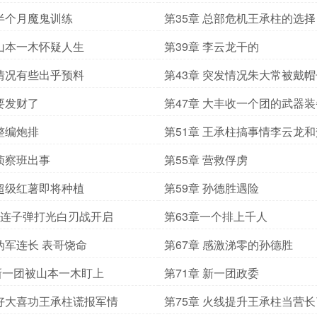
 半个月魔鬼训练
第35章 总部危机王承柱的选择
 山本一木怀疑人生
第39章 李云龙干的
 情况有些出乎预料
第43章 突发情况朱大常被戴帽
 要发财了
第47章 大丰收一个团的武器装
 整编炮排
第51章 王承柱搞事情李云龙
锅
 侦察班出事
第55章 营救俘虏
 超级红薯即将种植
第59章 孙德胜遇险
 3连子弹打光白刃战开启
第63章一个排上千人
 伪军连长 表哥饶命
第67章 感激涕零的孙德胜
新一团被山本一木盯上
第71章 新一团政委
 好大喜功王承柱谎报军情
第75章 火线提升王承柱当营长