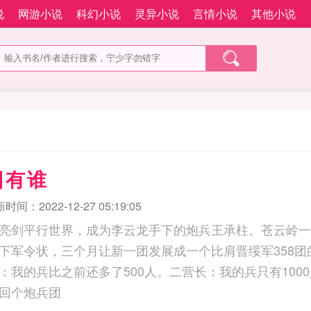
说
网游小说
科幻小说
灵异小说
言情小说
其他小说
团有谁
时间：2022-12-27 05:19:05
亮剑平行世界，成为李云龙手下的炮兵王承柱。苍云岭一
下军令状，三个月让新一团发展成一个比肩晋绥军358团
我的兵比之前还多了500人。二营长：我的兵只有1000
回个炮兵团