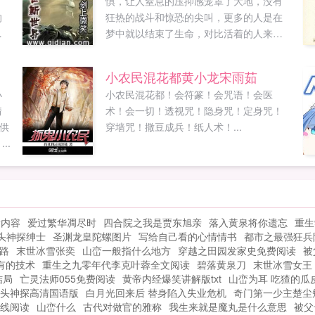
。
惧，让人窒息的压抑感笼罩了大地，没有
的
狂热的战斗和惊恐的尖叫，更多的人是在
梦中就以结束了生命，对比活着的人来
往
说，这已经是一种幸福，是一种安乐了。
吴任刑，一个普通的不能在普通的失意人
小农民混花都黄小龙宋雨茹
群中的一份子，每天用酒精麻痹着自己，
小
小农民混花都！会符篆！会咒语！会医
当他再次从吧台上清醒的时候才发现，世
情
术！会一切！透视咒！隐身咒！定身咒！
界变了，不再是他认识的那个世界，世间
供
穿墙咒！撒豆成兵！纸人术！...
一切的秩序法律似乎在一夜间就崩溃了，
..
正义与邪恶也将从新去定义。而吴任刑则
凭借着在古董店融合的一台ps游戏机改写
了自己的命运，在现实世界里与各种变异
怪物搏斗，在另一个世界里拼杀，穿梭现
实与虚拟的世界，一步步的谱写着自己的
新内容
爱过繁华凋尽时
四合院之我是贾东旭亲
落入黄泉将你遗忘
重生
人生，改变着自己的命运，甚至是，创造
头神探绅士
圣渊龙皇陀螺图片
写给自己看的心情情书
都市之最强狂兵陈
自己的世界！...
路
末世冰雪张奕
山峦一般指什么地方
穿越之田园发家史免费阅读
被
有的技术
重生之九零年代李克叶蓉全文阅读
碧落黄泉刀
末世冰雪女王
结局
亡灵法师055免费阅读
黄帝内经爆笑讲解版txt
山峦为耳 吃猹的瓜
头神探高清国语版
白月光回来后 替身陷入失业危机
奇门第一少主楚尘
线阅读
山峦什么
古代对做官的雅称
我生来就是魔丸是什么意思
被父