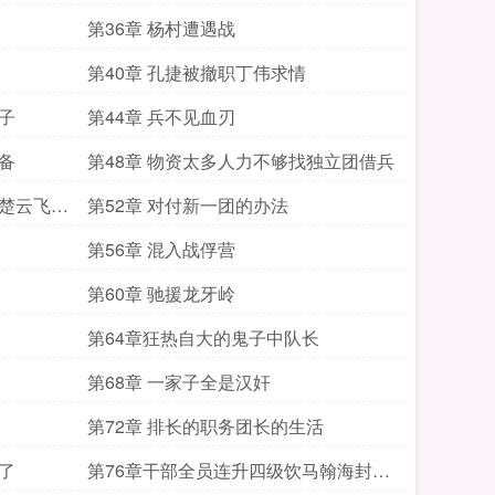
第36章 杨村遭遇战
第40章 孔捷被撤职丁伟求情
子
第44章 兵不见血刃
备
第48章 物资太多人力不够找独立团借兵
和楚云飞背
第52章 对付新一团的办法
第56章 混入战俘营
第60章 驰援龙牙岭
第64章狂热自大的鬼子中队长
第68章 一家子全是汉奸
第72章 排长的职务团长的生活
了
第76章干部全员连升四级饮马翰海封狼