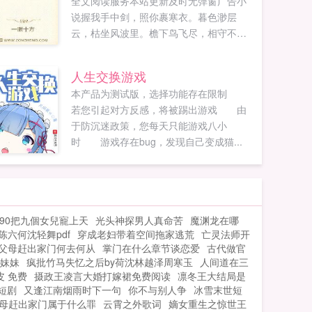
全文阅读服务本站更新及时无弹窗广告小
说握我手中剑，照你裹寒衣。暮色渺层
云，枯坐风波里。檐下鸟飞尽，相守不相
离。红尘多渺渺，楼高影戚戚。对月杯莫
停，醉卧天与地。...
人生交换游戏
本产品为测试版，选择功能存在限制
若您引起对方反感，将被踢出游戏 由
于防沉迷政策，您每天只能游戏八小
时 游戏存在bug，发现自己变成猫...
90把九個女兒寵上天
光头神探男人真命苦
魔渊龙在哪
六何沈轻舞pdf
穿成老妇带着空间拖家逃荒
亡灵法师开
父母赶出家门何去何从
掌门在什么章节谈恋爱
古代做官
 妹妹
疯批竹马失忆之后by荷沈林越泽周寒玉
人间道在三
皮 免费
摄政王凌言大婚打嫁裙免费阅读
凛冬王大结局是
短剧
又逢江南烟雨时下一句
你不与别人争
冰雪末世短
母赶出家门属于什么罪
云霄之外歌词
嫡女重生之惊世王