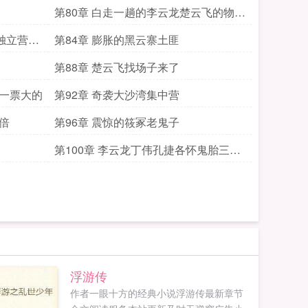
居胥的诱惑
第80章 白走一趟的李云龙楚云飞的物资
被抢
是独立营的
第84章 膨胀的黑云寨土匪
第88章 楚云飞找场子来了
干一票大的
第92章 奇袭大沙湾集中营
倍
第96章 震惊的筱冢老鬼子
第100章 李云龙丁伟孔捷各怀鬼胎三更
求月票
浮游传
作者一眼十方的经典小说浮游传最新章节