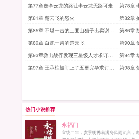
第77章走李云龙的路让李云龙无路可走
第78章
第81章 楚云飞的怒火
第82章
第85章 不堪一击的土匪山猫子出卖谢宝
第86章
庆
第89章 白跑一趟的楚云飞
第90章
第93章救出战俘发现三星级人才求订阅
第94章
求月票
第97章 王承柱被盯上了五更完毕求订阅
第98章
求月票
热门小说推荐
永福门
宣统二年，虞景明携着满身风雨流言，