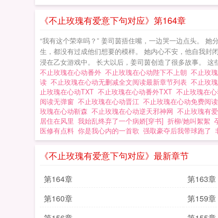
《不止玫瑰有爱意下句对应》第164章
“我有这个荣幸吗？” 姜司茵捂住嘴，一边哭一边点头。 她分
生，都没有过成他们想要的模样。 她内心不安，他自我封闭
浸在乙女游戏中。 长大以后，姜司茵创造了很多故事。 这
不止玫瑰在心动番外
不止玫瑰在心动陛下不上朝
不止玫
读
不止玫瑰在心动无删减全文阅读最新章节列表
不止玫
止玫瑰在心动TXT
不止玫瑰在心动番外TXT
不止玫瑰在
阅读无弹窗
不止玫瑰在心动晋江
不止玫瑰在心动免费阅
玫瑰在心动靳森
不止玫瑰在心动逆天邪神网
不止玫瑰有
居住在风里
我始乱终弃了一个病娇[穿书]
折柳/她叫絮絮
医修有点料
你是我心内的一首歌
强取豪夺后我带球跑了
《不止玫瑰有爱意下句对应》最新章节
第164章
第163章
第160章
第159章
第156章
第155章