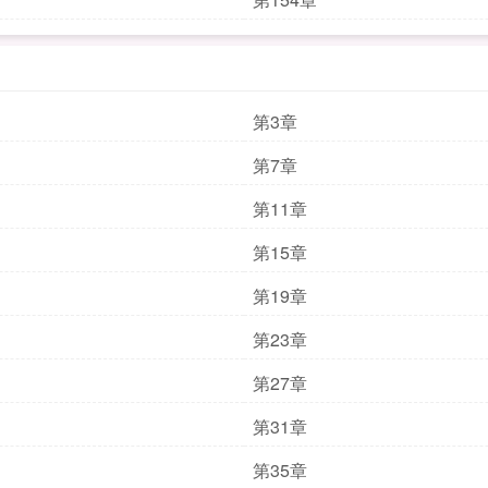
第3章
第7章
第11章
第15章
第19章
第23章
第27章
第31章
第35章