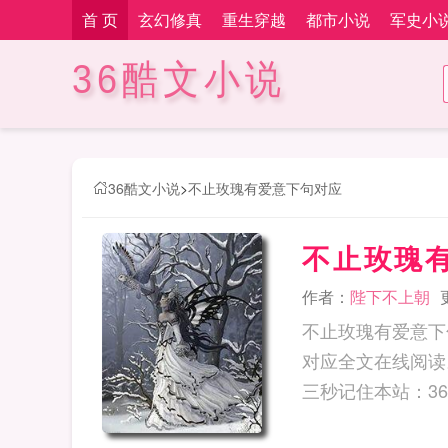
首 页
玄幻修真
重生穿越
都市小说
军史小
36酷文小说
36酷文小说
>
不止玫瑰有爱意下句对应
不止玫瑰
作者：
陛下不上朝
不止玫瑰有爱意下
对应全文在线阅读