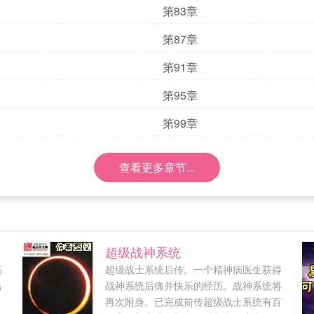
第83章
第87章
第91章
第95章
第99章
查看更多章节...
超级战神系统
高
超级战士系统后传。一个精神病医生获得
出
战神系统后痛并快乐的经历。战神系统将
再次附身。已完成前传超级战士系统有百