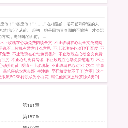
！” “答应他！” “……” 在相遇前，姜司茵和靳森的人
忽然想起了从前。 起初，她是因为青春期的不愉快，才会沉
式，走到她的面前。 ...
不止玫瑰在心动免费阅读全文
不止玫瑰在心动全文免费阅
子说不止玫瑰有爱意什么意思
不止玫瑰在心动TXT 百度
不
XT免费
不止玫瑰在心动免费番外
不止玫瑰在心动全文免费
动百度
不止心动免费阅读
不止玫瑰在心动免费笔趣阁
不止
心动姜司茵
爱情不止玫瑰花
不止玫瑰在心动txt
求仁
往事
了
霸总穿成农家夫郎
牛津腔
早死娇妻她不干了[六零]
这个
无限流BOSS转职成为小白花
霸总他原来是绿茶[女A男O]
第161章
第157章
第153章