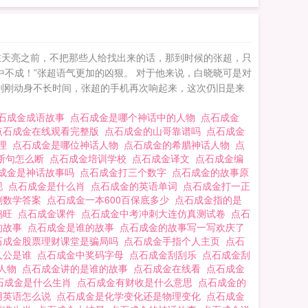
在天亮之前，不把那些人给找出来的话，那到时候的张超，只
不成！”张超语气更加的凶狠。 对于他来说，白晓晓可是对
刚刚动身不长时间，张超的手机再次响起来，这次仍旧是来
石成金成语故事
点石成金是哪个神话中的人物
点石成金
点石成金在线观看完整版
点石成金的山哥靠谱吗
点石成金
原理
点石成金是哪位神话人物
点石成金的希腊神话人物
点
断句怎么断
点石成金培训学校
点石成金译文
点石成金编
成金是神话故事吗
点石成金打三个数字
点石成金的故事原
现
点石成金是什么肖
点石成金的英语单词
点石成金打一正
刺数学答案
点石成金一本600百保底多少
点石成金指的是
鸡旺
点石成金课件
点石成金中考冲刺大连仿真测试卷
点石
的故事
点石成金是谁的故事
点石成金的故事写一写欢庆了
石成金股票理财课堂是骗局吗
点石成金手指个人主页
点石
人公是谁
点石成金中奖码字母
点石成金刮刮乐
点石成金刮
事人物
点石成金讲的是谁的故事
点石成金在线看
点石成金
石成金是什么生肖
点石成金有财收是什么意思
点石成金的
用英语怎么说
点石成金是化学变化还是物理变化
点石成金