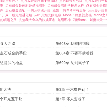
刮刮乐有技巧
点石成金刮刮乐中奖编码
点石成金红包版
点石成金打一
概率
点石成金是体彩还是福彩呢
点石成金培训学校怎么样
点石成金是
课件
点石成金遗址
一切从棋魂开始
逃婚！妈咪马甲有点多
从火影开始
：开局一艘无限进化船
从01开始无限氪命
Moba：膨胀就变强
Moba
的崛起之路
洪荒我大金乌为妖族正名
九阳邪神
闪婚boss：娇妻大吃
章 寻人之路
第608章 我奉陪到底
章 点石成金的手段
第604章 不要再瞒着我
章 这是我的地盘
第600章 见到疯子了
变化太快
第3章 手术费挣到了
一个耳光五千块
第7章 坏人变老了