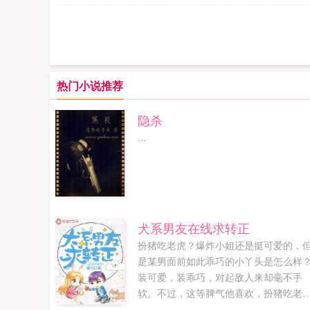
热门小说推荐
隐杀
...
犬系男友在线求转正
扮猪吃老虎？爆炸小姐还是挺可爱的，
是某男面前如此乖巧的小丫头是怎么样
装可爱，装乖巧，对起敌人来却毫不手
软。不过，这等脾气他喜欢，扮猪吃老
没关系，有的是底气。t总是忍不住对她