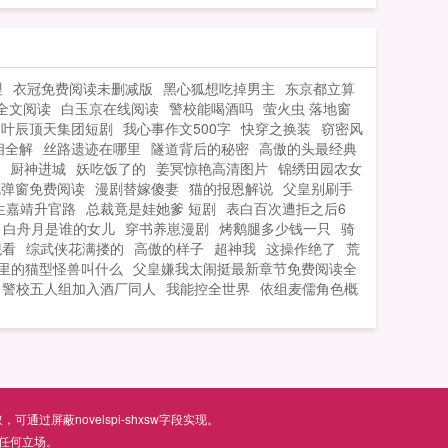
棘，一览众山小！本人已完本作品抗战之
血色残阳，近三百万字，人品保障！大家
放心收藏！...
哩
衣冠免费阅读未删减版
黑心狐想吃掉男主
东京都立算
全文阅读
白玉京在线阅读
警校能喝酒吗
萤火虫 落地窗
叶辰顶天集团短剧
我心事作文500字
快穿之换装
窃密风
相全解
丝路遗迹在哪里
隧道背后的秘密
高傲的头最经典
厨神进城
妖吃饭了的
姜冥惊艳高清图片
锦绣田园农女
无弹窗免费阅读
漫剧替嫁傻妻
猫的报恩解说
父皇别刷手
生嘉靖升官路
总裁竟是娃她爹 短剧
表白百次遭拒之后6
白舟月是谁的女儿
穿书养崽漫剧
烤鹅腿多少钱一只
骑
观看
综武侠花满搂的
高傲的样子
超神我
这操作绝了
荒
里的猫型怪兽叫什么
父皇嫌我太闹挺最新章节免费阅读全
警校五人组加入酒厂同人
我能控全世界
依组麦儒角色概
屏蔽novelspi-shxsw字段实现。
任何立场。