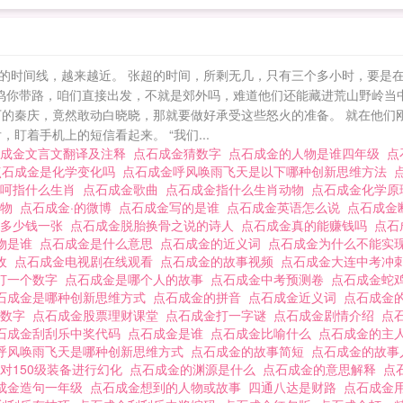
的时间线，越来越近。 张超的时间，所剩无几，只有三个多小时，要是
一鸣你带路，咱们直接出发，不就是郊外吗，难道他们还能藏进荒山野岭当中
下的秦庆，竟然敢动白晓晓，那就要做好承受这些怒火的准备。 就在他们
盯着手机上的短信看起来。 “我们...
石成金文言文翻译及注释
点石成金猜数字
点石成金的人物是谁四年级
点
点石成金是化学变化吗
点石成金呼风唤雨飞天是以下哪种创新思维方法
呵呵指什么生肖
点石成金歌曲
点石成金指什么生肖动物
点石成金化学
人物
点石成金·的微博
点石成金写的是谁
点石成金英语怎么说
点石成金
票多少钱一张
点石成金脱胎换骨之说的诗人
点石成金真的能赚钱吗
点石
物是谁
点石成金是什么意思
点石成金的近义词
点石成金为什么不能实
财收
点石成金电视剧在线观看
点石成金的故事视频
点石成金大连中考冲
打一个数字
点石成金是哪个人的故事
点石成金中考预测卷
点石成金蛇
石成金是哪种创新思维方式
点石成金的拼音
点石成金近义词
点石成金
么数字
点石成金股票理财课堂
点石成金打一字谜
点石成金剧情介绍
点
石成金刮刮乐中奖代码
点石成金是谁
点石成金比喻什么
点石成金的主
呼风唤雨飞天是哪种创新思维方式
点石成金的故事简短
点石成金的故
对150级装备进行幻化
点石成金的渊源是什么
点石成金的意思解释
点
成金造句一年级
点石成金想到的人物或故事
四通八达是财路
点石成金