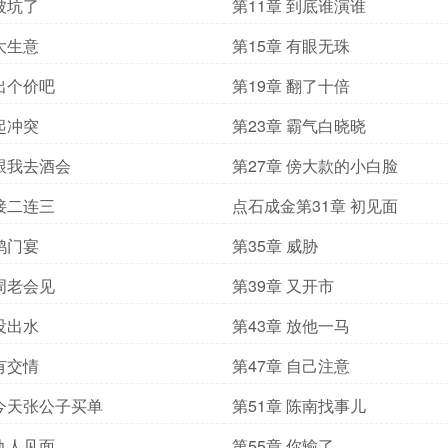
 被坑了
第11章 到底谁演谁
 大生意
第15章 有眼无珠
 出个价吧
第19章 翻了十倍
 起冲突
第23章 霸气白晓晓
 跟我去酒会
第27章 傍大款的小白脸
 接二连三
点石成金第31章 初见面
 鸿门宴
第35章 威胁
 周老会见
第39章 又开市
 没出水
第43章 放他一马
 有交情
第47章 自己注意
 今天张公子买单
第51章 陈南找事儿
 仇人见面
第55章 你输了