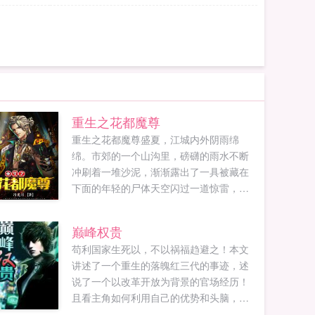
重生之花都魔尊
重生之花都魔尊盛夏，江城内外阴雨绵
绵。市郊的一个山沟里，磅礴的雨水不断
冲刷着一堆沙泥，渐渐露出了一具被藏在
下面的年轻的尸体天空闪过一道惊雷，一
股紫色的闪电从天而降，生生的劈在了这
具尸体上面。这道闪电直透地下，不断在
巅峰权贵
山间爆闪出一连串的恐怖电光，连通了九
苟利国家生死以，不以祸福趋避之！本文
幽冥域，引来了地府的冥雷降世...
讲述了一个重生的落魄红三代的事迹，述
说了一个以改革开放为背景的官场经历！
且看主角如何利用自己的优势和头脑，在
如履薄冰的官场商场道路上一路披荆斩