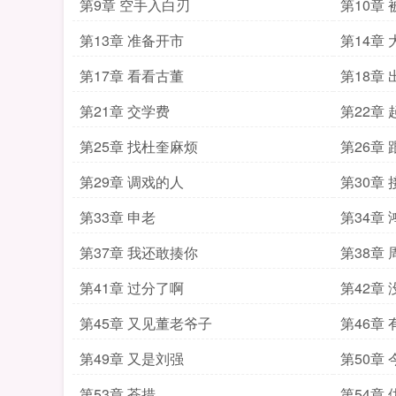
第9章 空手入白刃
第10章
第13章 准备开市
第14章
第17章 看看古董
第18章
第21章 交学费
第22章
第25章 找杜奎麻烦
第26章
第29章 调戏的人
第30章
第33章 申老
第34章
第37章 我还敢揍你
第38章
第41章 过分了啊
第42章
第45章 又见董老爷子
第46章
第49章 又是刘强
第50章
第53章 苍措
第54章