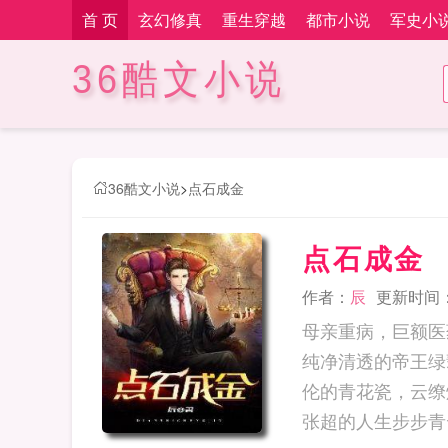
首 页
玄幻修真
重生穿越
都市小说
军史小
36酷文小说
36酷文小说
>
点石成金
点石成金
作者：
辰
更新时间：20
母亲重病，巨额医
纯净清透的帝王绿
伦的青花瓷，云缭