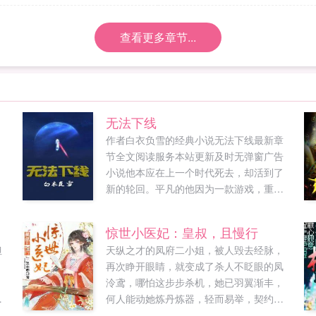
查看更多章节...
无法下线
作者白衣负雪的经典小说无法下线最新章
节全文阅读服务本站更新及时无弹窗广告
小说他本应在上一个时代死去，却活到了
新的轮回。平凡的他因为一款游戏，重新
走上了父辈的路，也肩负起曾经无法想象
的巨大责任。这条九死一生的路，他能否
惊世小医妃：皇叔，且慢行
走到尽头？...
但
天纵之才的凤府二小姐，被人毁去经脉，
？
再次睁开眼睛，就变成了杀人不眨眼的凤
泠鸢，哪怕这步步杀机，她已羽翼渐丰，
虎
何人能动她炼丹炼器，轻而易举，契约召
心
唤，手到擒来，她倒要看看，这天地，还