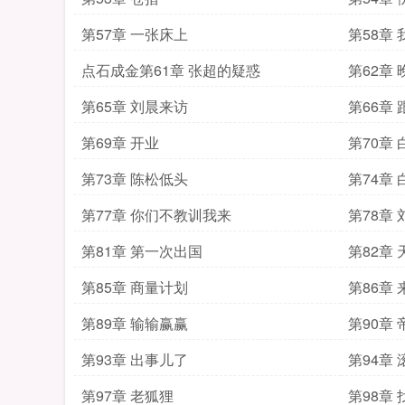
第57章 一张床上
第58章
点石成金第61章 张超的疑惑
第62章
第65章 刘晨来访
第66章
第69章 开业
第70章
第73章 陈松低头
第74章
第77章 你们不教训我来
第78章
第81章 第一次出国
第82章
第85章 商量计划
第86章
第89章 输输赢赢
第90章
第93章 出事儿了
第94章
第97章 老狐狸
第98章