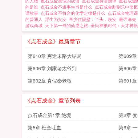
的人物
点石成金类似的成语
点石成金英语翻译
点石成金
的是谁
点石成金不难事生肖是什么
点石成金刮刮乐中奖
话故事
点石成金不符合的化学定律是什么
点石成金物理
的普通人
浮生为安安
帝少住隔壁：丫头，晚安
最强渔夫
游戏商城
天下第一剑的仙逆之旅
全民神祇时代：天才神祇
《点石成金》最新章节
第610章 穷途末路大结局
第609
第606章 刘家老太爷到
第605
第602章 真假秦老板
第601
《点石成金》章节列表
点石成金第1章 绝境
第2章 
第5章 杜奎吐血
第6章 