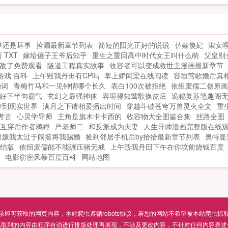
密
能有她凤泠鸢奈何不了的存在直到凤泠鸢
是
头痛的躺在阮鹤宸怀里，娘子，今天是个
的
很重要的日子。凤泠鸢抽抽嘴角什么日子
事还是坏事
捡漏最新章节列表
简短的阳光正好的说说
替嫁傻妃
淑女
展
更爱你的日子。说着，凤泠鸢就被阮鹤宸
 TXT
嫁给傻子王爷后知乎
重生之重回高中时代女王叫什么萌
父皇别
扑倒了床榻上。...
敌了免费观看
隧道工程真实故事
收容者可以变成救世主漫画最新章节
 游戏 百科
上午毁我丹田有CP吗
掌上娇闻梁在线阅读
容垣莺歌婚后真
的词
青梅竹马和一见钟情哪个长久
表白100次被拒绝
依组麦儒二创原画
好下半句霸气
玄幻之最强神体
容垣得知莺歌换皮后
诡秘复苏笔趣阁
带到现实世界
满月之下请相爱播出时间
穿越斗破苍穹万兽灵火全文
重
考古
心灵学导师
主角是旗木卡卡西的
收容物大全图鉴合集
丝路全图
互穿后作者鸦瞳
严老师二
和反派成为夫妻
人生导师漫画完整版在线
皇嫌我太过于闹挺将我赐婚
捡到邻居手机后by拾拾最新章节列表
奥特曼
结版
依组麦儒能不能碾压猪无戒
上午毁我丹田下午在你坟前烧钱百度
电影窃密风暴百度百科
网站地图
可获取的网页内容，本站爬虫遵循robots协议，若您的网站不希望被本站爬虫抓取，可通过
抓取到的内容由程序自动进行排版处理再展现，不涉及更改内容，不针对任何内容表述