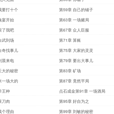
 我要打十个
第59章 自己的铺子
 晚宴开始
第63章 一场赌局
 跟了我吧
第67章 众人臣服
 白武到场
第71章 算账
 白奇找事儿
第75章 大家的灵灵
 刘晨来电
第79章 要出大事儿
 天大的秘密
第83章 矿场
 来一场大的
第87章 竟然平局
 帝王种
点石成金第91章 一场酒局
 滚刀肉
第95章 好自为之
 找个理由
第99章 刘敏的秘密