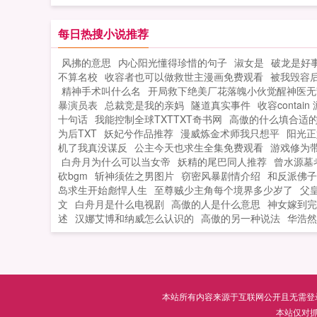
软，重话也舍不得说。可是她身上的秘
好像越来越多，他越来越看不透了。他
每日热搜小说推荐
她的忠犬，她是他的心头肉。只是两人
风拂的意思
内心阳光懂得珍惜的句子
淑女是
破龙是好
牵绊是否能够如他所想的那样长久呢？
不算名校
收容者也可以做救世主漫画免费观看
被我毁容后
开收起...
精神手术叫什么名
开局救下绝美厂花落魄小伙觉醒神医无
暴演员表
总裁竞是我的亲妈
隧道真实事件
收容contain
十句话
我能控制全球TXTTXT奇书网
高傲的什么填合适
为后TXT
妖妃兮作品推荐
漫威炼金术师我只想平
阳光正
机了我真没谋反
公主今天也求生全集免费观看
游戏修为
白舟月为什么可以当女帝
妖精的尾巴同人推荐
曾水源墓
砍bgm
斩神须佐之男图片
窃密风暴剧情介绍
和反派佛子
岛求生开始彪悍人生
至尊贼少主角每个境界多少岁了
父
文
白舟月是什么电视剧
高傲的人是什么意思
神女嫁到完
述
汉娜艾博和纳威怎么认识的
高傲的另一种说法
华浩然
本站所有内容来源于互联网公开且无需登录即
本站仅对