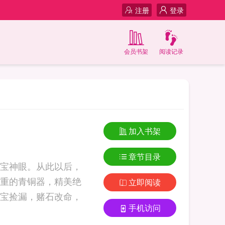
注册
登录
会员书架
阅读记录
加入书架
章节目录
宝神眼。从此以后，
重的青铜器，精美绝
立即阅读
宝捡漏，赌石改命，
手机访问