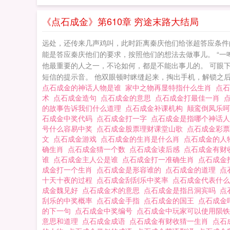
《点石成金》第610章 穷途末路大结局
远处，还传来几声鸡叫，此时距离秦庆他们给张超答应条件
能是答应秦庆他们的要求，按照他们的想法去做事儿。 “
他最重要的人之一，不论如何，都是不能出事儿的。 可眼
短信的提示音。 他双眼顿时眯缝起来，掏出手机，解锁之后，
点石成金的神话人物是谁
家中之物再显特指什么生肖
点
术
点石成金造句
点石成金的意思
点石成金打最佳一肖
的故事告诉我们什么道理
点石成金补课机构
颠鸾倒凤乐
石成金中奖代码
点石成金打一字
点石成金是指哪个神话
号什么容易中奖
点石成金股票理财课堂山歌
点石成金彩
文
点石成金游戏
点石成金的生肖是什么肖
点石成金的人
确生肖
点石成金猜一个数
点石成金读后感
点石成金有
谁
点石成金主人公是谁
点石成金打一准确生肖
点石成金
成金打一个生肖
点石成金是形容谁的
点石成金的道理
点
十天十夜的过程
点石成金刮刮乐中奖率
点石成金代表什
成金魏见好
点石成金术的意思
点石成金是指吕洞宾吗
点
刮乐的中奖概率
点石成金手指
点石成金的国王
点石成金
的下一句
点石成金中奖编号
点石成金中玩家可以使用陨铁
意思和道理
点石成金成语
点石成金有财收猜一生肖
点石