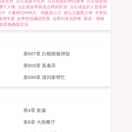
精准生肖
点石成金大结局
点石成金的神话故事
点石成金说
指哪个人物
点石成金和画龙点睛的区别
点石成金的人是谁神
抽卡
大秦神话特种兵：情敌易小川
体坛之极限之神
开外挂
之最强学霸
妖孽把缇娜还给我
仙尊归来当奶爸
西游：神级
一惊苏晚晚陆言深
第607章 白晓晓被绑架
第603章 真秦庆
第599章 请刘家帮忙
第4章 捡漏
第8章 大闹餐厅