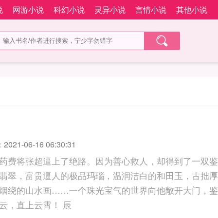
说
网游小说
科幻小说
灵异小说
言情小说
其他小说
21-06-16 06:30:31
药费将张超逼上了绝路。因为善心救人，却得到了一双鉴
翡翠，富贵逼人的极品玛瑙，温润洁白的和田玉，古拙厚
烟绕的山水画……一个珠光宝气的世界向他敞开大门，鉴
张超的人生步步青云，直上云霄！ 辰