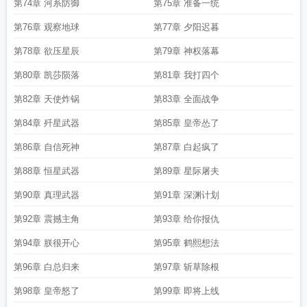
第74章 河系防御
第75章 准备一统
第76章 观察地球
第77章 夕阳迟暮
第78章 欲压星辰
第79章 神权落幕
第80章 凯莎陨落
第81章 我打四个
第82章 天使炸锅
第83章 全面战争
第84章 歼星武器
第85章 皇帝怂了
第86章 自信死神
第87章 白起疯了
第88章 恒星武器
第89章 星际屠夫
第90章 真理武器
第91章 深渊计划
第92章 震撼主角
第93章 给你报仇
第94章 朕很开心
第95章 鹤熙想法
第96章 白总归来
第97章 斩草除根
第98章 皇帝怒了
第99章 即将上线