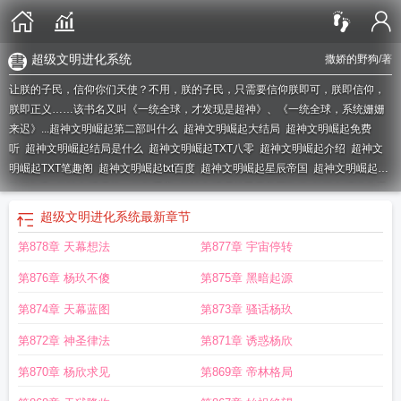
超级文明进化系统
撒娇的野狗
/著
让朕的子民，信仰你们天使？不用，朕的子民，只需要信仰朕即可，朕即信仰，
朕即正义……该书名又叫《一统全球，才发现是超神》、《一统全球，系统姗姗
来迟》...
超神文明崛起第二部叫什么
超神文明崛起大结局
超神文明崛起免费
听
超神文明崛起结局是什么
超神文明崛起TXT八零
超神文明崛起介绍
超神文
明崛起TXT笔趣阁
超神文明崛起txt百度
超神文明崛起星辰帝国
超神文明崛起
TXT免费
超神文明崛起一口气看完
超神文明崛起星辰帝国TXT
超级文明进化系
统
超神文明崛起百度百科
超神文明崛起结局
超神文明崛起无错版
超神文明崛
超级文明进化系统
最新章节
起笔趣阁免费阅读
超神文明崛起TXT无错
超神文明崛起全集
超神文明崛起 在线
第878章 天幕想法
第877章 宇宙停转
阅读
超神文明崛起免费观看
超神文明崛起石头王朝
超神文明崛起全本免费阅
读
超神文明崛起星辰帝国 有声
超神文明崛起石头帝国笔趣阁
超神文明崛起听
第876章 杨玖不傻
第875章 黑暗起源
书
文明崛起破解版
超神文明崛起 在番茄的名字叫什么
超神文明崛起撒娇的野
狗
超神文明崛起烂尾了吗
超神文明崛起 撒娇的野狗
超神文明崛起TXT全本
超
第874章 天幕蓝图
第873章 骚话杨玖
神文明崛起九二
超神文明崛起星辰帝国完整版
超神文明崛起还有可能继续写
第872章 神圣律法
第871章 诱惑杨欣
吗
超神文明崛起女主
超神文明全集
超神文明崛起在哪里看
超神文明崛起免费
阅读无弹窗
超神文明崛起为什么不更新了
超神文明崛起txt
超神文明崛起在线观
第870章 杨欣求见
第869章 帝林格局
看
超神文明崛起txt免费阅读
超神文明崛起星辰帝国免费阅读
超神文明崛起听书