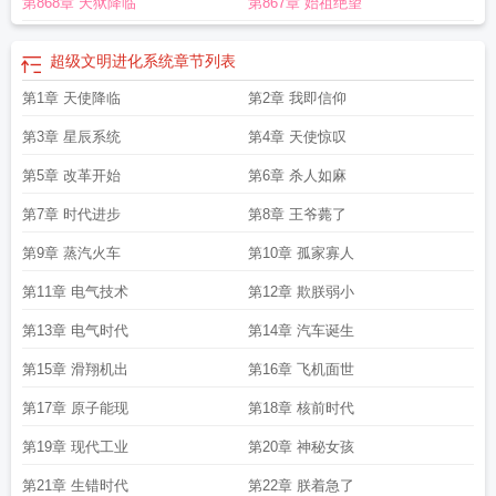
第868章 天狱降临
第867章 始祖绝望
在线听
超神文明崛起完整版
超神文明崛起杨羽
超神文明崛起在线阅读
超神文
明崛起TXT资源
超神文明崛起.txt
超神文明崛起TXT精校
超神文明崛起番外在线
阅读
超神文明崛起女主是谁
超神级文明图片
超神文明崛起 免费
超级文明进化系统
章节列表
第1章 天使降临
第2章 我即信仰
第3章 星辰系统
第4章 天使惊叹
第5章 改革开始
第6章 杀人如麻
第7章 时代进步
第8章 王爷薨了
第9章 蒸汽火车
第10章 孤家寡人
第11章 电气技术
第12章 欺朕弱小
第13章 电气时代
第14章 汽车诞生
第15章 滑翔机出
第16章 飞机面世
第17章 原子能现
第18章 核前时代
第19章 现代工业
第20章 神秘女孩
第21章 生错时代
第22章 朕着急了