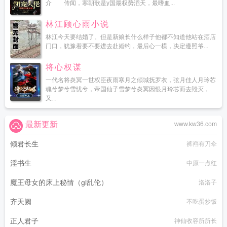
介 传闻，寒朝歌是y国最权势滔天，最嗜血...
林江顾心雨小说
林江今天要结婚了。但是新娘长什么样子他都不知道他站在酒店
门口，犹豫着要不要进去赴婚约，最后心一横，决定遵照爷...
将心权谋
一代名将炎冥一世权臣夜雨寒月之倾城抚罗衣，弦月佳人月玲芯
魂兮梦兮雪忧兮，帝国仙子雪梦兮炎冥因恨月玲芯而去毁灭，
又...
最新更新
www.kw36.com
倾君长生
裤裆有刀伞
淫书生
中原一点红
魔王母女的床上秘情（gl乱伦）
洛洛子
齐天阙
不吃蛋炒饭
正人君子
神仙收容所所长