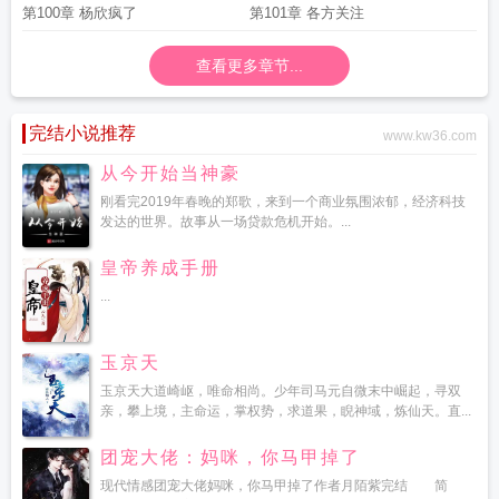
第100章 杨欣疯了
第101章 各方关注
查看更多章节...
完结小说推荐
www.kw36.com
从今开始当神豪
刚看完2019年春晚的郑歌，来到一个商业氛围浓郁，经济科技
发达的世界。故事从一场贷款危机开始。...
皇帝养成手册
...
玉京天
玉京天大道崎岖，唯命相尚。少年司马元自微末中崛起，寻双
亲，攀上境，主命运，掌权势，求道果，睨神域，炼仙天。直...
团宠大佬：妈咪，你马甲掉了
现代情感团宠大佬妈咪，你马甲掉了作者月陌紫完结 简