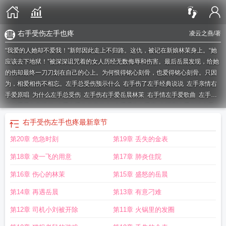
右手受伤左手也疼
凌云之燕
/著
“我爱的人她却不爱我！”新郎因此走上不归路。这仇，被记在新娘林茉身上。“她
应该去下地狱！”被深深诅咒着的女人历经无数侮辱和伤害。最后岳晨发现，给她
的伤却最终一刀刀划在自己的心上。为何恨得铭心刻骨，也爱得铭心刻骨。只因
为，相爱相伤不相忘。
左手总受伤预示什么
右手伤了左手经典说说
左手亲情右
手爱原唱
为什么左手总受伤
左手伤右手爱岳晨林茉
右手情左手爱歌曲
左手亲
情右手爱免费视频
左手老受伤代表什么
左手受伤右手疼
电视剧左手亲情右手
爱
左手亲情右手爱免费观看
为什么左手受伤右手疼
左手受伤右手同一位置发
右手受伤左手也疼
最新章节
麻
右手会知道吗
左手有伤是什么意思
左手受伤预示
为什么左手老受伤
左手举
第20章 危急时刻
第19章 丢失的金表
不起来
是左手受了伤还是右手不够快
左手受伤了右手干活对左手有坏处吗
左手
和右手哪个代表爱
右手爱免费
伤左手不伤右手
砍伤左手与右手区别
伤左手和
第18章 凌一飞的用意
第17章 肺炎住院
右手判刑不一样
左手亲情右手爱
左手受伤右手可以开车吗
左手亲情
伤到左手
右手为什么疼
右手可以开车吗
左手频繁受伤
右手爱
左手亲情右手爱演员
左手
第16章 伤心的林茉
第15章 盛怒的岳晨
伤右手爱免费阅读
左手亲情右手爱结局
弹吉他伤左手还是右手
左手爱右手
第14章 再遇岳晨
第13章 有意刁难
恨
左手亲情右手爱电视剧
我左手受伤了怎么办
左手受伤预兆
左手情右手爱
右
手受伤左手也疼
打球伤了右手
左手受伤右手干活有影响吗
左手亲情右手爱片头
第12章 司机小刘被开除
第11章 火锅里的发圈
曲
戒指戴在左手伤还是右手伤
左手经常受伤
右手伤左手 自己伤自己说说
右手