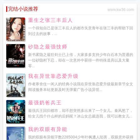
完结小说推荐
www.kw36.com
重生之张三丰后人
一个得知自己是张三丰后人的都市失意青年在张三丰的帮助下回
到过去的故事．...
砂隐之最强技师
新书雾隐之最狂剑士已上传，大家多多支持少年白石本为普通的
一位砂隐村下忍，却在一次意外中获得一件特殊道具以及大量
零...
我在异世靠恋爱升级
作者寒舍住一闲人的经典小说我在异世靠恋爱升级最新章节全文
阅读服务本站更新及时无弹窗广告小说异世...
最强奶爸兵王
最强兵王回归都市，却不想突然多出来了一个女儿。秦风愁了，
给女儿找个什么样的后妈呢？冰山女总裁选我，我可以教女儿...
我的双眼有异能
我的双眼有异能字数2285004少年叶枫遭人陷害，双眼意外获得