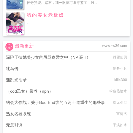
神奇异能。赌石，我一眼就可看穿鉴宝，只...
我的美女老板娘
...
最新更新
www.kw36.com
深陷于扶她美少女的辱骂疼爱之中（NP 高H）
甜甜仙贝
牝马传
勤务小兵
迷乱光阴录
kill4300
（cod乙女）豢养（nph）
粉色蒸馏水
约会大作战：关于Bed End线的五河士道重生的那些事
虚无圣母
熟女名器系统
富梅洛
无意引诱
平淡如水