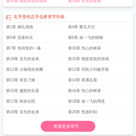
第10章 猫捉老鼠的游戏
第19章 丢失的金表
爱 凌云之燕
左手老受伤是怎么了
左手亲右手爱
左手伤右手爱最新章节
左手受
伤是什么意思
婴儿为什么左手没有右手爱动
左手爱右手恨免费阅读
左手伤
了
左手伤
左手受伤和右手受伤的赔付标准
左手受伤
左手老受伤
右手伤左手的
右手受伤左手也疼
章节列表
文案怎么写
右手亲情左手爱电视剧
左手亲情右手爱 电视剧
左手亲情右手爱歌
第1章 婚礼现场
第4章 重见天日
曲
左手伤右手爱出汗
左手的伤
为什么右手受伤左手疼
左手一直受伤预示什
么
左手伤了怎么办
第5章 流落街头
第6章 凌一飞的猎物
第7章 包间里的一幕
第16章 伤心的林茉
第19章 丢失的金表
第10章 猫捉老鼠的游戏
第11章 火锅里的发圈
第12章 司机小刘被开除
第13章 有意刁难
第14章 再遇岳晨
第15章 盛怒的岳晨
第16章 伤心的林茉
第17章 肺炎住院
第18章 凌一飞的用意
第19章 丢失的金表
第20章 危急时刻
查看更多章节...