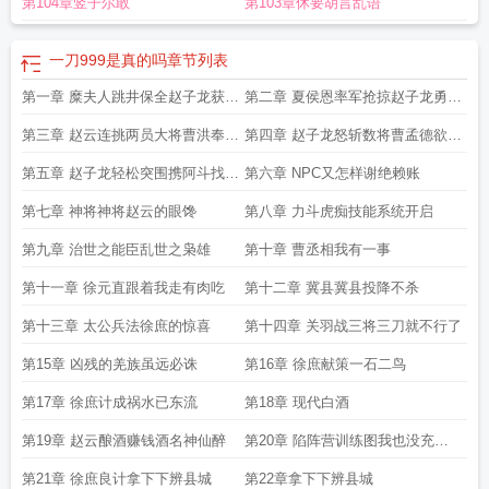
第104章竖子尔敢
第103章休要胡言乱语
一刀999是真的吗
章节列表
第一章 糜夫人跳井保全赵子龙获取
第二章 夏侯恩率军抢掠赵子龙勇冠
阿斗
三军
第三章 赵云连挑两员大将曹洪奉命
第四章 赵子龙怒斩数将曹孟德欲擒
询问姓名
故纵
第五章 赵子龙轻松突围携阿斗找寻
第六章 NPC又怎样谢绝赖账
刘备
第七章 神将神将赵云的眼馋
第八章 力斗虎痴技能系统开启
第九章 治世之能臣乱世之枭雄
第十章 曹丞相我有一事
第十一章 徐元直跟着我走有肉吃
第十二章 冀县冀县投降不杀
第十三章 太公兵法徐庶的惊喜
第十四章 关羽战三将三刀就不行了
第15章 凶残的羌族虽远必诛
第16章 徐庶献策一石二鸟
第17章 徐庶计成祸水已东流
第18章 现代白酒
第19章 赵云酿酒赚钱酒名神仙醉
第20章 陷阵营训练图我也没充钱
啊
第21章 徐庶良计拿下下辨县城
第22章拿下下辨县城