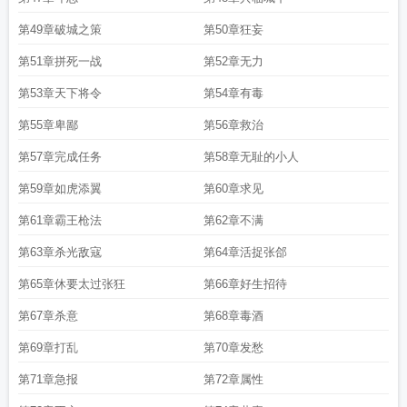
第49章破城之策
第50章狂妄
第51章拼死一战
第52章无力
第53章天下将令
第54章有毒
第55章卑鄙
第56章救治
第57章完成任务
第58章无耻的小人
第59章如虎添翼
第60章求见
第61章霸王枪法
第62章不满
第63章杀光敌寇
第64章活捉张郃
第65章休要太过张狂
第66章好生招待
第67章杀意
第68章毒酒
第69章打乱
第70章发愁
第71章急报
第72章属性