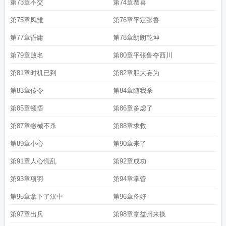
第73章不交
第74章恭喜
第75章凤雏
第76章平定张鲁
第77章昏庸
第78章朗朗乾坤
第79章败名
第80章平张鲁夺西川
第81章时机已到
第82章胆大妄为
第83章传令
第84章随我杀
第85章顿悟
第86章多虑了
第87章缴械不杀
第88章求救
第89章小心
第90章来了
第91章人心慌乱
第92章成功
第93章项羽
第94章掌管
第95章拿下了汉中
第96章备好
第97章出兵
第98章拿益州来换