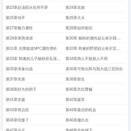
第23章赴汤蹈火在所不辞
第24章见效
第25章动手
第26章大火
第27章魅力属性
第28章如何相信
第29章来势汹汹
第30章 杨秋的属性赵云表示我流
口水了
第31章 兵围故道NPC属性增长
第32章 韩遂的野望赵云表示宝宝
好饿
第33章 韩遂的儿子杨秋你头顶好
第34章用人不疑疑人不用
绿的帽子
第35章准备出战
第36章可敢出阵与我大战三百回合
第37章失策
第38章新生
第39章好大的胆子
第40章共抗曹贼
第41章支援
第42章援军
第43章有点狂
第44章最后的机会
第45章坑惨了
第46章撤出去
第47章斗志
第48章兵临城下