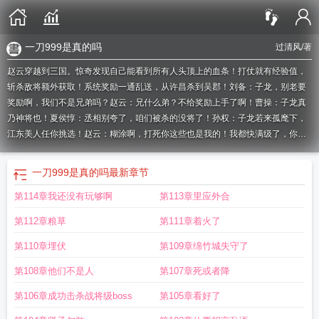
一刀999是真的吗
过清风
/著
赵云穿越到三国。惊奇发现自己能看到所有人头顶上的血条！打仗就有经验值，
斩杀敌将额外获取！系统奖励一通乱送，从许昌杀到吴郡！刘备：子龙，别老要
奖励啊，我们不是兄弟吗？赵云：兄什么弟？不给奖励上手了啊！曹操：子龙真
乃神将也！夏侯惇：丞相别夸了，咱们被杀的没将了！孙权：子龙若来孤麾下，
江东美人任你挑选！赵云：糊涂啊，打死你这些也是我的！我都快满级了，你告
诉我这是三国？？？
一刀999有人玩吗
一刀999下一句
一刀999表情包
一刀999
是什么游戏
一刀999你告诉我这是三国
一刀999什么意思
一刀999你告诉我这
一刀999是真的吗
最新章节
是三国TXT
一刀999是什么动漫
一刀999 知乎
一刀999广告台词
一刀999是
第114章我还没有玩够啊
第113章里应外合
谁
一刀999还送神器
一刀999广告
一刀999之
一刀999是啥
一刀99是什么游
戏
你告诉我这是三国? 过清风
一刀999什么游戏
你告诉我这是三国?txt
一刀
第112章粮草
第111章着火了
999你告诉我这是三国免费阅读
一刀999是真的吗
一刀9999什么意思
一刀999
表情包
一刀999的传说在这里
一刀999真的有人玩吗
一刀999有什么意思
一刀
第110章埋伏
第109章绵竹城失守了
999级完整版
一刀999真的能赚钱吗
一刀9999
一刀999是什么
一刀999是谁代
第108章他们不是人
第107章死或者降
言的
一刀999是什么意思?
一刀999广告词完整版
第106章成功击杀战将级boss
第105章看好了