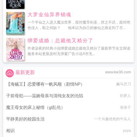
大罗金仙异界销魂
一个半仙之人进入魔法世界，面对魔导剑圣，胜之不武，面对绝
色佳人，取之何妨？ 他本以为自己的修仙之路走到了尽...
绑爱成婚：总裁他又精分了
作者柒夜的经典小说绑爱成婚总裁他又精分了最新章节全文阅读
服务本站更新及时无弹窗广告小说A市无...
最新更新
www.kw36.com
【海贼王】恋爱哪有一帆风顺（剧情NP）
飙马厉刀
子前母犯——温婉母亲与清纯女友的沦陷
织梦人
魔王母女的床上秘情（gl乱伦）
洛洛子
平静美好的校园生活
一个兴趣使然的牛头人
相识
yuyu