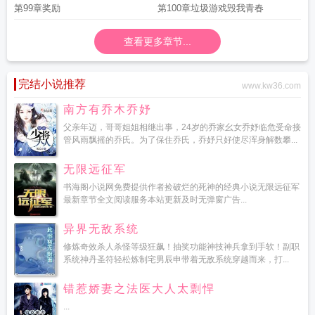
第99章奖励
第100章垃圾游戏毁我青春
查看更多章节...
完结小说推荐
www.kw36.com
南方有乔木乔妤
父亲年迈，哥哥姐姐相继出事，24岁的乔家幺女乔妤临危受命接
管风雨飘摇的乔氏。为了保住乔氏，乔妤只好使尽浑身解数攀...
无限远征军
书海阁小说网免费提供作者捡破烂的死神的经典小说无限远征军
最新章节全文阅读服务本站更新及时无弹窗广告...
异界无敌系统
修炼奇效杀人杀怪等级狂飙！抽奖功能神技神兵拿到手软！副职
系统神丹圣符轻松炼制宅男辰申带着无敌系统穿越而来，打...
错惹娇妻之法医大人太剽悍
...