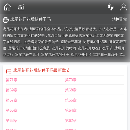
鸢尾花开花后结种子吗
清枫语
/著
鸢尾花开由作者(清枫语)创作全本作品，该小说情节跌宕起伏、扣人心弦是一本难
得的情节与文笔俱佳的好书，919言情小说免费提供鸢尾花开全文无弹窗的纯文
字在线阅读。
关于鸢尾花的唯美句子
鸢尾会开花吗
徒惹痴心泪绵延
鸢尾花开百
度
鸢尾花开何如旧颜什么意思
鸢尾花开的时间
鸢尾花开放在什么季节
鸢尾开
花过程
鸢尾花开在几月
鸢尾花开花的样子
鸢尾花开图片
鸢尾花开花条件
鸢尾
花开免费阅读
鸢尾花开时短剧免费播放
鸢尾花开帝国败
九嶷山谷越千年
鸢尾
花开放的季节
鸢尾花开短剧
我与旧梦和解
鸢尾花开过后要如何剪掉?
鸢尾花开
鸢尾花开花后结种子吗
最新章节
安建柏宁晚莺
鸢尾花开扑鼻香
鸢尾花开时短剧免费观看全集高清
恋她成隐
鸢
第71章
第70章
尾花开蓝
鸢尾花开下一句
鸢尾花开的美句
鸢尾花开几次花
彼岸鸢尾花开
鸢尾
花开的季节
鸢尾花开多长时间
鸢尾花开 清枫语讲什么
鸢尾花开花时间
鸢尾花
第69章
第68章
开在那年的盛夏完整版
鸢尾花开的意思
鸢尾花开时爱她成瘾
鸢尾花开在什么季
节
鸢尾花开花后如何修剪
鸢尾花开在春天吗
鸢尾花开完花后的绿色果实
鸢尾
第67章
第66章
花开清枫语txt
鸢尾花开在那年盛夏
鸢尾花开by清枫语
鸢尾花开完花结的果
第65章
第64章
子
鸢尾花开时
鸢尾花开后结的果子能吃吗
鸢尾花开了的文案
鸢尾花开放的时
间
鸢尾花开时恋她
鸢尾花开诗句
鸢尾花开花的时间
鸢尾花开放
鸢尾花开何如
第63章
第62章
旧颜
鸢尾花开花后怎么修剪
鸢尾花开放的时间和季节
鸢尾花开txt
鸢尾花开全