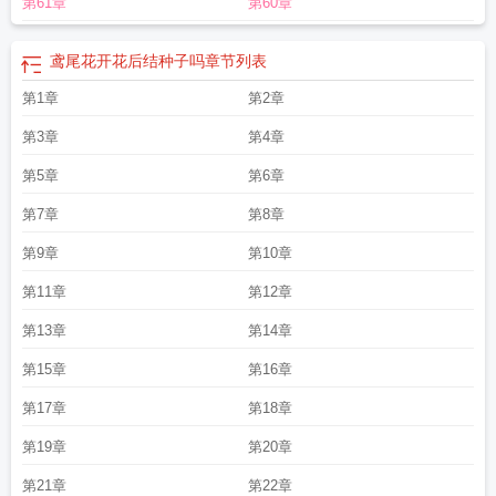
第61章
第60章
文免费阅读
鸢尾花开在哪里
鸢尾花开了
鸢尾花开花
鸢尾花开我与旧梦和解
恋
她成狂短剧
鸢尾花开人不在
鸢尾花开在什么地方
鸢尾花开多久
鸢尾花开完花
怎么处理
鸢尾花开在哪
鸢尾花开花前的样子描写
鸢尾花开帝国败是什么意
鸢尾花开花后结种子吗
章节列表
思
鸢尾花开完需要剪掉吗
鸢尾花开说说心情短语
鸢尾花开花期多长时间
鸢尾
第1章
第2章
的开花时间
鸢尾花开败后怎么修剪
鸢尾花开 百度
鸢尾花开放时间是几点
鸢尾
花开过之后还会开吗
鸢尾花开的季节是几月份
鸢尾花开花季节是几月
鸢尾花开
第3章
第4章
在那年盛夏全文
鸢尾花开时恋她成瘾短剧免费播放
鸢尾花开花季节
鸢尾花开败
了怎么处理
第5章
鸢尾花开花后结种子吗
鸢尾 开花
第6章
鸢尾花开放姿态
鸢尾花开什么颜
色的花
鸢尾花开花后结果怎么办
鸢尾花开什么意思
鸢尾花开时恋她成瘾免费观
第7章
第8章
看全集
鸢尾花开全文免费阅读清枫语
鸢尾花开花时间是几月份
鸢尾花开几
次
鸢尾花花开后怎么处理
鸢尾花开如扇
鸢尾花开花的季节
鸢尾花开了的文案
第9章
第10章
短句
鸢尾花开在那年的盛夏
鸢尾花开安建柏
鸢尾花开花后需要修剪吗
鸢尾花
第11章
第12章
开的那个盛夏
鸢尾花开紫气悬
鸢尾花开是什么意思
鸢尾花的开放时间
鸢尾花
开过后要剪掉吗
鸢尾花开宁晚萤
鸢尾花开清枫语
鸢尾花开盛夏全文免费阅
第13章
第14章
读
鸢尾花开在哪个季节
鸢尾花开放时间
鸢尾花开歌词
鸢尾花开不再归
鸢尾花
第15章
第16章
开后需要修剪吗
鸢尾花开讲的什么
鸢尾花开季节
鸢尾花开花种类有多少种
鸢
尾花开花多久
鸢尾花开多久凋谢
鸢尾花开花时间长
鸢尾花开几天
鸢尾花开安
第17章
第18章
建博
鸢尾花开的时候
鸢尾花开怎么读
鸢尾花开在那年盛夏全文免费阅读清枫
语
鸢尾花开的诗句
鸢尾花开几天会花谢
鸢尾花开几季
鸢尾花开了什么意思
鸢
第19章
第20章
尾花开花图片
鸢尾花开后结的种子能种植吗
鸢尾花开花过程
鸢尾花开花后长的
第21章
第22章
那个大的包是什么
鸢尾花开了的说说
鸢尾花开作文
鸢尾花开清枫语讲的什