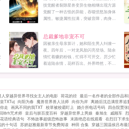
技觉醒者裂隙星兽变异生物相继出现方源
觉醒了一种古怪的异能，吞噬愤怒加身体
属性。敏捷属性拉满，突破音障，肉身音
巡航！力量属性拉满，暗物质龙拳，一拳
歼星！体魄属性拉满，铸就帝国壁垒，肉
总裁爹地非宠不可
身抗核弹！精神属性拉满，梦境入侵，潜
一
因被亲生母亲算计，她和陌生男人纠缠一
意识植入，思维控制注本书走从国从军路
夜。四年后，一对龙凤胎闪亮登场。陆余
线。导读第363章肉身音第426章强相互作
咬
情忙着赚奶粉钱，忙得不可开交。厉少忙
用力材料第639章可控核聚变技术第688章
同
着追陆余情，花样百出。外界哗然，不是
舰载天基武器。...
及
说厉少不近女色，清心寡欲，冷情无趣
饶
吗？大宝二宝出来澄清，我爹地多情有
趣，每天忙着和妈咪造娃娃。还说要给我
龙
们生三个弟弟妹妹！陆余情吓得魂不附
男人穿越异世界寻找女主人的电影
荷花的径
最后一名作者的全部作品和
想
体，连夜潜逃。厉少将人拦了回来，如今
TXTuj
向阳为春
魔兽世界兽人法师
向你为岸
离婚后沈总满世界追
罩
外界都知道，你要给我生三个娃，得坐实
你走
画风不同的我TXT
校草被校霸盯上
婚介所电话号码
四合院贾张
了这个传闻。陆余情欲哭无泪，从此夜夜
回l8rh咒术师
皇后与朕百度百科
穿越异世界上男娘
秦旭生
戚顾车
笙歌，不消停。...
花语经典语句
不怖故事超级恐怖故事
末路绝恋在线观看
在烈日下求
诚的十句话
苏妍赵雅最新章节免费阅读
种田 合集
穿越三国温侯吕布最