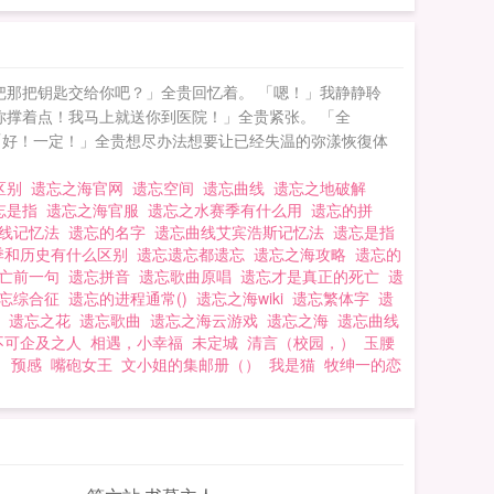
把那把钥匙交给你吧？」全贵回忆着。 「嗯！」我静静聆
你撑着点！我马上就送你到医院！」全贵紧张。 「全
「好！一定！」全贵想尽办法想要让已经失温的弥漾恢復体
区别
遗忘之海官网
遗忘空间
遗忘曲线
遗忘之地破解
忘是指
遗忘之海官服
遗忘之水赛季有什么用
遗忘的拼
曲线记忆法
遗忘的名字
遗忘曲线艾宾浩斯记忆法
遗忘是指
季和历史有什么区别
遗忘遗忘都遗忘
遗忘之海攻略
遗忘的
死亡前一句
遗忘拼音
遗忘歌曲原唱
遗忘才是真正的死亡
遗
忘综合征
遗忘的进程通常()
遗忘之海wiki
遗忘繁体字
遗
咒
遗忘之花
遗忘歌曲
遗忘之海云游戏
遗忘之海
遗忘曲线
不可企及之人
相遇，小幸福
未定城
清言（校园，）
玉腰
）
预感
嘴砲女王
文小姐的集邮册（）
我是猫
牧绅一的恋