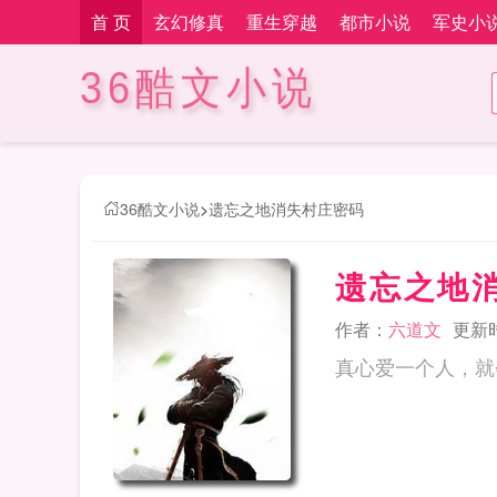
首 页
玄幻修真
重生穿越
都市小说
军史小
36酷文小说
36酷文小说
>
遗忘之地消失村庄密码
遗忘之地
作者：
六道文
更新时间