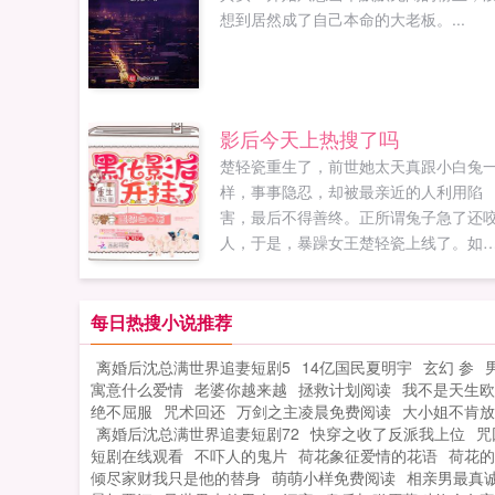
想到居然成了自己本命的大老板。...
影后今天上热搜了吗
楚轻瓷重生了，前世她太天真跟小白兔
样，事事隐忍，却被最亲近的人利用陷
害，最后不得善终。正所谓兔子急了还
人，于是，暴躁女王楚轻瓷上线了。如
开挂一般的战斗力，那些曾经伤害她以
正准备害她的人都怀疑人生，直呼女王
命。自打遇上了宇宙第一直男乔影帝之
每日热搜小说推荐
后，怀疑人生的人却变成了她？？？恶
离婚后沈总满世界追妻短剧5
14亿国民夏明宇
玄幻 参
咆哮的楚小花我只想和你谈恋爱，你却
寓意什么爱情
老婆你越来越
拯救计划阅读
我不是天生欧皇
和我谈演技？？？影帝弱小无助可怜我
绝不屈服
咒术回还
万剑之主凌晨免费阅读
大小姐不肯放
的小花好像比我厉害，肿么办？...
离婚后沈总满世界追妻短剧72
快穿之收了反派我上位
咒
短剧在线观看
不吓人的鬼片
荷花象征爱情的花语
荷花的
倾尽家财我只是他的替身
萌萌小样免费阅读
相亲男最真