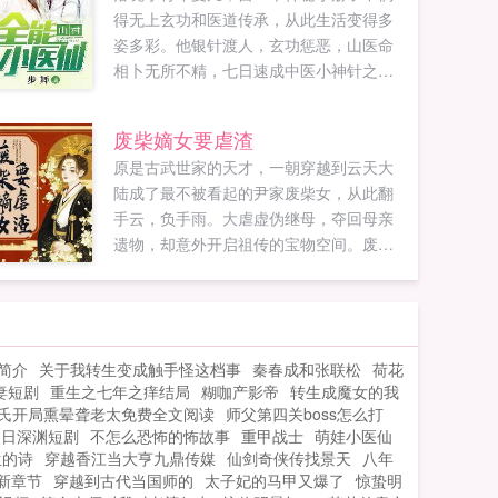
得无上玄功和医道传承，从此生活变得多
姿多彩。他银针渡人，玄功惩恶，山医命
相卜无所不精，七日速成中医小神针之名
让他饱受诽议，众美环伺的日常生活更是
羡煞旁人。且看主角如何征服白富美，踏
废柴嫡女要虐渣
上人生巅峰。...
原是古武世家的天才，一朝穿越到云天大
陆成了最不被看起的尹家废柴女，从此翻
手云，负手雨。大虐虚伪继母，夺回母亲
遗物，却意外开启祖传的宝物空间。废柴
体质？灵泉淬体，实则惊才艳艳的绝世天
才！与其坐以待毙，倒不如主动进攻，这
便是她的性子。现代的她无人能敌，重生
的她同样要成为最强的人！...
简介
关于我转生变成触手怪这档事
秦春成和张联松
荷花
妻短剧
重生之七年之痒结局
糊咖产影帝
转生成魔女的我
氏开局熏晕聋老太免费全文阅读
师父第四关boss怎么打
烈日深渊短剧
不怎么恐怖的怖故事
重甲战士
萌娃小医仙
生的诗
穿越香江当大亨九鼎传媒
仙剑奇侠传找景天
八年
新章节
穿越到古代当国师的
太子妃的马甲又爆了
惊蛰明