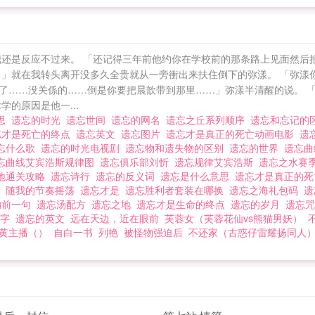
我还是反应不过来。 「还记得三年前他约你在学校前的那条路上见面然后
！」就在我转头离开没多久全贵就从一旁衝出来扶住倒下的弥漾。 「弥漾
了……没关係的……倒是你要把晨歆带到那里……」弥漾半清醒的说。 
的原因是他一...
意思
遗忘的时光
遗忘世间
遗忘的网名
遗忘之丘系列顺序
遗忘和忘记的
忘才是死亡的终点
遗忘英文
遗忘图片
遗忘才是真正的死亡动画电影
遗
忘什么歌
遗忘的时光电视剧
遗忘物和遗失物的区别
遗忘的世界
遗忘
忘曲线艾宾浩斯规律图
遗忘俱乐部刘忻
遗忘规律艾宾浩斯
遗忘之水赛
地通关攻略
遗忘诗行
遗忘的反义词
遗忘是什么意思
遗忘才是真正的
版
随我的节奏摇荡
遗忘才是
遗忘胜利者套装在哪换
遗忘之海礼包码
遗
的前一句
遗忘汤配方
遗忘之地
遗忘才是生命的终点
遗忘的岁月
遗忘
名字
遗忘的英文
远在天边，近在眼前
芙蓉女（芙蓉花仙vs熊猫男妖）
黄主播（）
自白一书
列艳
被怪物强迫后
不还家（古惑仔雷耀扬同人