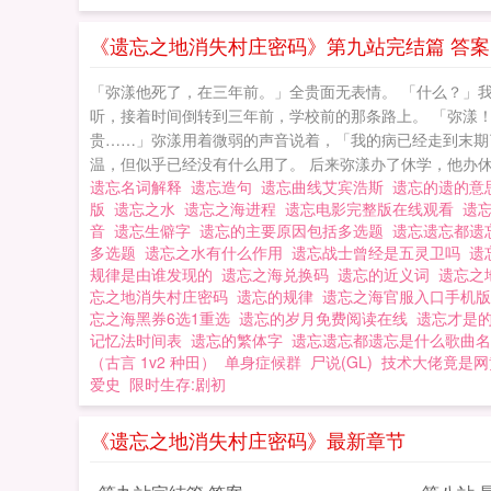
《遗忘之地消失村庄密码》第九站完结篇 答案
「弥漾他死了，在三年前。」全贵面无表情。 「什么？」
听，接着时间倒转到三年前，学校前的那条路上。 「弥漾
贵……」弥漾用着微弱的声音说着，「我的病已经走到末期
温，但似乎已经没有什么用了。 后来弥漾办了休学，他办休学
遗忘名词解释
遗忘造句
遗忘曲线艾宾浩斯
遗忘的遗的
版
遗忘之水
遗忘之海进程
遗忘电影完整版在线观看
遗
音
遗忘生僻字
遗忘的主要原因包括多选题
遗忘遗忘都遗
多选题
遗忘之水有什么作用
遗忘战士曾经是五灵卫吗
遗
规律是由谁发现的
遗忘之海兑换码
遗忘的近义词
遗忘之
忘之地消失村庄密码
遗忘的规律
遗忘之海官服入口手机
忘之海黑券6选1重选
遗忘的岁月免费阅读在线
遗忘才是
记忆法时间表
遗忘的繁体字
遗忘遗忘都遗忘是什么歌曲
（古言 1v2 种田）
单身症候群
尸说(GL)
技术大佬竟是网
爱史
限时生存:剧初
《遗忘之地消失村庄密码》最新章节