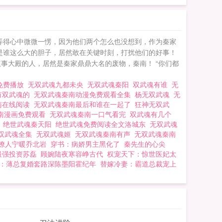
来成就强者的希望也就越大。天才少年秦南，锻造绝世武魂！ 秦南秦长空
弄得心中微微一愣，因为他们两个怎么也没想到，作为秦家
是谁这么大的胆子，居然敢在关键时刻，打扰他们的好事！
事大殿的人，居然是秦家鼎鼎大名的废物，秦南！ “你们都
集免费播放
无双武魂九都未央
无双武魂秦阳
双武魂有谁
无
有双武魂的
无双武魂秦南动漫免费观看全集
杨无双武魂
无
南在线阅读
无双武魂秦南最后和谁在一起了
狂神无双武
南漫画免费观看
无双武魂秦南一口气看完
双武魂有几个
峰
绝世武魂秦天阳
绝世武魂免费阅读全文洛城东
无双武魂
双武魂全集
无双武魂姬
无双武魂秦南有声
无双武魂秦南
撩人宁暖乔北岩
穿书：病娇男主黑化了
秦先生的心尖
最强投资苏磊
顾婉陆夜寒容峥古代
权宠天下：惊世医妃太
：薄总复婚套路深陈墨阳霍纪年
替嫁冷妻：霸道总裁宠上