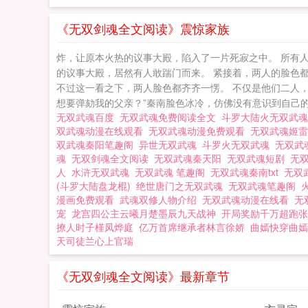
《无双剑魂全文阅读》震惊家族
炸，让原本火热的议事大殿，陷入了一片死寂之中。 所有
的议事大殿，居然有人敢踹门而来。 紧接着，两人的脸色
不过这一看之下，两人脸色都齐齐一愣。 不仅是他们二人
想要弹劾我的父亲？”秦南脸色冰冷，仿佛没有意识到自己的错
无双武魂百度
无双武魂免费阅读全文
斗罗大陆火无双武
双武魂动漫在线观看
无双武魂动漫免费观看
无双武魂姬
双武魂秦阳笔趣阁
异世无双武魂
斗罗火无双武魂
无双武
魂
无双剑魂全文阅读
无双武魂秦天阳
无双武魂短剧
无
人
水浒无双武魂
无双武魂 笔趣阁
无双武魂秦南txt
无双
(斗罗大陆盘龙棍)
绝世唐门之无双武魂
无双武魂笔趣阁
漫画免费观看
武魂双修人物介绍
无双武魂动漫在线看
无
宠
龙宫四公主云曦月楚墨辰九天战神
开局奖励千万超跑张
撩人时子槿凤烨庭
亿万首席继承者林言徐娇
曲嫣快穿曲嫣
天司徒兰心上官瑞
《无双剑魂全文阅读》最新章节