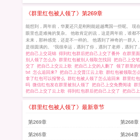
《群里红包被人领了》第269章
能想到，两年前，华夏还只是刚刚能超越鹰国一些呢。 现
眼里也是难掩的复杂。 他敢肯定的说，这是两年前，谁都不
未来，那种感觉，还是不一样的。 他遇到了神奇的一群人
是很圆满的。 “我很幸运，遇到了你，遇到了老师，遇到了..
把自己上交花锦
得到红包群后把自己上交了番外
在群里
别人领了怎么办
群里红包被别人领取怎找回
把自己上交
交了
把自己上交云上歌
把自己上交的人删了
领了群里的
txt
怎么追回来?
把自己上交晋江云上歌
群红包被领取怎
拿了红包可以报警么
群红包被人领了怎么追回来
群里红
吗
微信红包发在群里被别人领了
把自己上交免费阅读
群
把自己上交了云上歌
得到红包群后把自己上交了
把自己
《群里红包被人领了》最新章节
第269章
第268章
第265章
第264章