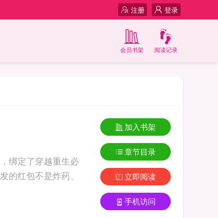
注册
登录
会员书架
阅读记录
加入书架
章节目录
，绑定了穿越重生必
发的红包不是炸药、
立即阅读
手机访问