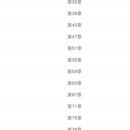
第35章
第39章
第43章
第47章
第51章
第55章
第59章
第63章
第67章
第71章
第75章
第79章