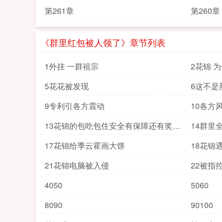
第261章
第260章
《群里红包被人领了》章节列表
1外挂 一群祖宗
2花锦 
5花花被发现
6这不是
9专利引各方震动
10各方
13花锦的包吃包住安全有保障还有奖励
14群里
的养老生活
17花锦给季云霍画大饼
18花锦
21花锦电脑被入侵
22被指
4050
5060
8090
90100