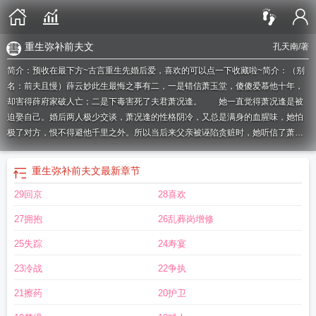
重生弥补前夫文
孔天南
/著
简介：预收在最下方~古言重生先婚后爱，喜欢的可以点一下收藏啦~简介：（别
名：前夫且慢）薛云妙此生最悔之事有二，一是错信萧玉堂，傻傻爱慕他十年，
却害得薛府家破人亡；二是下毒害死了夫君萧况逢。 她一直觉得萧况逢是被
迫娶自己。婚后两人极少交谈，萧况逢的性格阴冷，又总是满身的血腥味，她怕
极了对方，恨不得避他千里之外。所以当后来父亲被诬陷贪赃时，她听信了萧玉
堂的话，觉得萧况逢就是凶手。可她从未想过自己一直爱慕的人，才是真正害了
薛家的罪魁祸首。一朝重生，薛云妙回到了成婚前。萧……
重生后如何弥补前夫
重生弥补前夫文
最新章节
在线观看
重生后如何弥补前夫免费阅读
重生后如何弥补前夫孔南天
重生后如何
29回京
28喜欢
弥补前夫番外
重生后如何弥补前夫薛荔
重生后如何弥补前夫免阅读
重生后如何
弥补前夫免费
重生弥补前世老公古文
现代重生弥补前世老公
重生后如何弥补前
27拥抱
26乱葬岗增修
夫作者孔天南
重生弥补前夫文
重生前夫攻略
重生后如何弥补前夫的错误
重生
后如何弥补前夫txt
重生弥补前世辜负的人
重生之弥补前夫
重生后如何弥补前夫
25失踪
24寿宴
在线阅读
重生后如何弥补前夫资源
重生后如何弥补前夫的感情
重生后对前夫好
23冷战
22争执
的
重生后如何弥补前夫的纠缠
重生弥补前世夫君古言
重生后如何弥补前夫番外
最新章节列
重生后弥补前世的爱人
重生后如何弥补前夫全文免费阅读
重生后如
21擦药
20护卫
何弥补前夫笔趣阁
重生后如何弥补前夫百度
重生后如何弥补前夫全文阅读
重生