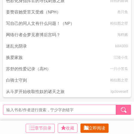
色欲化身指挥官的寻找刺激之旅
自然的曲调
姜赞容她受苦又受难（NPH）
叁只鱼
写自己的同人文有什么问题！（NP）
柏拉图之壁
网络行者会梦见赛博后宫吗？
海鸥酱
迷乱光阴录
kill4300
换爱家族
江陵小生
苏舒的性爱记录（高H）
一只小苦瓜
白骑士守则
柏拉图之壁
从斗罗开始收取性奴的诸天之旅
lgcloveself
章节目录
收藏
立即阅读