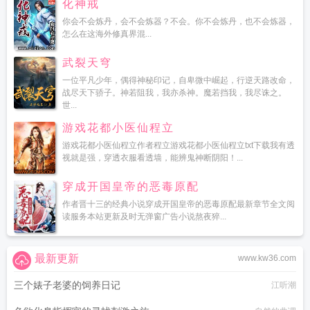
化神戒
你会不会炼丹，会不会炼器？不会。你不会炼丹，也不会炼器，
怎么在这海外修真界混...
武裂天穹
一位平凡少年，偶得神秘印记，自卑微中崛起，行逆天路改命，
战尽天下骄子。神若阻我，我亦杀神。魔若挡我，我尽诛之。
世...
游戏花都小医仙程立
游戏花都小医仙程立作者程立游戏花都小医仙程立txt下载我有透
视就是强，穿透衣服看透墙，能辨鬼神断阴阳！...
穿成开国皇帝的恶毒原配
作者晋十三的经典小说穿成开国皇帝的恶毒原配最新章节全文阅
读服务本站更新及时无弹窗广告小说熬夜猝...
最新更新
www.kw36.com
三个婊子老婆的饲养日记
江听潮