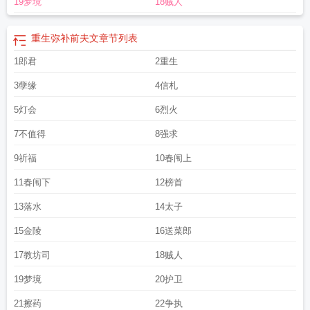
19梦境
18贼人
后如何弥补前夫txt百度
重生后如何弥补前夫孔天南免费阅读
重生弥补前夫的古
言
重生后悔弥补前世辜负的人
重生后如何弥补前夫书包网
重生后如何弥补前夫
孔天南
重生后弥补老公孩子的
重生弥补前夫文
章节列表
1郎君
2重生
3孽缘
4信札
5灯会
6烈火
7不值得
8强求
9祈福
10春闱上
11春闱下
12榜首
13落水
14太子
15金陵
16送菜郎
17教坊司
18贼人
19梦境
20护卫
21擦药
22争执