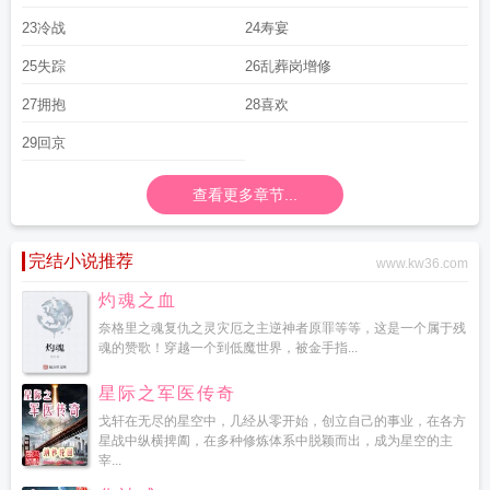
23冷战
24寿宴
25失踪
26乱葬岗增修
27拥抱
28喜欢
29回京
查看更多章节...
完结小说推荐
www.kw36.com
灼魂之血
奈格里之魂复仇之灵灾厄之主逆神者原罪等等，这是一个属于残
魂的赞歌！穿越一个到低魔世界，被金手指...
星际之军医传奇
戈轩在无尽的星空中，几经从零开始，创立自己的事业，在各方
星战中纵横捭阖，在多种修炼体系中脱颖而出，成为星空的主
宰...