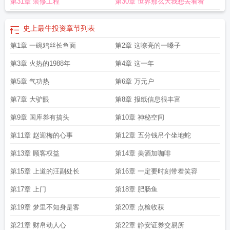
第31章 装修工程
第30章 世界那么大我想去看看
史上最牛投资
章节列表
第1章 一碗鸡丝长鱼面
第2章 这嘹亮的一嗓子
第3章 火热的1988年
第4章 这一年
第5章 气功热
第6章 万元户
第7章 大驴眼
第8章 报纸信息很丰富
第9章 国库券有搞头
第10章 神秘空间
第11章 赵迎梅的心事
第12章 五分钱吊个坐地蛇
第13章 顾客权益
第14章 美酒加咖啡
第15章 上道的汪副处长
第16章 一定要时刻带着笑容
第17章 上门
第18章 肥肠鱼
第19章 梦里不知身是客
第20章 点检收获
第21章 财帛动人心
第22章 静安证券交易所