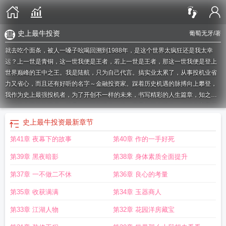
史上最牛投资
葡萄无牙
/著
就去吃个面条，被人一嗓子吆喝回溯到1988年，是这个世界太疯狂还是我太幸
运？上一世是青铜，这一世我便是王者，若上一世是王者，那这一世我便是登上
世界巅峰的王中之王。我是陆航，只为自己代言。搞实业太累了，从事投机业省
力又省心，而且还有好听的名字～金融投资家。踩着历史机遇的脉搏向上攀登，
我作为史上最强投机者，为了开创不一样的未来，书写精彩的人生篇章，知之不
倦地致力于投机事业。浪是万万不能浪的，这一辈子都不会浪的。猥琐发育是我
的人生座右铭，当你发现我的真正实力，请捂住嘴，否则绝对会惊掉您的钛合金
史上最牛投资
最新章节
假牙。我是陆航，只
史上最强投机者起点
史上最强投机者
最强投机者余人纵
第41章 夜幕下的故事
第40章 作的一手好死
横
史上最强投资
历史上的投机大师
史上最强投机者 葡萄无牙免费阅读全文
史
上最强投机之王
史上最强投机者txt
史上最伟大投机大师
现在世界顶级投机大
第39章 黑夜暗影
第38章 身体素质全面提升
师
史上最强投机者为啥不更新了
史上最牛投资
史上最强投资者
历史最强投手
第37章 一不做二不休
第36章 良心的考量
第35章 收获满满
第34章 玉器商人
第33章 江湖人物
第32章 花园洋房藏宝