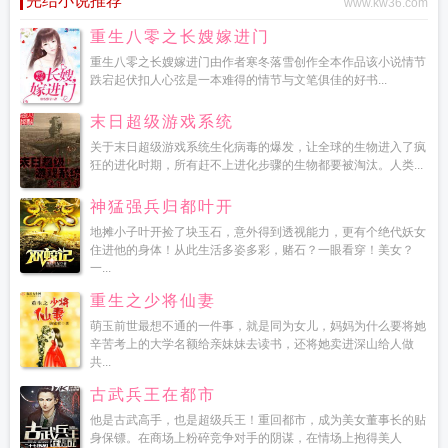
完结小说推荐
www.kw36.com
重生八零之长嫂嫁进门
重生八零之长嫂嫁进门由作者寒冬落雪创作全本作品该小说情节
跌宕起伏扣人心弦是一本难得的情节与文笔俱佳的好书...
末日超级游戏系统
关于末日超级游戏系统生化病毒的爆发，让全球的生物进入了疯
狂的进化时期，所有赶不上进化步骤的生物都要被淘汰。人类...
神猛强兵归都叶开
地摊小子叶开捡了块玉石，意外得到透视能力，更有个绝代妖女
住进他的身体！从此生活多姿多彩，赌石？一眼看穿！美女？
一...
重生之少将仙妻
萌玉前世最想不通的一件事，就是同为女儿，妈妈为什么要将她
辛苦考上的大学名额给亲妹妹去读书，还将她卖进深山给人做
共...
古武兵王在都市
他是古武高手，也是超级兵王！重回都市，成为美女董事长的贴
身保镖。在商场上粉碎竞争对手的阴谋，在情场上抱得美人