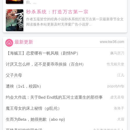
归。...
秒杀系统：打造万古第一宗
作者五蕴皆空的经典小说秒杀系统打造万古第一宗最新章节全文
阅读服务本站更新及时无弹窗广告小说穿...
最新更新
www.kw36.com
【海贼王】恋爱哪有一帆风顺（剧情NP）
飙马厉刀
讨厌又怎么样，还不是要乖乖挨操（百合H）
性无能天使
父子共母
江儿
遭殃（1v1，校园h）
popofyhrfp
约会大作战：关于Bed End线的五河士道重生的那些事
虚无圣母
魔王母女的床上秘情（gl乱伦）
洛洛子
生而为Beta，她很抱歉（abo np)
犬眉