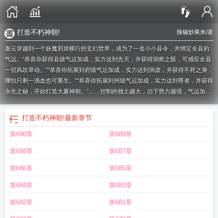
打造不朽神朝!
辣椒炒果米
/著
秦云穿越到一个妖魔邪祟横行的玄幻世界，成为了一名小小县令，并绑定全县的
气运。“恭喜你获得县级气运加成，实力达到先天，并获得洞察之眼，可感应全县
一切风吹草动。”“恭喜你拓展到府级气运加成，实力达到洞虚，并获得不死之身，
哪怕只剩一滴血也可重生。”“恭喜你拓展到州级气运加成，实力达到尊者，并获得
永生之秘，开始打造大夏神朝。”……控制的领土越大，治下势力越强，气运加成
的幅度就越高。从此之后，秦云开始开疆拓土，治政安民。从一个小小的县令，
打造成一个享誉诸天万界的不朽皇朝。
开局绑定气运签到
打造不朽神朝免费
玄
打造不朽神朝!
最新章节
幻开局绑定气运系统
开局绑定朝运
打造不朽帝
开局绑定族运打造不朽帝国
开
第690章
第689章
局绑定县运
绑定气运 开局推演至高法
开局绑定族运打造不朽帝族笔趣阁
打造
不朽帝朝
打造大夏不朽神朝 辣椒炒果米
气运绑定开局获得白胡子模板
开局绑
第688章
第687章
定运朝
开局绑定一地气运的
打造不朽神朝!
打造不朽神朝免费阅读
绑定气运开
局扮演萧炎
第686章
第685章
第684章
第683章
第682章
第681章