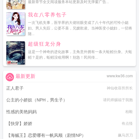
最新章节全文阅读服务本站更新及时无弹窗广告...
我在八零养包子
一次飞机失事，医学界的大佬转眼变成了八十年代的可怜小媳
妇。男人失踪，公婆不喜，兄嫂欺凌。当神医变小媳妇，一切将
随...
超级狂龙分身
这是一个神奇的进化故事，主角意外拥有一条大蚯蚓分身。大蚯
蚓？是的，蚯蚓没啥用啊！别急！民间传...
最新更新
www.kw36.com
正人君子
神仙收容所所长
公主的小娇奴（NPH，男生子）
请药师赐福于我胞
性感的美艳妈妈
柏毅
【快穿】娇娇
有点怪
【海贼王】恋爱哪有一帆风顺（剧情NP）
飙马厉刀