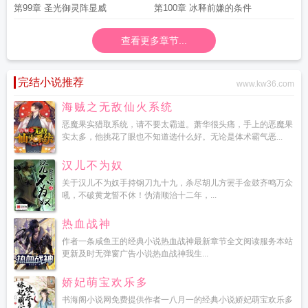
第99章 圣光御灵阵显威
第100章 冰释前嫌的条件
查看更多章节...
完结小说推荐
www.kw36.com
海贼之无敌仙火系统
恶魔果实猎取系统，请不要太霸道。萧华很头痛，手上的恶魔果
实太多，他挑花了眼也不知道选什么好。无论是体术霸气恶...
汉儿不为奴
关于汉儿不为奴手持钢刀九十九，杀尽胡儿方罢手金鼓齐鸣万众
吼，不破黄龙誓不休！伪清顺治十二年，...
热血战神
作者一条咸鱼王的经典小说热血战神最新章节全文阅读服务本站
更新及时无弹窗广告小说热血战神我生...
娇妃萌宝欢乐多
书海阁小说网免费提供作者一八月一的经典小说娇妃萌宝欢乐多