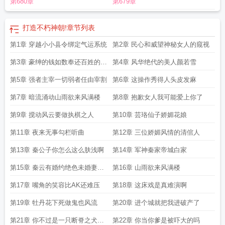
第680章
第679章
打造不朽神朝!
章节列表
第1章 穿越小小县令绑定气运系统
第2章 民心和威望神秘女人的窥视
第3章 豪绅的钱如数奉还百姓的钱
第4章 风华绝代的美人颜若雪
三七分账
第5章 强者主宰一切弱者任由宰割
第6章 这操作秀得人头皮发麻
第7章 暗流涌动山雨欲来风满楼
第8章 抱歉女人我可能爱上你了
第9章 搅动风云要做执棋之人
第10章 芸珞仙子娇媚花娘
第11章 夜来无事勾栏听曲
第12章 三位娇媚风情的清倌人
第13章 秦公子你怎么这么肤浅啊
第14章 军神秦家帝城白家
第15章 秦云有婚约绝色未婚妻白
第16章 山雨欲来风满楼
瑾苏
第17章 嘴角的笑容比AK还难压
第18章 这床戏是真难演啊
第19章 牡丹花下死做鬼也风流
第20章 进个城就把我进破产了
第21章 你不过是一只断脊之犬罢
第22章 你当你爹是被吓大的吗