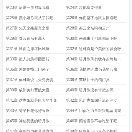
了
第23章 后退一步都算我输
第24章 趁他病要他命
第25章 颜小姐你就从了我吧
第26章 你们都下地狱去报道吧
第27章 先天之殇凝真之惧
第28章 秦云之名响彻云州
第29章 秦云背后有高人
第30章 来都来了那就都留下吧
第31章 脸皮之厚堪比城墙
第32章 这可真是个美丽的误会呀
第33章 把人忽悠得团团转
第34章 暗月教风韵犹存的绮黎长
老
第35章 未婚妻找上门来了
第36章 我怕你会成为我的心魔
第37章 你可听说过夫凭妻贵
第38章 芸珞仙子的鸿门宴
第39章 成熟美妇曹贼大喜
第40章 暗月教没有带把的吗
第41章 这枣阳就是巨大的牢笼
第42章 风起枣阳城暗流正涌动
第43章 绮黎长老你好香啊
第44章 用你的力量狠狠地塞满我
第45章 神秘莫测的暗月教
第46章 颜若雪你不会吃醋了吧
第47章 突破战力飙升凝真境
第48章 绮黎长老出来亮个相吧