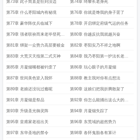
第73章 此子简直是狂到没边
第74章 绮黎长老身死
第75章 什么枣阳城内有秘境
第76章 你就是馋我的身子罢了
第77章 豪华阵仗兵临城下
第78章 开启绑定府级气运的任务
第79章 强者联袂而来老毕登死于
第80章 你越反抗我就越兴奋
话多
第81章 绑架一众势力高层要赎金
第82章 枣阳实乃不祥之地啊
第83章 大荒灭天指第二式灭神
第84章 我乃枣阳第一护法长老肖
枫
第85章 月凝烟嘴都被钓歪了
第86章 玩心眼子的月凝烟
第87章 世间美色皆入我怀
第88章 教主我对你有点想法
第89章 老娘还没玩过瘾呢
第90章 这娘们把我折腾散架了
第91章 月凝烟是祭品
第92章 你怎么能捅出这么大的篓
子
第93章 升级圣光御灵阵
第94章 月凝烟失踪了
第95章 皇甫家老祖出关
第96章 东荒域的超然势力
第97章 东华圣地的禁令
第98章 各怀鬼胎各有算计