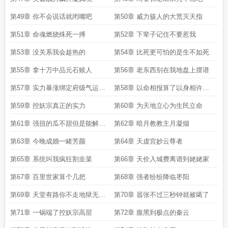
第49章 你不会说话就闭嘴吧
第50章 威力骇人的大荒灭天指
第51章 命魂燃烧殊死一搏
第52章 下辈子记住不要惹我
第53章 没关系我会趁热的
第54章 比死更可怕的是生不如死
第55章 拿十万中品元石赎人
第56章 老东西别在我地盘上摆谱
第57章 实力暴涨绑定府级气运的
第58章 以命相报算了以身相许可
条件
以
第59章 控妖宗真正的实力
第60章 为天地立心为生民立命
第61章 强扭的瓜不甜但是能解渴
第62章 暗月教教主月凝烟
啊
第63章 今晚成婚一睹芳颜
第64章 天虚宫妙云尊者
第65章 系统叫我疯狂割韭菜
第66章 天价入城费离谱到姥姥家
第67章 百里世家算个几把
第68章 强者纷纷降临枣阳
第69章 天堂有路你不走地狱无门
第70章 嚣张不过三秒钟就被噶了
你闯进来
第71章 一锅端了控妖宗高层
第72章 腹黑到极点的秦云