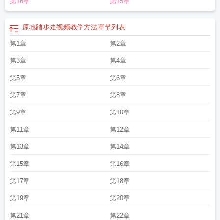
第16章
第15章
踏步走对身体有什么好处
原地踏步走游戏
原地踏步走手怎么握的正确
原地踏步
走一小时消耗多少热量
原地踏步走能减肥吗多长时间管用
右腿先抬起
原地踏步
走的分解动作一二一
原地踏步走的好处
原地踏步走游戏规则
原地踏步走能促进
原地踏步走视频教学方法
章节列表
消化吗
原地踏步走立定后走几步
原地踏步走的时候先抬哪个脚
原地踏步走的动
第1章
第2章
作要领
原地踏步走变齐步走的动作口令
原地踏步走有什么好处
原地踏步走和走
路的效果一样吗
原地踏步走和走路哪个消耗热量高
第3章
第4章
第5章
第6章
第7章
第8章
第9章
第10章
第11章
第12章
第13章
第14章
第15章
第16章
第17章
第18章
第19章
第20章
第21章
第22章