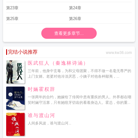
第23章
第24章
第25章
第26章
查看更多章节...
完结小说推荐
www.kw36.com
医武狂人（秦逸林诗涵）
三年前，他身中玄毒，为和父母团聚，不得不做一名毫无尊严的
上门女婿。老婆对他冷淡厌恶，小姨子对他各种鄙夷，...
时婳霍权辞
一张两年的合约，她嫁给了传闻中患有重疾的男人。外界都在嘲
笑时婳守活寡，只有她咬牙切齿的看着身边人。霍总，你的重...
谁与渡山河
人间多风波，谁与渡山河...