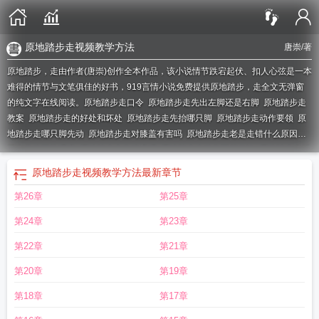
原地踏步走视频教学方法
唐崇
/著
原地踏步，走由作者(唐崇)创作全本作品，该小说情节跌宕起伏、扣人心弦是一本
难得的情节与文笔俱佳的好书，919言情小说免费提供原地踏步，走全文无弹窗
的纯文字在线阅读。
原地踏步走口令
原地踏步走先出左脚还是右脚
原地踏步走
教案
原地踏步走的好处和坏处
原地踏步走先抬哪只脚
原地踏步走动作要领
原
地踏步走哪只脚先动
原地踏步走对膝盖有害吗
原地踏步走老是走错什么原因是
因为身体不协调嘛
原地踏步走伤膝盖吗
原地踏步走动作要领口诀
原地踏步走消
耗多少热量
原地踏步走属于有氧运动吗
原地踏步走立定的动作要领
原地踏步走
原地踏步走视频教学方法
最新章节
能起到锻炼身体的作用吗
原地踏步走的正确姿势
原地踏步走教学反思
原地踏步
第26章
第25章
走的音乐
原地踏步走1是落脚还是抬脚啊?
原地踏步走能降血糖吗
原地踏步走先
抬左脚还是右脚
原地踏步走能锻炼身体吗
原地踏步走音乐伴奏
原地踏步走视
第24章
第23章
频
原地踏步走先迈哪只脚
第八套广播体操现在开始
原地踏步走教学示范
原地
踏步走的时候
原地踏步走视频教学方法
原地踏步走偏咋回事
原地踏步走游戏音
第22章
第21章
乐
原地踏步走
原地踏步走的口令下达后先抬哪个腿
原地踏步走能减肥吗
原地
第20章
第19章
踏步走不出圈游戏规则
原地踏步走和散步的效果一样吗
原地踏步走和走路一样
吗
原地踏步走的时候哪条腿先抬起
右腿先抬起。 A对 B错
原地踏步走图片
原
第18章
第17章
地踏步走是有氧运动吗
原地踏步走先迈左脚还是右脚
原地踏步走算运动吗
原地