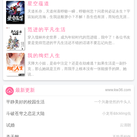
星空蕴道
天道长存，天道何喜蜉蝣一瞬，蜉蝣何悲？问君何必证永生？宇
宙如此浩瀚，生我这般渺小？不解！吾生也有涯，而知也无涯...
范进的平凡生活
穿入儒林外史世界，成为年轻时代的范进噫，我中了！各位书友
要是觉得范进的平凡生活还不错的话请不要忘记向您...
我的绚烂人生
天降大小姐，是命中注定？还是在劫难逃？如果生活是一副扑
克，那么她就是王炸，而我手上根本没有一张能接手的牌。她
说...
最新更新
www.kw36.com
平静美好的校园生活
一个兴趣使然的牛头人
斗破苍穹之恋足大陆
小龙哥&tickling虫
试婚
云清朗
齐天阙
不吃蛋炒饭