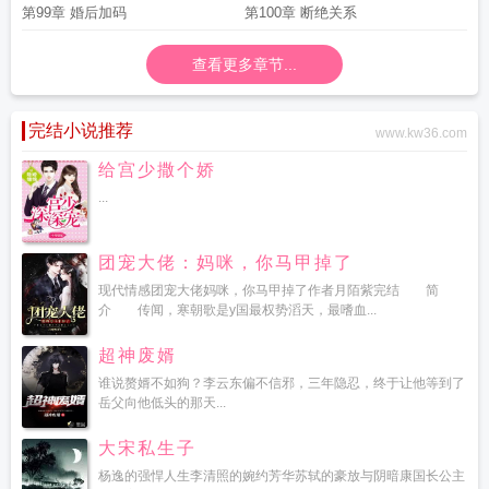
第99章 婚后加码
第100章 断绝关系
查看更多章节...
完结小说推荐
www.kw36.com
给宫少撒个娇
...
团宠大佬：妈咪，你马甲掉了
现代情感团宠大佬妈咪，你马甲掉了作者月陌紫完结 简
介 传闻，寒朝歌是y国最权势滔天，最嗜血...
超神废婿
谁说赘婿不如狗？李云东偏不信邪，三年隐忍，终于让他等到了
岳父向他低头的那天...
大宋私生子
杨逸的强悍人生李清照的婉约芳华苏轼的豪放与阴暗康国长公主