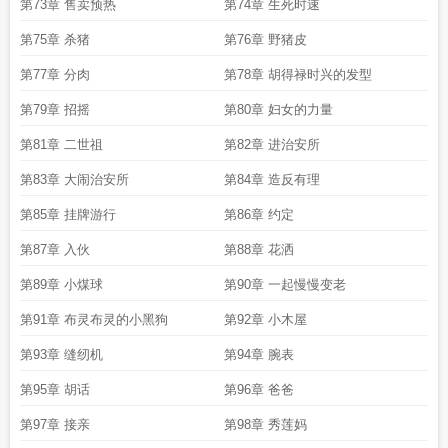
第73章 售卖预热
第74章 生死时速
第75章 杀猪
第76章 野猪皮
第77章 分肉
第78章 胡得禄时兴的发型
第79章 招摇
第80章 妇女的力量
第81章 二世祖
第82章 进治安所
第83章 大闹治安所
第84章 造反有理
第85章 挂牌游行
第86章 约定
第87章 入伙
第88章 花洒
第89章 小煤球
第90章 一起慢慢变老
第91章 布灵布灵的小黑狗
第92章 小木屋
第93章 缝纫机
第94章 腕表
第95章 胡话
第96章 爸爸
第97章 接亲
第98章 秀莲妈