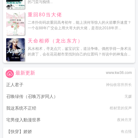
的刁蛮与痴情...
重回80当大佬
二本扑街码农重回高考初年，能上演何等惊人的火箭攀升速度？
一个在88年广交会上用大哥大的大佬，是否比2018年开...
天命相师（龙出东方）
风水相术，寻龙点穴，鉴宝识宝，道法争锋。偶然学得一身术法
的唐丁，会在花花都市里找到自己的位置吗？传说中的神鬼合...
最新更新
www.kw36.com
正人君子
神仙收容所所长
召唤绿传（召唤万岁同人）
无媛
我这系统不正经
棺材里的笑声
宅男侵入動漫世界
夜神月牙
【快穿】娇娇
有点怪