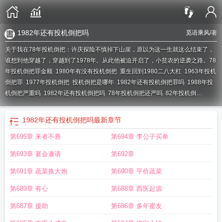
1982年还有投机倒把吗
觅语乘风
/著
关于我在78年投机倒把：许庆探险不慎掉下山崖，原以为这一生就这么结束了，
谁想到他穿越了，穿越到了1978年。从此他被迫开启了，小贫农的逆袭之路。
78
年投机倒把罪金额
1980年有没有投机倒把
重生回到1980二八大杠
1963年投机
倒把罪
1977年投机倒把
投机倒把是哪年
1982年还有投机倒把罪吗
1988年投
机倒把严重吗
1982年还有投机倒把吗
78年投机倒把还严吗
82年投机倒
把
1987年投机倒把判几年
五七年有投机倒把吗
1978年投机倒把罪
1982年打
击投机倒把
80年投机倒把
八几年打击投机倒把
1979年投机倒把
1979年还有
1982年还有投机倒把吗
最新章节
投机倒把罪吗
1988年还有投机倒把罪吗
1978年还有投机倒把吗
我在八零投机
第695章 来者不善
第694章 李公子买单
倒把
1980年还有投机倒把罪吗
1978年还打击投机倒把吗
77年投机倒把
1980
年有抓投机倒把吗
1979年投机倒把罪
1978年投机倒把罪有那些
83年投机倒
第693章 宴会邀请
第692章
把
1980年投机倒把
1978年投机倒把还打吗
1990年投机倒把罪
八六年投机倒
把案
1983年有抓投机倒把吗
1984年还抓投机倒把么
1985年算不算投机倒
第691章 蔬菜换大炮
第690章 平价蔬菜
把
1980年有投机倒把罪吗
1992年还有投机倒把罪吗
1983年投机倒把
1983年
第689章 有心
第688章 西医起源
还有投机倒把罪吗
1960年有投机倒把罪吗?
1985年投机倒把还严重吗
八几年
投机倒把
1982年投机倒把
1976年投机倒把怎么判
1994年还查投机倒把吗
我
第687章 援助
第686章 多年蜜友
在78年投机倒把的最新章节更新内容
1985年还有投机倒把吗
我在78年投机倒把