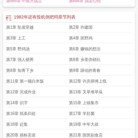
第685章 中医大成立
第684章 搞定心结
TXT
1982年还有投机倒把吗
章节列表
第1章 坠崖穿越
第2章 许建国
第3章 上工
第4章 抓野鸡
第5章 野鸡汤
第6章 赚钱的想法
第7章 强人锁男
第8章 乡里供销社
第8章 知青下乡
第9章 躁动的青春
第11章 第一顿白米饭
第12章 许庆师傅上线
第12章 完成作业
第13章 叉草堆草垛
第14章 识字
第15章 上镇集市
第16章 纸条归处
第17章 羊肚菌
第18章 赶集
第19章 中年大叔
第20章 插标卖首
第21章 国营副食店