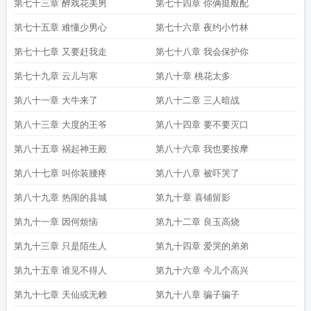
第七十三章 醉戏花美男
第七十四章 你俩挺般配
第七十五章 难懂少男心
第七十六章 夜约小竹林
第七十七章 又要赶我走
第七十八章 我会保护你
第七十九章 云儿与寒
第八十章 桃花太多
第八十一章 大牛来了
第八十二章 三人暗战
第八十三章 大度的王爷
第八十四章 要不要灭口
第八十五章 祸起神王殿
第八十六章 我也要按摩
第八十七章 叫你装腰疼
第八十八章 被吓哭了
第八十九章 热闹的县城
第九十章 喜铺留影
第九十一章 因何烦恼
第九十二章 良玉高烧
第九十三章 只是陌生人
第九十四章 爱哭的弟弟
第九十五章 谁见不得人
第九十六章 今儿个高兴
第九十七章 天仙或无赖
第九十八章 骗子骗子