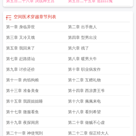
第五百二十六章 决战神王宫
第五百二十五章 追踪白魇
空间医术穿越
章节列表
第一章 身临异世
第二章 出手救人
第三章 又冷又饿
第四章 型男出没
第五章 我回来了
第六章 残了
第七章 赶路搭讪
第八章 暖男大牛
第九章 讨价还价
第十章 职业病发作
第十一章 肉馅狗粮
第十二章 互赠礼物
第十三章 准备美食
第十四章 西凉萧王爷
第十五章 我跟姐姐睡
第十六章 佩佩来电
第十七章 微服看鱼
第十八章 看到希望
第十九章 夜探闺房
第二十章 做贼不心虚
第二十一章 神使驾到
第二十二章 假正经大人