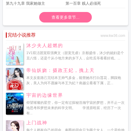
第九十九章 我家她做主
第一百章 贱人必须死
查看更多章节...
完结小说推荐
www.kw36.com
沐少夫人超燃的
1V1双洁团宠双强爽文（甜宠无虐）京都盛传，沐少的媳妇是个
丑八怪，还是个从小地方来的乡下人，众吃瓜等着看好戏。...
帝仙妖娆：摄政王妃，拽上天
本文反套路己完结本王帅气多金，能替她吊打白莲花，脚踩炮
灰，美人为何不愿嫁与本王为妃？南越尘看着下属，正...
宇宙的边缘世界
仰望璀璨的星空，你一定有过探秘浩瀚宇宙的梦想，并不止一次
地思考和梦想未来的科学文明。 学渣原晧宸，经历了一次
有...
上门战神
每个人都有自己的宿命。秦爵的宿命只为两个女人。一个是给他