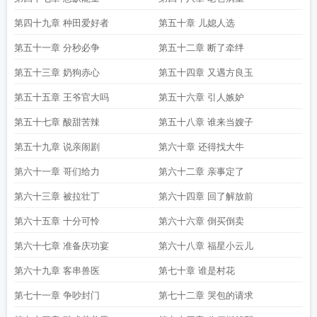
第四十九章 种田爱好者
第五十章 儿媳人选
第五十一章 分秒必争
第五十二章 断了牵绊
第五十三章 奶狗赤心
第五十四章 又遇方良玉
第五十五章 王爷官大吗
第五十六章 引人嫉妒
第五十七章 酸甜苦辣
第五十八章 谁来当嫂子
第五十九章 说亲闹剧
第六十章 还得找大牛
第六十一章 哥们给力
第六十二章 亲事定了
第六十三章 被拉壮丁
第六十四章 回了解放前
第六十五章 十分可怜
第六十六章 倒买倒卖
第六十七章 准备庆功宴
第六十八章 福星小云儿
第六十九章 客串兽医
第七十章 谁是村花
第七十一章 争吵封门
第七十二章 哭包的请求