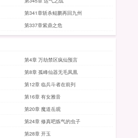
第345章 运气之战
第341章斩杀鲲鹏再回九州
第337章紫鼎之危
第4章 万劫禁区疯仙预言
第8章 孤峰仙器无毛凤凰
第12章 临兵斗者在前列
第16章 有女雅音
第20章 魔道岳观
第24章 修真吧炼气的虫子
第28章 开玉