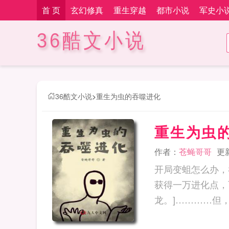
首 页
玄幻修真
重生穿越
都市小说
军史小
36酷文小说
36酷文小说
>
重生为虫的吞噬进化
重生为虫
作者：
苍蝇哥哥
更新
开局变蛆怎么办，
获得一万进化点，