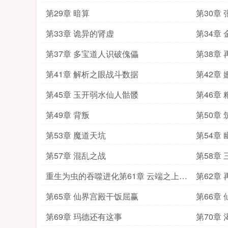
第29章 暗算
第30章
第33章 诡异的肾虚
第34章
第37章 多宝道人识破傀儡
第38章
第41章 解析之眼战斗数据
第42章
第45章 玉开弱水仙人骷髅
第46章
第49章 背叛
第50章 
第53章 魔道天坑
第54章
第57章 混乱之战
第58章
重生为虫的吞噬进化第61章 云端之上风
第62章
蜉蝣
第65章 仙界宫殿干饭屈赢
第66章
第69章 玛德还有这事
第70章