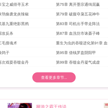
 多宝之威得寻玉术
第75章 离开墨宗通缉屈赢
 铁鸮偷袭龙炎辣椒
第79章 破腹夺枭五花神牛
 筑基九重绝影黑鸦
第83章 司机出手带走阵法
 围攻反杀
第87章 血洗坊市诛聂子峰
 三毛搜魂术
重生为虫的吞噬进化第91章 
 放鸽子
第95章 借钱罗盘阴阳甲
 再次戏耍吞噬金丹
第99章 吞噬金丹凝气成虚
查看更多章节...
网游之霸王传说