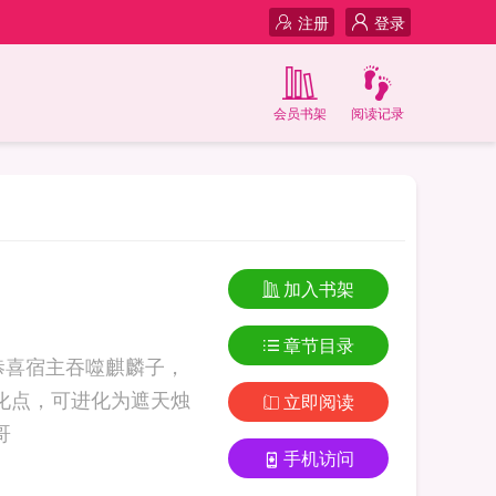
注册
登录
会员书架
阅读记录
加入书架
章节目录
恭喜宿主吞噬麒麟子，
化点，可进化为遮天烛
立即阅读
 苍蝇哥哥
手机访问