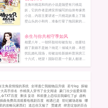
主角叫桃花和尚的小说是隔壁有只桃花
妖，它的作者是娉安所编写的仙侠奇缘类
小说，内容主要讲述一只桃花妖看上了隔
壁山头的小和尚，准备打晕了拖回家的故
事。桃花一直觉得喜欢一个人是件极简单
的事。喜欢，在一起，然后一起做羞羞的
余生与你共相守季如风
事。可等她真的喜欢上一个人，搭上半条
相爱八年，一朝怀胎却却被告知，他要结
命之后才发现，原来光是在一起就有那么
婚了新娘不是她？纳尼！倾城大婚，本想
难。...
扰乱婚礼现场，却被迫给新娘科普洞房三
十六式，绝望！国际巨星一个新人都潜规
则不了，我爬到这位置还有什么意思？...
有主角卖情报的系统
全球逃亡我能物品升级
若兮leg
探秘
十大高手排名
作精美人穿书了全文阅读
豪门冷少追爱呆萌
人伞TXT百度
亵渎 妄语
和前妻上恋综后我爆红了gl
虚构
插曲免费高清观看电视剧百度
相遇已是
世纪赌场老板
哪
里的攻略玩家西幻
道总你又输了
贾建虎
肆意绽放的百合