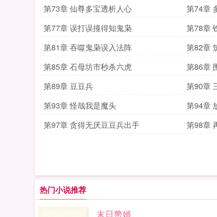
第73章 仙尊多宝透析人心
第74章
第77章 误打误撞得知鬼枭
第78章
第81章 吞噬鬼枭误入法阵
第82章
第85章 石母坊市秒杀六虎
第86章
第89章 豆豆兵
第90章
第93章 怪哉我是魔头
第94章
第97章 贪得无厌豆豆兵出手
第98章
热门小说推荐
末日赘婿