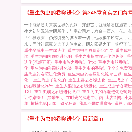
《重生为虫的吞噬进化》第348章真实之门终
一个能够通向真实世界的孔洞，穿越它，就能够看破虚妄，
生之初的混沌太阴所化，与宇宙同寿，寿命一百八十亿。 
古仙界毁灭，仍然缜密的谋划着一切，他欺骗了所有人，让
来，同时让屈赢失去了肉体生命。阴差阳错之下，获得了仙主
重生变成虫子吞噬进化
重生为虫的吞噬进化百度
重生成虫
读
重生为虫的吞噬进化的
重生之虫族吞噬进化笔趣阁
重
进化(苍蝇哥哥)
重生虫族之吞噬进化txt
重生为虫的吞噬进化
化
重生为虫的吞噬进化类
重生为虫的吞噬进化全文免费
生为虫的吞噬进化免费
重生为虫的吞噬进化诡异世界
重
化_
重生为虫子进化的
重生虫群之吞噬进化
重生成虫子
的吞噬进化啄米
重生大熊猫之吞噬进化
重生成虫子吞噬
TXT
重生虫族之吞噬进化飞卢
重生为虫的吞噬进化苍蝇
让你蹭呀！
黑耀黎明
在时光的流逝中听雨
太古剑尊
小
集
惊悚电影[无限]
修罗狂婿
我真不是隐世魔头
盛总，你
《重生为虫的吞噬进化》最新章节