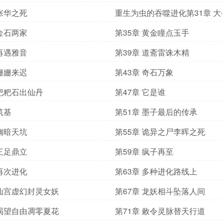
 张华之死
重生为虫的吞噬进化第31章 
 金石两家
第35章 黄金瞳点玉手
 再遇雅音
第39章 道斋雷诛木精
 姗姗来迟
第43章 奇石万象
 粑粑石出仙丹
第47章 它是谁
筑基
第51章 墨子最后的传承
 幽暗天坑
第55章 诡异之尸李晖之死
 三足鼎立
第59章 疯子再至
 再次进化
第63章 多种进化路线上
 仙宫虚幻封灵女妖
第67章 龙妖相斗坠落人间
 渴望自由凋零夏花
第71章 敕令灵脉替天行道