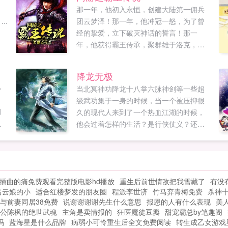
，
那一年，他初入永恒，创建大陆第一佣兵
..
团云梦泽！那一年，他冲冠一怒，为了曾
经的挚爱，立下破灭神话的誓言！那一
年，他获得霸王传承，聚群雄于洛克，以
众神之名，开启霸王之路！那一年，...
降龙无极
身
当北冥神功降龙十八掌六脉神剑等一些超
级武功集于一身的时候，当一个被压抑很
脚
久的现代人来到了一个热血江湖的时候，
杜
他会过着怎样的生活？是行侠仗义？还是
微
隐退江湖？是碌碌无闻？还是要书写属于
自己的热血江湖的传奇故事？一切都在降
龙无极之中。不一样的修真，不一样的仙
侠。是经典的回顾，是热血的篇章。神通
插曲的痛免费观看完整版电影hd播放
重生后前世情敌把我雪藏了
有没
等级小成，大成，化境，道境，极境。修
名云娘的小
适合红楼梦发的朋友圈
程派李世济
竹马弃青梅免费
杀神
为等级后天，先天，化凡，悟道，山海，
与前妻同居38免费
说谢谢谢谢先生什么意思
报恩的人有什么表现
美
御虚，炼星，天位，极道。书友一群
公陈枫的绝世武魂
主角是卖情报的
狂医魔徒豆瓣
甜宠霸总by笔趣阁
87079918书友二群120826625...
吗
蓝海星是什么品牌
病弱小可怜重生后全文免费阅读
转生成乙女游戏