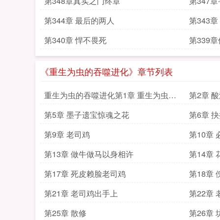
第348章真实之门终章
第347
第344章 最后的两人
第343
第340章 悍不畏死
第339
《重生为虫的吞噬进化》章节列表
重生为虫的吞噬进化第1章 重生为虫吞
第2章 
噬进化
第5章 墨子遗宝惊魂之花
第6章 
第9章 老司鸡
第10章
第13章 做牛做马以身相许
第14章
第17章 死皮赖脸老司鸡
第18章
第21章 老司鸡出手上
第22章
第25章 散修
第26章 