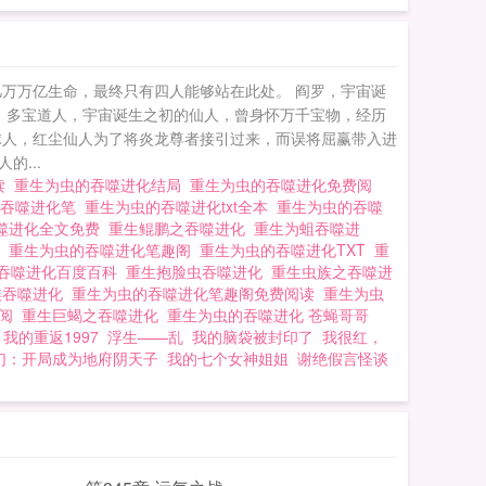
万万亿生命，最终只有四人能够站在此处。 阎罗，宇宙诞
 多宝道人，宇宙诞生之初的仙人，曾身怀万千宝物，经历
球人，红尘仙人为了将炎龙尊者接引过来，而误将屈赢带入进
...
读
重生为虫的吞噬进化结局
重生为虫的吞噬进化免费阅
之吞噬进化笔
重生为虫的吞噬进化txt全本
重生为虫的吞噬
噬进化全文免费
重生鲲鹏之吞噬进化
重生为蛆吞噬进
的
重生为虫的吞噬进化笔趣阁
重生为虫的吞噬进化TXT
重
吞噬进化百度百科
重生抱脸虫吞噬进化
重生虫族之吞噬进
族吞噬进化
重生为虫的吞噬进化笔趣阁免费阅读
重生为虫
线阅
重生巨蝎之吞噬进化
重生为虫的吞噬进化 苍蝇哥哥
我的重返1997
浮生——乱
我的脑袋被封印了
我很红，
幻：开局成为地府阴天子
我的七个女神姐姐
谢绝假言怪谈