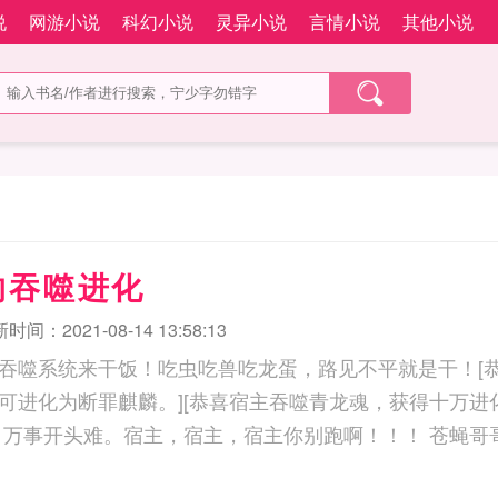
说
网游小说
科幻小说
灵异小说
言情小说
其他小说
的吞噬进化
时间：2021-08-14 13:58:13
吞噬系统来干饭！吃虫吃兽吃龙蛋，路见不平就是干！[
可进化为断罪麒麟。][恭喜宿主吞噬青龙魂，获得十万进
龙。]…………但，万事开头难。宿主，宿主，宿主你别跑啊！！！