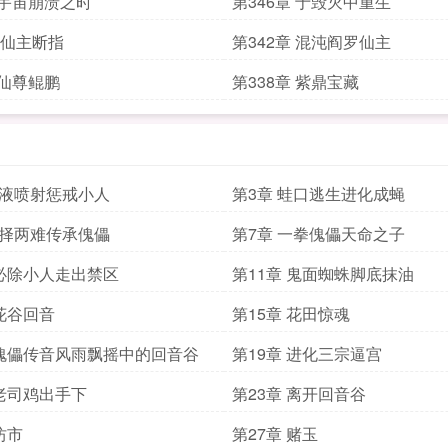
章宇宙崩溃之时
第346章 于毁灭中重生
章 仙主断指
第342章 混沌阎罗仙主
章仙尊鲲鹏
第338章 紫鼎宝藏
酸液喷射惩戒小人
第3章 蛙口逃生进化成蝇
抉择两难传承傀儡
第7章 一拳傀儡天命之子
 必除小人走出禁区
第11章 鬼面蜘蛛脚底抹油
 花谷回音
第15章 花田惊魂
 傀儡传音风雨飘摇中的回音谷
第19章 进化三宗逼宫
 老司鸡出手下
第23章 离开回音谷
坊市
第27章 赌玉