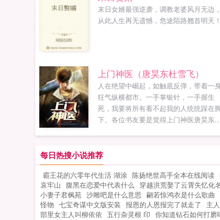
末日女婿最强逆袭，调教老婆风月无边
从此人生再无遗憾，危途陌路翘首明天！.
上门神医（唐昊东杜雪飞）
人在绝望中崛起，如触底反弹，带着一
狂气纵横都市。一手掌银针，一手握生
死，我要将所有看不起我的人统统踩在
下。各位书友要是觉得上门神医唐昊东
雪飞还不错的话请不要忘记向您QQ群和
博里的朋友推荐哦！...
每日热搜小说推荐
霸王花的六零年代生活 湖涂
陈扬绝世高手全本在线阅读
哀牢山
腹黑在恋爱中代表什么
穿越洪荒娶了云霄失忆化
小妻子君枫苑
沙雕吧是什么意思
翩若惊鸿衣是什么歌曲
怪物
七宝奇谋中文版安装
报恩的人恩报完了就走了
主人
部里女主人叫柳依依
五行杂灵根 印
你知道钻石如何打磨