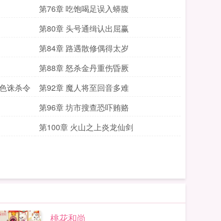
第76章 吃饱喝足误入蟒腹
第80章 头号通缉认出屈赢
第84章 路遇散修偶得太岁
第88章 怒杀金丹重伤昏厥
血色诛杀令
第92章 魔人将至回音多难
第96章 坊市搜查恐吓贿赂
第100章 火山之上炎龙仙剑
桃花和尚