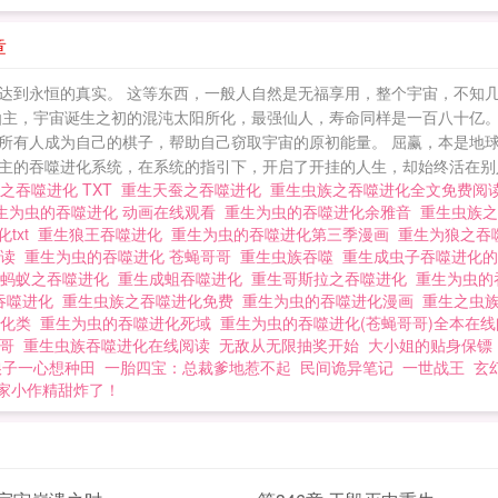
章
达到永恒的真实。 这等东西，一般人自然是无福享用，整个宇宙，不知几
仙主，宇宙诞生之初的混沌太阳所化，最强仙人，寿命同样是一百八十亿。
所有人成为自己的棋子，帮助自己窃取宇宙的原初能量。 屈赢，本是地
的吞噬进化系统，在系统的指引下，开启了开挂的人生，却始终活在别人的
之吞噬进化 TXT
重生天蚕之吞噬进化
重生虫族之吞噬进化全文免费阅
生为虫的吞噬进化 动画在线观看
重生为虫的吞噬进化余雅音
重生虫族
txt
重生狼王吞噬进化
重生为虫的吞噬进化第三季漫画
重生为狼之吞
阅读
重生为虫的吞噬进化 苍蝇哥哥
重生虫族吞噬
重生成虫子吞噬进化
生蚂蚁之吞噬进化
重生成蛆吞噬进化
重生哥斯拉之吞噬进化
重生为虫的
 吞噬进化
重生虫族之吞噬进化免费
重生为虫的吞噬进化漫画
重生之虫
进化类
重生为虫的吞噬进化死域
重生为虫的吞噬进化(苍蝇哥哥)全本在
哥哥
重生虫族吞噬进化在线阅读
无敌从无限抽奖开始
大小姐的贴身保镖
娘子一心想种田
一胎四宝：总裁爹地惹不起
民间诡异笔记
一世战王
玄
家小作精甜炸了！