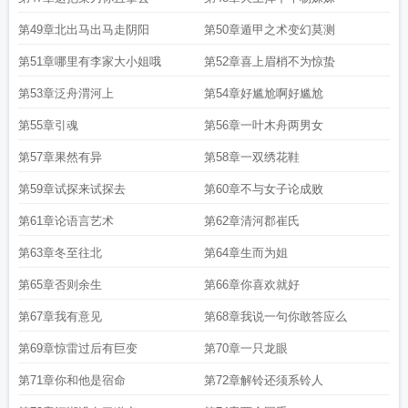
第49章北出马出马走阴阳
第50章遁甲之术变幻莫测
第51章哪里有李家大小姐哦
第52章喜上眉梢不为惊蛰
第53章泛舟渭河上
第54章好尴尬啊好尴尬
第55章引魂
第56章一叶木舟两男女
第57章果然有异
第58章一双绣花鞋
第59章试探来试探去
第60章不与女子论成败
第61章论语言艺术
第62章清河郡崔氏
第63章冬至往北
第64章生而为姐
第65章否则余生
第66章你喜欢就好
第67章我有意见
第68章我说一句你敢答应么
第69章惊雷过后有巨变
第70章一只龙眼
第71章你和他是宿命
第72章解铃还须系铃人