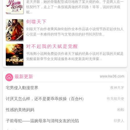
老天开眼，她的骨髓配型成功地救了某大佬的命。于是两人在一
纸契约下，走上了一条假戏真做的不归路！等等，说好的演戏
呢...
剑噬天下
剑噬天下由作者乘风御剑创作全本作品该小说情节跌宕起伏扣人
心弦是一本难得的情节与文笔俱佳的好书919言情...
对不起我的天赋是觉醒
书海阁小说网免费提供作者天下贼的经典小说对不起我的天赋是
觉醒最新章节全文阅读服务本站更新及时无弹窗...
最新更新
www.kw36.com
宅男侵入動漫世界
夜神月牙
讨厌又怎么样，还不是要乖乖挨操（百合H）
性无能天使
性感的美艳妈妈
柏毅
子前母犯——温婉母亲与清纯女友的沦陷
织梦人