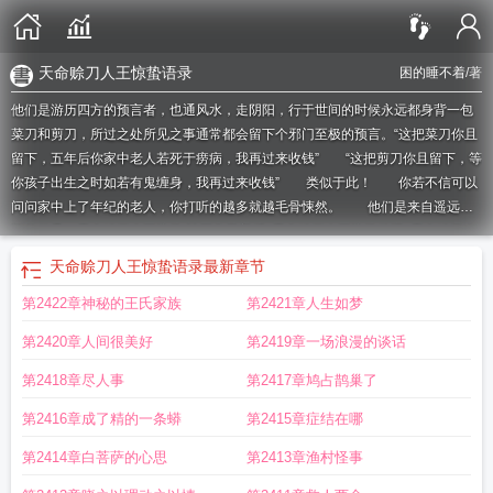
天命赊刀人王惊蛰语录
困的睡不着
/著
他们是游历四方的预言者，也通风水，走阴阳，行于世间的时候永远都身背一包
菜刀和剪刀，所过之处所见之事通常都会留下个邪门至极的预言。“这把菜刀你且
留下，五年后你家中老人若死于痨病，我再过来收钱” “这把剪刀你且留下，等
你孩子出生之时如若有鬼缠身，我再过来收钱” 类似于此！ 你若不信可以
问问家中上了年纪的老人，你打听的越多就越毛骨悚然。 他们是来自遥远道
门的传承。
天命赊刀人王惊蛰 被厉鬼带着后
天命赊刀人王惊蛰动漫
天命赊刀人
王惊蛰跟小草结婚是哪集
天命赊刀人王惊蛰最新
天命赊刀人王惊蛰爸叫什么
天
天命赊刀人王惊蛰语录
最新章节
命赊刀人王惊蛰儿子的结局
天命赊刀人王惊蛰第几集大婚
天命赊刀人王惊蛰和
第2422章神秘的王氏家族
第2421章人生如梦
小草大婚
天命赊刀人王惊蛰和小草
天命赊刀人王惊蛰百度百科
天命赊刀人王惊
蛰大婚
天命赊刀人王惊蛰最后娶了谁
天命赊刀人王惊蛰什么时候回归
天命赊刀
第2420章人间很美好
第2419章一场浪漫的谈话
人王惊蛰儿子
天命赊刀人王惊蛰什么时候逆天改命
天命赊刀人怎么换主角了
天
命赊刀人王惊蛰为什么去陇西
天命赊刀人王惊蛰笔趣阁
天命赊刀人王惊蛰什么
第2418章尽人事
第2417章鸠占鹊巢了
时候改命
天命赊刀人王惊蛰茅小草第一次
天命赊刀人王惊蛰几个女人
天命赊刀
第2416章成了精的一条蟒
第2415章症结在哪
人王惊蛰毛小草结婚多少集
天命赊刀人王惊蛰和茅小草
天命赊刀人王惊蛰改命
成功是第几集
天命赊刀人王惊蛰实力
天命赊刀人王惊蛰说的情话
天命赊刀人王
第2414章白菩萨的心思
第2413章渔村怪事
惊蛰结婚在第几章
天命赊刀人王惊蛰最后怎么样了
天命赊刀人王惊蛰和唐大
天