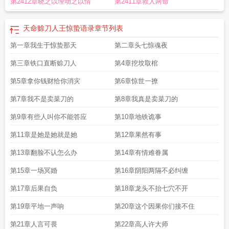
第2412章晓之以理动之以情
第2411章救人两命
命赊刀人王惊蛰对小草说的情话
天命赊刀人王惊蛰怎么了
天命赊刀人王惊蛰最
新章节
天命赊刀人王惊蛰什么时候恢复记忆的
天命赊刀人王惊蛰哪一集死了
天
命赊刀人王惊蛰借命以后是怎么了
天命赊刀人王惊蛰顶点
天命赊刀人王惊蛰结
天命赊刀人王惊蛰语录
章节列表
局
天命赊刀人王惊蛰恢复记忆是哪一章
天命赊刀人王惊蛰什么时候恢复记忆
天
第一章我生于惊蛰那天
第二章头七惊魂夜
命赊刀人王惊蛰漫画
天命赊刀人中王惊蛰的老婆是
天命赊刀人王惊蛰有几个红
颜
天命赊刀人王惊蛰到底是谁
天命赊刀人人物介绍
天命赊刀人王惊蛰跟小草结
第三章铁口直断赊刀人
第4章挖坟取棺
婚
天命赊刀人王惊蛰和小草结局
天命赊刀人人物结局
天命赊刀人王惊蛰林羡
鱼
第5章拿你钱财给你消灾
天命赊刀人王惊蛰笔趣阁免费阅读
天命赊刀人王惊蛰和谁在一起了
第6章惊世一撩
天命赊刀
人王惊蛰对小草说的情话有哪些
天命赊刀人王惊蛰借命成功后
天命赊刀人王惊
第7章我不是卖菜刀的
第8章我真是卖菜刀的
蛰最后的结局
天命赊刀人王惊蛰全文免费阅读
天命赊刀人王惊蛰最后结局
天命
赊刀人王惊蛰对小草说的话
天命赊刀人王惊蛰免费阅读
天命赊刀人王惊蛰全文
第9章有些人叫你不能答应
第10章地铁诡事
免费
天命赊刀人王惊蛰娶了谁
天命赊刀人王惊蛰在小学旁边是多少集
天命赊刀
第11章是她是她就是她
第12章果然有事
人王惊蛰大婚是哪一章
天命赊刀人王惊蛰茅小草结婚
天命赊刀人王惊蛰免费听
书
天命赊刀人王惊蛰语录
天命赊刀人王惊蛰茅小草结婚是哪一章
天命赊刀人王
第13章翻脸不认怎么办
第14章有情难眷属
惊蛰恢复记忆
天命赊刀人王惊蛰的父亲叫什么
天命赊刀人王惊蛰什么时候出地
第15章一场冥婚
第16章阴阳两隔不必纠缠
府的
第17章后果自负
第18章龙头不抬七穴不开
第19章平地一声响
第20章这个因果你们接不住
第21章人言可畏
第22章高人许大师