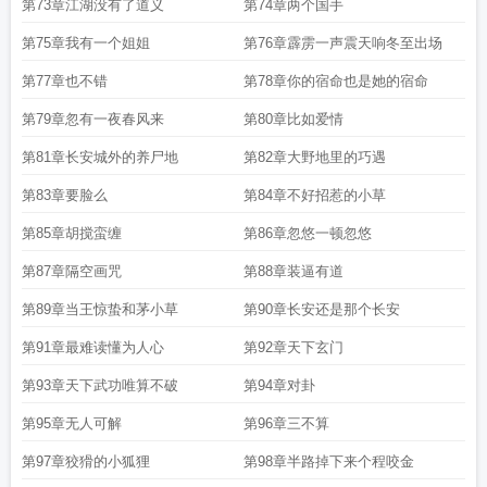
第73章江湖没有了道义
第74章两个国手
第75章我有一个姐姐
第76章霹雳一声震天响冬至出场
第77章也不错
第78章你的宿命也是她的宿命
第79章忽有一夜春风来
第80章比如爱情
第81章长安城外的养尸地
第82章大野地里的巧遇
第83章要脸么
第84章不好招惹的小草
第85章胡搅蛮缠
第86章忽悠一顿忽悠
第87章隔空画咒
第88章装逼有道
第89章当王惊蛰和茅小草
第90章长安还是那个长安
第91章最难读懂为人心
第92章天下玄门
第93章天下武功唯算不破
第94章对卦
第95章无人可解
第96章三不算
第97章狡猾的小狐狸
第98章半路掉下来个程咬金