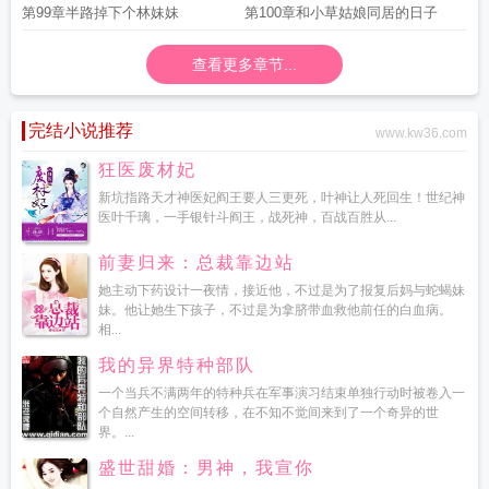
第99章半路掉下个林妹妹
第100章和小草姑娘同居的日子
查看更多章节...
完结小说推荐
www.kw36.com
狂医废材妃
新坑指路天才神医妃阎王要人三更死，叶神让人死回生！世纪神
医叶千璃，一手银针斗阎王，战死神，百战百胜从...
前妻归来：总裁靠边站
她主动下药设计一夜情，接近他，不过是为了报复后妈与蛇蝎妹
妹。他让她生下孩子，不过是为拿脐带血救他前任的白血病。
相...
我的异界特种部队
一个当兵不满两年的特种兵在军事演习结束单独行动时被卷入一
个自然产生的空间转移，在不知不觉间来到了一个奇异的世
界。...
盛世甜婚：男神，我宣你