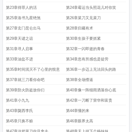
第23章得罪人的活
第24章霉运当头照花儿对你笑
第25章洛书九星绝煞
第26章菜刀又见菜刀
第27章玄门昆仑出马
第28章归藏有术
第29章天谴之诅
第30章生孩子要抓紧
第31章寻人启事
第32章一闪即逝的青春
第33章油盐不进
第34章忽有所感也是徒劳
第35章时间泯灭不了心里的恨意
第36章一步迈上无法回头的路
第37章就三刀看你命吧
第38章全场懵逼
第39章防火防盗放你们
第40章像一阵细雨洒落你心底
第41章小九九
第42章一刀断了荣华和富贵
第43章陇西李氏
第44章懂的来
第45章只换不赊
第46章眼界太高
第47章这把菜刀你且拿去
第48章天上掉下个杨妹妹