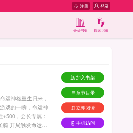
注册
登录
会员书架
阅读记录
加入书架
章节目录
命运神格重生归来，
游戏的一瞬，命运神
立即阅读
+500，会长专属：
手机访问