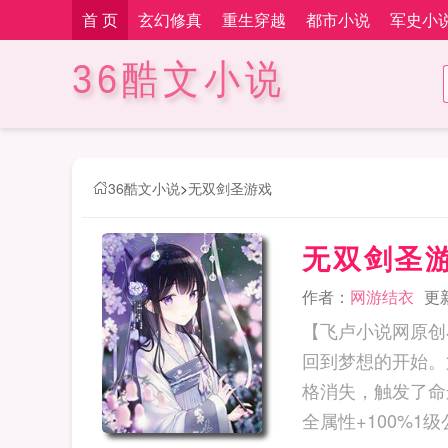
首 页
玄幻修真
重生穿越
都市小说
军史小
36酷文小说
36酷文小说
>
无双剑圣游戏
无双剑圣
作者：
网游结衣
更新
【飞卢小说网原创
回到梦想的开始。
格消失，触发了命
全属性+100%1级公会：掉宝率+100%.