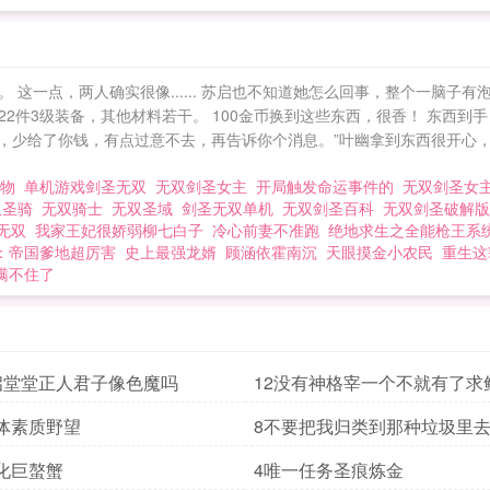
 网游结衣
这一点，两人确实很像...... 苏启也不知道她怎么回事，整个一脑子
备，22件3级装备，其他材料若干。 100金币换到这些东西，很香！ 东西
，少给了你钱，有点过意不去，再告诉你个消息。”叶幽拿到东西很开心，美
人物
单机游戏剑圣无双
无双剑圣女主
开局触发命运事件的
无双剑圣女
双圣骑
无双骑士
无双圣域
剑圣无双单机
无双剑圣百科
无双剑圣破解
无双
我家王妃很娇弱柳七白子
冷心前妻不准跑
绝地求生之全能枪王系
：帝国爹地超厉害
史上最强龙婿
顾涵依霍南沉
天眼摸金小农民
重生这
瞒不住了
启堂堂正人君子像色魔吗
12没有神格宰一个不就有了求
价
体素质野望
8不要把我归类到那种垃圾里
化巨螯蟹
4唯一任务圣痕炼金