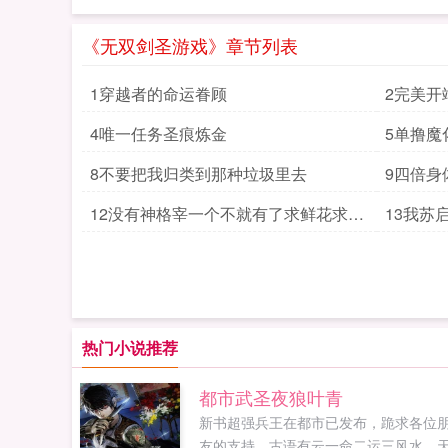
《无双剑圣游戏》章节列表
1穿越者的命运眷顾
2完美开
4唯一任务圣痕炼金
5单撸魔
8不要把我归类到那种垃圾里去
9四倍身
12没有神格宰一个不就有了求鲜花求评
13我苏
价
热门小说推荐
都市武圣夜狼叶青
新书超强兵王在都市已发布，跪求各位
友的支持。古语有云一命二运三风水。