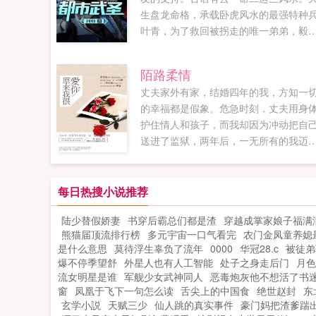
生盘龙命格，承载卧虎风水的最强特种
叶青，为了救回被拐走的唯一弟弟，毅
退伍南下。可是，在这灯红酒绿的都市
隐忍只是无用，拳头才是真理。英雄气
陌路柔情
短，儿女情长，终究敌不过那残酷的生
丈夫家外有家，结婚四年的我，方知一
法则。而他，誓要成为那生存法则的制
的幸福都是假象。危急时刻，丈夫用身
者！...
护住情人和孩子，而我却因为冲动把自
送进了监狱，两年后，一无所有的我迈
监狱的大门，从此开始我复仇的步伐...
每日热搜小说推荐
陆少替假娇妻
书穿后霸总们都是渣
穿越成掌家娘子福满
熊猫届顶流排行榜
多元宇宙一口气看完
农门金凤童养媳
是什么意思
莫待浮生辜负了流年
0000
华冠28.c
被徒弟
爆不停季望舒
外星人也有人工智能
处子之身走后门
月色
流女明星是谁
军舰少女武神同人
恶毒炮灰他不想活了书
窗
凤凰于飞下一句怎么读
舌尖上的中国食
绝世赵封
东
玄学小説
天赋三少
仙人跳的真实事件
豪门妈把渣爹踹