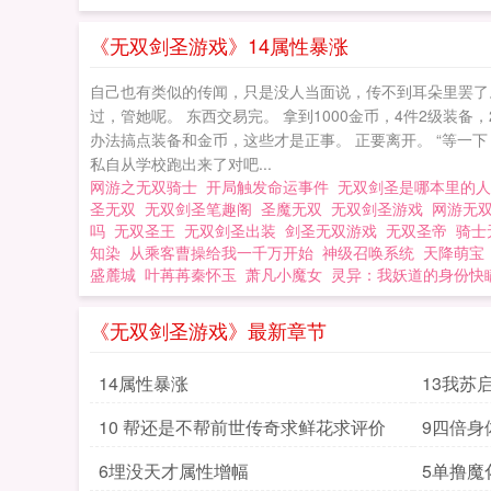
件的小说 无双圣帝
《无双剑圣游戏》14属性暴涨
自己也有类似的传闻，只是没人当面说，传不到耳朵里罢了。 
过，管她呢。 东西交易完。 拿到1000金币，4件2级装
办法搞点装备和金币，这些才是正事。 正要离开。 “等一下
私自从学校跑出来了对吧...
网游之无双骑士
开局触发命运事件
无双剑圣是哪本里的
圣无双
无双剑圣笔趣阁
圣魔无双
无双剑圣游戏
网游无
吗
无双圣王
无双剑圣出装
剑圣无双游戏
无双圣帝
骑士
知染
从乘客曹操给我一千万开始
神级召唤系统
天降萌宝
盛麓城
叶苒苒秦怀玉
萧凡小魔女
灵异：我妖道的身份快
《无双剑圣游戏》最新章节
14属性暴涨
13我苏
10 帮还是不帮前世传奇求鲜花求评价
9四倍身
6埋没天才属性增幅
5单撸魔