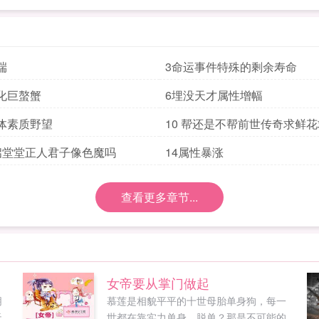
端
3命运事件特殊的剩余寿命
化巨螯蟹
6埋没天才属性增幅
体素质野望
10 帮还是不帮前世传奇求鲜
启堂堂正人君子像色魔吗
14属性暴涨
查看更多章节...
女帝要从掌门做起
朋
慕莲是相貌平平的十世母胎单身狗，每一
天
世都在靠实力单身，脱单？那是不可能的