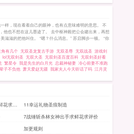
有泡一样，现在看着自己的眼神，也有点意味难明的意思。 不
到手，他也不想在这儿墨迹了。 去中枢神殿把公会建出来，再想
滋滋的把他叫住。 “嗯？什么消息。” 苏启脚步一顿。 “你
主角有几个
无双圣龙复古手游
无双圣尊
无双战圣
游戏剑
版
lol无双剑圣
无双大圣
无双剑圣百度百科
无双剑圣好看
统
繁星令
我是先生的白月光
总裁神秘妻
冷心前妻不准跑
辈子不负他
萧天爱赵无疆
我家夫人今天听话了吗
江月灵
鲜花求评
11幸运礼物圣痕制造
去
7战锤斩杀林女神出手求鲜花求评价
加更规则