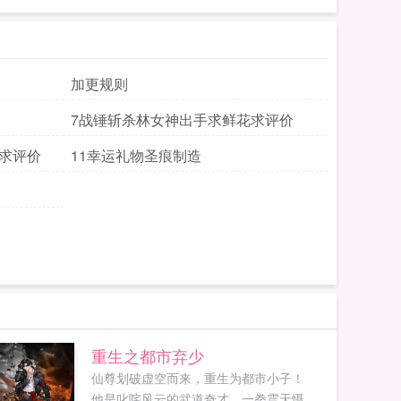
加更规则
7战锤斩杀林女神出手求鲜花求评价
花求评价
11幸运礼物圣痕制造
重生之都市弃少
仙尊划破虚空而来，重生为都市小子！
他是叱咤风云的武道奇才，一拳震天慑