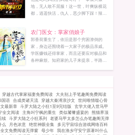
地，无人敢不屈服！这一世，叶爽纵横花
都，逍遥快活，仇人，恶少脚下踩！辣
妞，妹子怀中抱！...
农门医女：掌家俏娘子
郭香荷重生了，依旧是那个穷困潦倒的
家，身边还围绕着一大家子的极品亲戚。
学医赚钱还得掌家，而且还要应对极品和
各种麻烦。知府家的儿子来提亲，半路却
杀出个楚晋寒。楚晋寒说好的生死相依，
同去同归呢。郭香荷红着脸你脑子有病，
我才没说这种话。楚晋寒宠溺的笑着我脑
子里只有你！...
穿越古代掌家福妻免费阅读
大夫别上手笔趣阁免费阅读
6国语
合成类诸天流
穿越大秦溥浪沙文
世间唯情噬心骨
全文最新章
斗罗大陆之小狂1至9完结版
玄学大佬入世马甲
宁全文阅读
主角叫宁枫的重生
类似饕餮盛宴的
熊猫界顶
后续
斗罗大陆之小狂系列
老婆马甲太多怎么办笔趣阁无弹
什么
月色浓意
绝世神眼全集
多元宇宙综合游戏网络百科
眼全文免费阅读无弹窗
母少年
我在渔乡守安宁原著叫什么