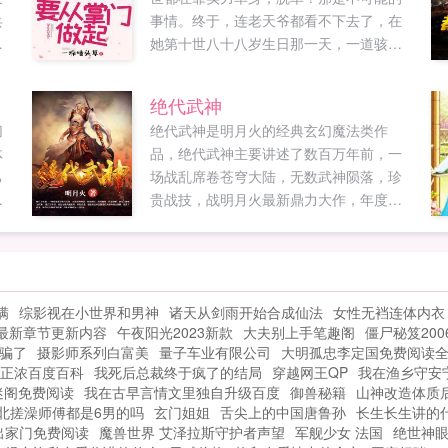
兵
事情。终于，连老天爷都看不下去了，在
然
她第十世八十八岁生日那一天，一道骇人
，
的闪电从天而降落在她头上从此，某蓝色
星球上少了一位单身女子，而某异界突然
绝代武神
存
多了一位女掌门。当慕莲站在冷风中，呼
切
绝代武神是明月火的经典玄幻魔法类作
定
吸异界的空气时，周围突然安静了滴，您
体
品，绝代武神主要讲述了数百万年前，一
的单身系统究极进化版已上线，请查收！
己
场战乱席卷苍穹大陆，无数武神陨落，珍
她不禁抽了抽嘴角，谁来告诉她，这个突
出
贵战技，战明月火最新鼎力大作，年度必
然冒出来的系统到底是怎么回事...
看玄幻魔法。禁忌书屋提供绝代武神最新
章节全文免...
满
综影视在小世界和男神
诸天从剑雨开始合成仙法
女性无裆连体内衣
最新章节更新内容
午夜阳光2023新款
大夫别上手笔趣阁
僵尸秘笈200
骗了
摄影师系列白富美
量子车业有限公司
大明孤忠李定国免费阅读
正浓百度百科
我死后总裁终于疯了的结局
穿越网王QP
我在渔乡守安
迷阁免费阅读
我在古早言情文里独自升级百度
御兽秘籍
山神改造体质
北搓澡师傅都是6男的吗
玄门姐姐
舌尖上的中国唐鲁孙
长生长生讲的
出家门免费阅读
魔兽世界 艾泽拉斯守护者声望
军舰少女 法国
绝世神