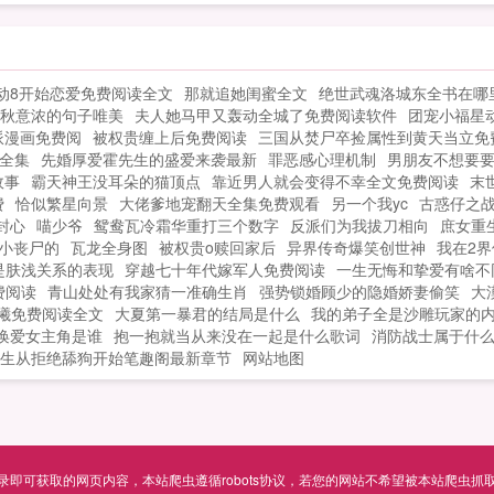
会
贵
辱
动8开始恋爱免费阅读全文
那就追她闺蜜全文
绝世武魂洛城东全书在哪
立
秋意浓的句子唯美
夫人她马甲又轰动全城了免费阅读软件
团宠小福星
祖
派漫画免费阅
被权贵缠上后免费阅读
三国从焚尸卒捡属性到黄天当立免
宠
全集
先婚厚爱霍先生的盛爱来袭最新
罪恶感心理机制
男朋友不想要
故事
霸天神王没耳朵的猫顶点
靠近男人就会变得不幸全文免费阅读
末
费
恰似繁星向景
大佬爹地宠翻天全集免费观看
另一个我yc
古惑仔之
封心
喵少爷
鸳鸯瓦冷霜华重打三个数字
反派们为我拔刀相向
庶女重
小丧尸的
瓦龙全身图
被权贵o赎回家后
异界传奇爆笑创世神
我在2界
是肤浅关系的表现
穿越七十年代嫁军人免费阅读
一生无悔和挚爱有啥不
费阅读
青山处处有我家猜一准确生肖
强势锁婚顾少的隐婚娇妻偷笑
大
曦免费阅读全文
大夏第一暴君的结局是什么
我的弟子全是沙雕玩家的
唤爱女主角是谁
抱一抱就当从来没在一起是什么歌词
消防战士属于什
生从拒绝舔狗开始笔趣阁最新章节
网站地图
可获取的网页内容，本站爬虫遵循robots协议，若您的网站不希望被本站爬虫抓取，可通过