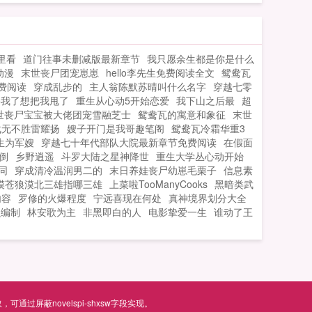
岁小男孩。开局无奈替亲姐苏曦代播。高
超技术，燃爆直播间。...
里看
道门往事未删减版最新章节
我只愿余生都是你是什么
动漫
末世丧尸团宠崽崽
hello李先生免费阅读全文
鸳鸯瓦
费阅读
穿成乱步的
主人翁陈默苏晴叫什么名字
穿越七零
要我了想把我甩了
重生从心动5开始恋爱
我下山之后最
超
世丧尸宝宝被大佬团宠雪融芝士
鸳鸯瓦的寓意和象征
末世
战无不胜雷耀扬
嫂子开门是我哥趣笔阁
鸳鸯瓦冷霜华重3
生为军嫂
穿越七十年代部队大院最新章节免费阅读
在假面
倒
乡野逍遥
斗罗大陆之星神降世
重生大学丛心动开始
同
穿成清冷温润男二的
末日养娃丧尸幼崽毛栗子
信息素
漠苍狼漠北三雄指哪三雄
上菜啦TooManyCooks
黑暗类武
内容
罗修的火爆程度
宁远喜现在何处
真神境界划分大全
么编制
林安歌为主
非黑即白的人
电影挚爱一生
谁动了王
屏蔽novelspi-shxsw字段实现。