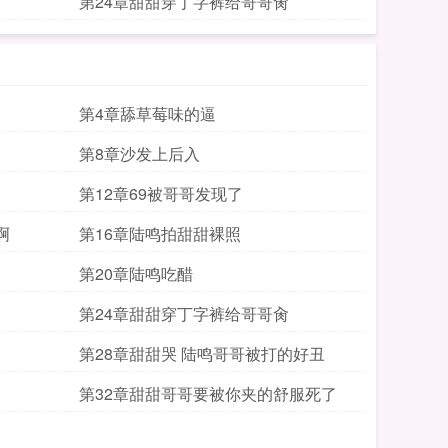
第24章甜甜穿丁字裤给哥哥肏
第4章舔草莓味的逼
第8章沙发上后入
第12章69被哥哥发现了
啊
第16章陆鸣拍甜甜裸照
第20章陆鸣吃醋
第24章甜甜穿丁字裤给哥哥肏
第28章甜甜哭 陆鸣哥哥被打的好丑
第32章甜甜哥哥要被你夹的舒服死了