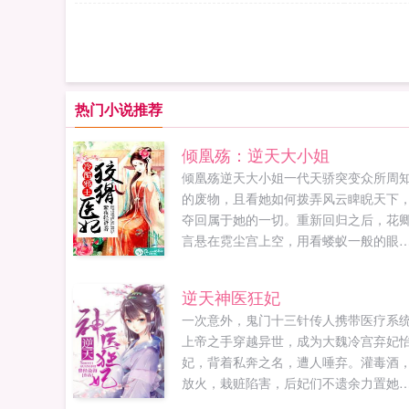
热门小说推荐
倾凰殇：逆天大小姐
倾凰殇逆天大小姐一代天骄突变众所周
的废物，且看她如何拨弄风云睥睨天下
夺回属于她的一切。重新回归之后，花
言悬在霓尘宫上空，用看蝼蚁一般的眼
看着下方面色铁青的花无忧，言语狂妄
界第一人又怎样？你趋之若鹜，我不屑
逆天神医狂妃
顾！既然你想要，给你玩玩又如何？...
一次意外，鬼门十三针传人携带医疗系
上帝之手穿越异世，成为大魏冷宫弃妃
妃，背着私奔之名，遭人唾弃。灌毒酒
放火，栽赃陷害，后妃们不遗余力置她
死地，没有最狠，只有更狠。然她超绝