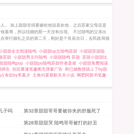
人。 加上甜甜非得要嫁给他说喜欢他，之后苏家父母还是
候羞辱，所以结婚的那一天没有出现。 不过陆鸣的父亲出
人在举行婚礼之后的第二天，刚好是个良辰吉日，去民政局领
小甜甜全文阅读陆鸣
小甜甜op文陆鸣苏甜
小甜甜苏甜陆
阅读苏甜
小甜甜男主叫陆鸣
小甜甜陆鸣 苏甜
苏甜小甜甜比
甜甜陆鸣pop
小甜甜po陆鸣苏甜作者是谁
小甜甜免费阅读
局师生
别后重逢笔趣阁无弹窗广告
和已婚教授搞上了by甜
占有欲by李暮夕
主角叫霍慕靳关关小说
啊肥阿新书笔趣
儿子吗
第32章甜甜哥哥要被你夹的舒服死了
第28章甜甜哭 陆鸣哥哥被打的好丑