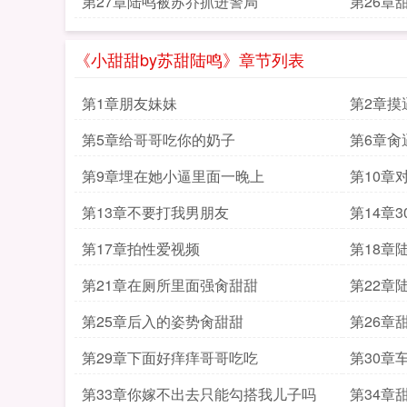
第27章陆鸣被苏乔抓进警局
第26章
《小甜甜by苏甜陆鸣》章节列表
第1章朋友妹妹
第2章摸
第5章给哥哥吃你的奶子
第6章肏逼w
第9章埋在她小逼里面一晚上
第10章
第13章不要打我男朋友
第14章
第17章拍性爱视频
第18章
第21章在厕所里面强肏甜甜
第22章
分手
第25章后入的姿势肏甜甜
第26章
第29章下面好痒痒哥哥吃吃
第30章
第33章你嫁不出去只能勾搭我儿子吗
第34章