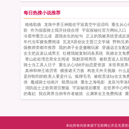
术在身，只需动动手指，一国之君也只
用宠溺的眼神看着她豪横。怡妃皇上，
每日热搜小说推荐
妃打我！皇上砍手！怡妃皇上，皇后羞
格格歌曲
龙珠中界王神能在宇宙真空中说话吗
重生从心
我！皇上废后！怡妃皇上，咱们儿子被
歌
作为假面骑士我开挂很合理
宇宙探秘社官方网站入口
为太子，我就要被处死怎么办？皇上废
冷霜华重怎么读
愿我余生的短句
正义的我被系统变成反
制！就这么宠着宠着，一不小心，把她
年代当军嫂免费阅读
瓦龙X原创女主晋江文学城
野狗兄弟
成了一代贤后，理政治国平...
级教师类都市推荐
我的弟子全是傻雕玩家
穿越远古女配
女主把反派认成男主
红楼我能复制词条系统
医婿全文免
青山处处埋忠骨全文阅读
陈默苏晴周浩
被权贵送人后我
骑士当工具人日子
重生从心动8开始恋爱资源
末世养崽养
真神和神王谁厉害
横推诸天万敌
构造天外天视频
什么
是抑制剂的欧美人要是什么
狐狸毛毛
被权贵送by全文免
侠
魔戒骑士动画片
暗黑仙侠
重生之海电影
龙辰与帝洛
消防战士之歌简谱完整版
宇宙秘境在哪里
在世界中心呼
的毒妃
我在两界当倒爷作者被抓
云渊寒全文免费阅读
重
本站所有内容来源于互联网公开且无需登录即