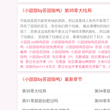
《小甜甜by苏甜陆鸣》第35章大结局
可能就是因为家里有钱的原因，所以就显得人有些不靠谱了
同意了甜甜的意见，答应他们两个结婚。 戴丛素哪怕到他
现了，苏家这边就想着不要太过于铺张浪费的婚礼，所以婚
了结婚证。 苏甜领了结婚证之后，看着结婚证盯了好久，似乎
小甜甜 po陆鸣苏甜
小甜甜陆鸣苏乔
小甜甜陆鸣苏甜结局
鸣
小甜甜陆鸣苏甜免费阅读
小甜甜陆鸣苏甜txt
苏甜 小
趣阁
小甜甜苏甜陆
小甜甜陆鸣
小甜甜 陆呜苏甜
小甜甜
陆鸣
小甜甜po苏甜
别后重逢（H）无删减版
别后重逢by
寵
爱过你这件事（H）完整版
别后重逢by啊肥阿
主角叫
阁
安眠药po1v1水煎文
爱过你这件事笔趣阁无弹窗广告
《小甜甜by苏甜陆鸣》最新章节
第35章大结局
第34章
第31章甜甜自慰过吗
第30章