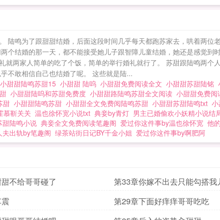
。 陆鸣为了跟甜甜结婚，后面这段时间几乎每天都跑苏家去，哄着两位老
们两个结婚的那一天，都不能接受她儿子跟智障儿童结婚，她还是感觉到时
礼就两家人简单的吃了个饭，简单的举行婚礼就行了。 苏甜跟陆鸣两个
不敢相信自己也结婚了呢。 这些就是陆...
小甜甜陆鸣苏甜15
小甜甜 陆呜
小甜甜免费阅读全文
小甜甜苏甜陆铭
甜甜
小甜甜陆呜和苏甜免费度
小甜甜路陆鸣苏甜全文阅读
小甜甜免费
苏甜
小甜甜陆鸣苏甜
小甜甜全文免费阅陆鸣苏甜
小甜甜苏甜陆鸣txt
小
霍慕靳关关
温也徐怀宽小说txt
典妾by青灯
男主已婚偷欢小妖精小说结
苏甜陆鸣小说
典妾全文免费阅读笔趣阁
爱过你这件事by温也徐怀宽
他的
人夫出轨by笔趣阁
绿茶站街日记BY千金小姐
爱过你这件事by啊肥阿
甜甜不给哥哥碰了
第33章你嫁不出去只能勾搭我
车震
第29章下面好痒痒哥哥吃吃