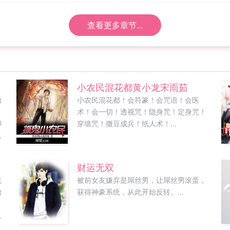
查看更多章节...
小农民混花都黄小龙宋雨茹
知
小农民混花都！会符篆！会咒语！会医
，
术！会一切！透视咒！隐身咒！定身咒！
卿
穿墙咒！撒豆成兵！纸人术！...
神
妖
一
财运无双
统
被前女友嫌弃是屌丝男，让屌丝男滚蛋，
怡
获得神豪系统，从此开始反转。...
，
于
医