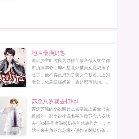
地表最强奶爸
璇玑少主叶纯良为寻得半条帝命入红尘都
市历练本心，却不想意外被美女总裁拉了
壮丁，他不得已成为了美女总裁名义上的
老公，化身最强奶爸，掀起都市风雨。他
文能喂奶教数学，武能锤爆搅局者。且看
一代牛人横行都市，吊打一些不服，成为
苏念八岁就去打kpl
地表最强奶爸。谁也不能欺负我的娃！叶
苏念苏曦的小说叫什么名字最近备受书友
纯良发出最强宣言。...
推崇的一部小说小说名字叫做苏念八岁就
去打kpl是作者啵啵奶茶的代表作之一，本
站带来主角苏念苏曦小说作者啵啵奶茶免
费阅读。苏念穿越到平行时空。转生为八