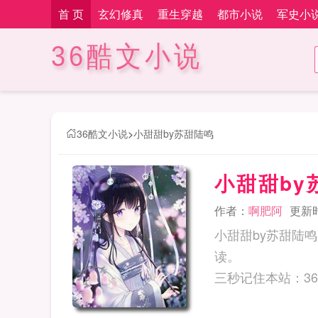
首 页
玄幻修真
重生穿越
都市小说
军史小
36酷文小说
36酷文小说
>
小甜甜by苏甜陆鸣
小甜甜by
作者：
啊肥阿
更新时间
小甜甜by苏甜陆
读。