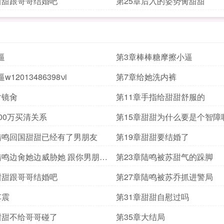
甜甜跟哥哥结婚吧
第25章后入的姿势肏甜甜
逼
第3章棒棒糖摩擦小逼
12013486398νi
第7章给她洗内裤
对镜肏
第11章手指给甜甜舒服的
300万买清关系
第15章甜甜为什么要是个智障
陆鸣回国甜甜已经有了男朋友
第19章甜甜要结婚了
陆鸣边肏她边威胁她 跟你男朋友
第23章陆鸣被苏甜气的跺脚
甜甜跟哥哥结婚吧
第27章陆鸣被苏乔抓进警局
车震
第31章甜甜自慰过吗
甜甜不给哥哥碰了
第35章大结局