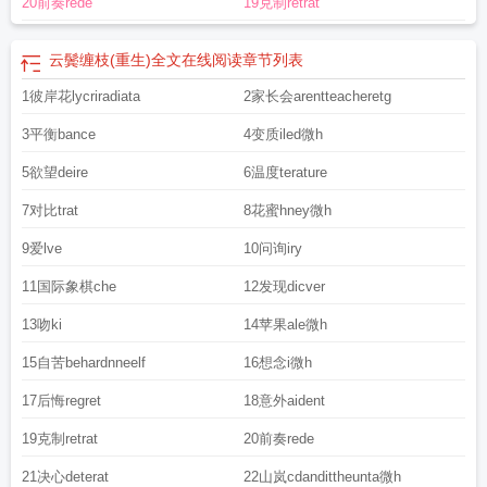
20前奏rede
19克制retrat
云鬓缠枝(重生)全文在线阅读
章节列表
1彼岸花lycriradiata
2家长会arentteacheretg
3平衡bance
4变质iled微h
5欲望deire
6温度terature
7对比trat
8花蜜hney微h
9爱lve
10问询iry
11国际象棋che
12发现dicver
13吻ki
14苹果ale微h
15自苦behardnneelf
16想念i微h
17后悔regret
18意外aident
19克制retrat
20前奏rede
21决心deterat
22山岚cdandittheunta微h