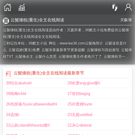
云鬓缠枝(重生)全文在线阅读
灭森
/著
云鬓缠枝(重生)全文在线阅读是由作者：灭森所著，36酷文小说免费提供云鬓缠
枝(重生)全文在线阅读全文在线阅读。
三秒记住本站：36酷文小说 网址：www.kw36.com
云鬓挽简介
云鬓读音是什
么
云鬓花娇(重生)免费
云鬓添香最新章节更新提醒
云鬓缠枝与容娡谢玹
云鬓缠
枝TXT
云鬓挽全文
云鬓什么意思
云鬓缠枝重生作者南川了了
云鬓缠枝另一个
名字
云鬓缠枝by南川了了TXT
云鬓缠枝by南川了免费阅读笔趣阁最新
云鬓缠枝
TXT百度
云鬓缠枝
云鬓湿全文免费阅读无弹窗
云鬓缠枝完整版全文免费阅
云鬓缠枝(重生)全文在线阅读
最新章节
读
云鬓缠枝by布丁琉璃免费阅读
云鬓花娇在线阅读
云鬓花娇(重生)好看吗
30结合akelveh
29欢爱enjyglve微h
28病梅ickbl
27发轫begng
26色授魂与unicatbeeendwithl
25许蕾姆hurre
24选项t
23无题untitled
22山岚cdandittheunta微h
21决心deterat