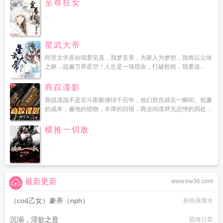
至尊狂女
...
星武大帝
阿里文学原创我爱至真，我梦至美，为家人为梦想，我将以尘埃
之躯，战遍万界星空！人生是一场宿命，打破桎梏，我要追...
商踪谍影
商战谍战不是宫斗那般缠绵千百年，他们胜负就在一瞬间。低廉
的成本，遍地的猎物，丰厚的回报，商业间谍肆无忌惮的四处...
横推一切敌
...
最新更新
www.kw36.com
（cod乙女）豢养（nph）
粉色蒸馏水
沉溺，淫欲之音
困倦日常