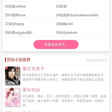
23无题untitled
24选项t
25许蕾姆hurre
26色授魂与unicatbeeendwithl
27发轫begng
28病梅ickbl
29欢爱enjyglve微h
30结合akelveh
查看更多章节...
完结小说推荐
www.kw36.com
重生世家子
原书名重生红三代四九城内，被称为太子党中最窝囊的私生子，
聂振邦不堪重负终于自杀了，却重生回到了和父亲相认之前的...
重生悍妇
本文爽文，重生，宅斗，绝对的宠文，欢迎入坑啊！前世，她是
名门淑女，嫁入侯府十余载，虽无所出，却贤良淑德，亦是妇
德...