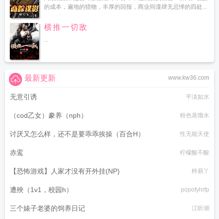
的成本，遍地的猎物，丰厚的回报，商业间谍肆无忌惮的四处...
横推一切敌
...
最新更新
www.kw36.com
无意引诱
平淡如水
（cod乙女）豢养（nph）
粉色蒸馏水
讨厌又怎么样，还不是要乖乖挨操（百合H）
性无能天使
赤鸾
柠檬酸不酸
【恐怖游戏】人家才没有开外挂(NP)
梓易丫
遭殃（1v1，校园h）
popofyhrfp
三个婊子老婆的饲养日记
江听潮