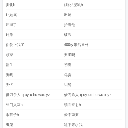
驯化h
驯化2泌乳h
让她疯
出局
坏掉了
护着他
计策
破裂
你爱上我了
400收婚后番外
顾家
要坐吗
新生
初春
狗狗
龟责
失忆
纠纷
借刀杀人 q uy u hu wux yz
借刀杀人 q uy us hu wu x yz
登门入室h
镜面投射h
乖孩子h
爱不重要
绑架
跪下来求我