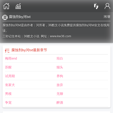
腐蚀剂by河txt
河
/著
腐蚀剂by河txt是由作者：河所著，36酷文小说免费提供腐蚀剂by河txt全文在线阅
读。
三秒记住本站：36酷文小说 网址：www.kw36.com
腐蚀剂by河txt
最新章节
梅雨end
坦白
苏醒
烟头
试用期
养狗
丧家犬
放弃
男模
无聊
争宠
醉酒