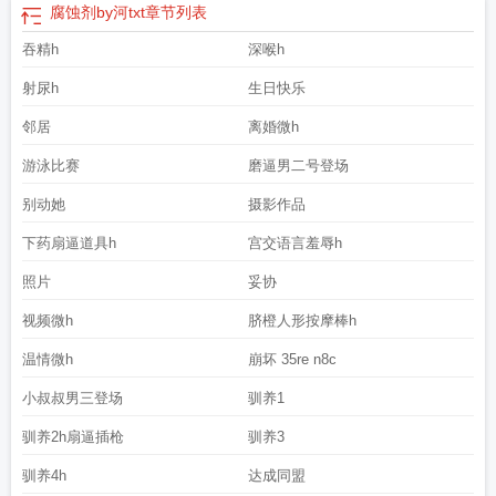
腐蚀剂by河txt
章节列表
吞精h
深喉h
射尿h
生日快乐
邻居
离婚微h
游泳比赛
磨逼男二号登场
别动她
摄影作品
下药扇逼道具h
宫交语言羞辱h
照片
妥协
视频微h
脐橙人形按摩棒h
温情微h
崩坏 35re n8c
小叔叔男三登场
驯养1
驯养2h扇逼插枪
驯养3
驯养4h
达成同盟