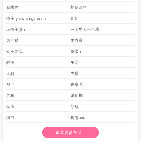
我求你
劫后余生
傻子 y uw a ngshe i n
姐姐
玩傻子微h
三个男人一台戏
风油精
更衣室
别不要我
皮带h
醉酒
争宠
无聊
男模
放弃
丧家犬
养狗
试用期
烟头
苏醒
坦白
梅雨end
查看更多章节...