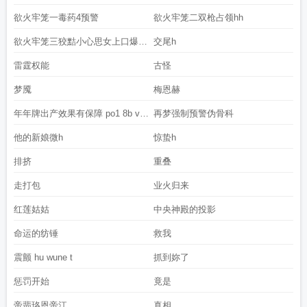
欲火牢笼一毒药4预警
欲火牢笼二双枪占领hh
欲火牢笼三狡黠小心思女上口爆预
交尾h
警
雷霆权能
古怪
梦魇
梅恩赫
年年牌出产效果有保障 po1 8b v c
再梦强制预警伪骨科
o
他的新娘微h
惊蛰h
排挤
重叠
走打包
业火归来
红莲姑姑
中央神殿的投影
命运的纺锤
救我
震颤 hu wune t
抓到妳了
惩罚开始
竟是
帝翡珞恩帝江
真相