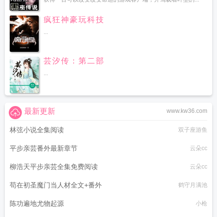
疯狂神豪玩科技
...
芸汐传：第二部
...
最新更新
www.kw36.com
林弦小说全集阅读
双子座游鱼
平步亲芸番外最新章节
云朵cc
柳浩天平步亲芸全集免费阅读
云朵cc
苟在初圣魔门当人材全文+番外
鹤守月满池
陈功遍地尤物起源
小枪