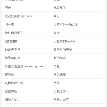
巧合
他看見了
凌迟的画面 iq g wuc
暴行
同一場
没有军师一败涂地
她好像习惯了
改变
他的自由
没礼貌的坏叔叔
她是也不是
肚子里的崽子
梅恩赫的命
新的命谱
好主意馊主意 yu wan g h ei n
再見
啰嗦精
同为恶魔
点燃病种强制
空殼
虚空终端
倒悬之梦一
倒悬之梦二
倒悬之梦三