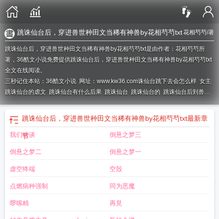
跳诛仙台后，穿进兽世种田文当稀有神兽by花相芍芍txt
花相芍芍
/著
跳诛仙台后，穿进兽世种田文当稀有神兽by花相芍芍txt是由作者：花相芍芍所
著，36酷文小说免费提供跳诛仙台后，穿进兽世种田文当稀有神兽by花相芍芍txt
全文在线阅读。
三秒记住本站：36酷文小说 网址：www.kw36.com
诛仙台跳下去会怎么样
女主
跳诛仙台的虐文
跳诛仙台有什么后果
跳诛仙台
跳诛仙台的
跳诛仙台后到兽世
全文
组队跳诛仙台
跳诛仙台的句子
第十章跳诛仙台
跳诛仙台片段
跳诛仙台表
情包
女主跳诛仙台的
组队跳诛仙台知乎
跳诛仙台会怎么样
跳诛仙台是什么意
跳诛仙台后，穿进兽世种田文当稀有神兽by花相芍芍txt
最新章
思
我们谈谈
倒悬之梦三
节
倒悬之梦二
倒悬之梦一
虚空终端
空殼
点燃病种强制
同为恶魔
啰嗦精
再見