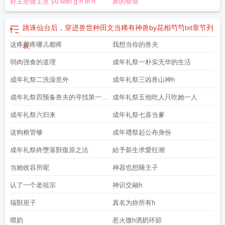
好主意馊主意 yu wan g h ei n
新的命谱
跳诛仙台后，穿进兽世种田文当稀有神兽by花相芍芍txt
章节列
这疼那疼哪儿都疼
我想当你的兽夫
表
弱肉强食的道理
成年礼祭一朴实无华的生活
成年礼祭二洗澡意外
成年礼祭三凶兽山神h
成年礼祭四预备兽夫的寻找第一兽
成年礼祭五他吃人只吃她一人
夫的诞
成年礼祭六归来
成年礼祭七喜当爹
这狗粮管够
成年禮祭起公布身份
成年礼祭終墮落獸復原之法
給予新生求愛狂潮
当她收容所呢
神器也想睡主子
认了一个老祖宗
神识交融h
瑞獸崽子
真名为妳所有h
喂奶
惹火微h洒奶环節