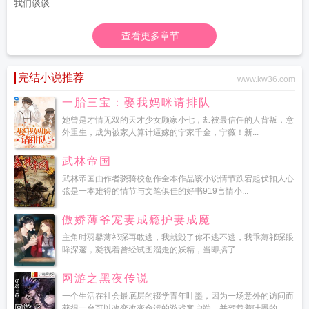
我们谈谈
查看更多章节...
完结小说推荐
www.kw36.com
一胎三宝：娶我妈咪请排队
她曾是才情无双的天才少女顾家小七，却被最信任的人背叛，意
外重生，成为被家人算计逼嫁的宁家千金，宁薇！新...
武林帝国
武林帝国由作者骁骑校创作全本作品该小说情节跌宕起伏扣人心
弦是一本难得的情节与文笔俱佳的好书919言情小...
傲娇薄爷宠妻成瘾护妻成魔
主角时羽馨薄祁琛再敢逃，我就毁了你不逃不逃，我乖薄祁琛眼
眸深邃，凝视着曾经试图溜走的妖精，当即搞了...
网游之黑夜传说
一个生活在社会最底层的辍学青年叶墨，因为一场意外的访问而
获得一台可以改变改变命运的游戏客户端，并驾载着叶墨的...