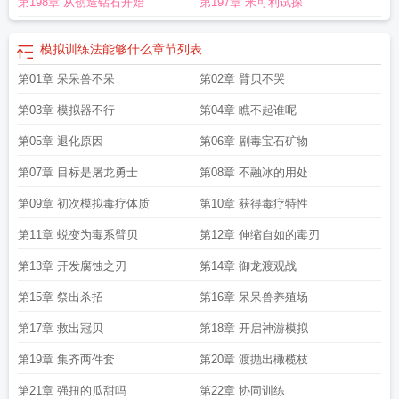
第198章 从创造钻石开始
第197章 米可利试探
节 无弹窗 笔趣阁
模拟训练法能够什么
章节列表
第01章 呆呆兽不呆
第02章 臂贝不哭
第03章 模拟器不行
第04章 瞧不起谁呢
第05章 退化原因
第06章 剧毒宝石矿物
第07章 目标是屠龙勇士
第08章 不融冰的用处
第09章 初次模拟毒疗体质
第10章 获得毒疗特性
第11章 蜕变为毒系臂贝
第12章 伸缩自如的毒刃
第13章 开发腐蚀之刃
第14章 御龙渡观战
第15章 祭出杀招
第16章 呆呆兽养殖场
第17章 救出冠贝
第18章 开启神游模拟
第19章 集齐两件套
第20章 渡抛出橄榄枝
第21章 强扭的瓜甜吗
第22章 协同训练