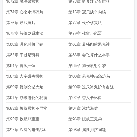
第72章 魔法镜模拟
第73章 啃食红宝石盾牌
第74章 心之水滴碎片
第15章 冠贝缺个内核
第76章 寻找碎片
第77章 代价修复法
第78章 获得龙系本源
第79章 残留小彩蛋
第80章 进化时机已到
第81章 最强肉盾呆壳神
第82章 不过是玩具
第83章 会飞算什么本事
第84章 兽贝一体
第85章 加强喷射引擎
第87章 大字爆炎模拟
第88章 呆壳神vs急冻鸟
第89章 复刻交错火焰
第90章 这只冰鬼护有点强
第91章 勘破进化的秘密
第92章 雪人卡比兽
第93章 投影模拟不寻常
第94章 冰结海啸
第95章 收服熊宝宝
第96章 腹鼓三兄弟
第97章 铁旋的电击战斗
第98章 属性排挤问题