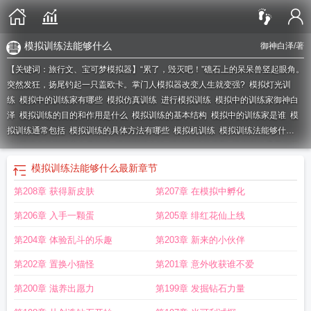
模拟训练法能够什么
御神白泽
/著
【关键词：旅行文、宝可梦模拟器】“累了，毁灭吧！”礁石上的呆呆兽竖起眼角。
突然发狂，扬尾钓起一只盖欧卡。
掌门人模拟器改变人生就变强?
模拟灯光训
练
模拟中的训练家有哪些
模拟仿真训练
进行模拟训练
模拟中的训练家御神白
泽
模拟训练的目的和作用是什么
模拟训练的基本结构
模拟中的训练家是谁
模
拟训练通常包括
模拟训练的具体方法有哪些
模拟机训练
模拟训练法能够什
么
模拟中的训练家免费阅读
模拟训练方法
模拟训练的类型
模拟训练采用的两
种方式是什么
模拟仿真训练系统
模拟训练的主要手段
模拟射击训练
模拟高原
模拟训练法能够什么
最新章节
训练
模拟训练的方法包括
模拟情景训练法
模拟训练方法有哪些
模拟中的训练
第208章 获得新皮肤
第207章 在模拟中孵化
家笔趣阁
模拟训练的作用有哪些
模拟训练中三个基本要素是
模拟训练怎么
写
模拟训练中重要的理论是
模拟训练在运动训练中的作用有哪些
模拟中的训练
第206章 入手一颗蛋
第205章 绯红花仙上线
家最新章节目录
模拟训练是什么意思
模拟面试训练
我的训练家模拟
模拟中的
训练家免费
模拟中的训练家百度
模拟中的训练家是什么
模拟训练的方法有哪
第204章 体验乱斗的乐趣
第203章 新来的小伙伴
些
模拟中的训练家怎么玩
模拟训练作用
模拟主持训练
模拟中的训练家趣笔
模
第202章 置换小猫怪
第201章 意外收获谁不爱
拟驾驶训练
免费模拟灯光训练
模拟主持训练目的
模拟化训练
模拟训练的方
法
模拟机训练是什么
模拟射击训练系统
我想看模拟训练
模拟训练的理解
模拟
第200章 滋养出愿力
第199章 发掘钻石力量
K线训练
模拟中的训练家txt
模拟训练常用的方法有哪些
模拟中的训练家 最新章