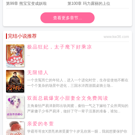
第99章 熊宝宝变成妖啦
第100章 玛力露丽的上位
查看更多章节...
完结小说推荐
www.kw36.com
极品狂妃，太子麾下好乘凉
...
无限猎人
一个含冤而亡的年轻人，进入一个进化时空，生存促使他不断在
一个个复杂的场景中进化，三国水浒西游圆桌骑士场...
双面总裁爆宠小甜妻全文免费阅读
主角秦怡严易泽新郎出轨闺蜜，秦怡一气之下嫁给了众所周知的
严家傻子少爷严易泽，做好了守一辈子活寡的准备，谁知...
亲爱的冬萱
学霸哥哥攻X漂亮弟弟受夏宁十岁见你第一眼，我就想要保护你