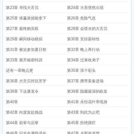
第23章 寻找大舌贝
第24章 大吾突然出现
第25章 谁赢谁就能拿下
第26章 危险气息
第27章 最终购买权
第28章 会喷水的大舌贝
第29章 瞬间移动模拟
第30章 安排新特性
第31章 被迫参加夏日祭
第32章 晚上再行动
第33章 展开秘密特训
第34章 过来收弟子
还有一章晚点更
第35章 添个彩头
第36章 大舌贝对抗牙牙
第37章 携带装备进场
第38章 下达屠龙令
第39章 隐藏最深的欧皇
第40章
第41章 永恒花叶蒂现身
第42章 向渡发起挑战
第43章 到此为止吧
第44章 前辈与后辈
第45章 拒绝摆烂
第46章 闪光金属怪进化
第47章 卡那兹道馆