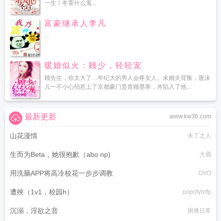
一生！冬萱什么鬼...
富豪继承人李凡
...
暖婚似火：顾少，轻轻宠
顾先生，你太大了…年纪大的男人会疼女人。未婚夫背叛，唐沫
儿一不小心招惹上了京都豪门贵胄顾墨寒，并陷入了他...
最新更新
www.kw36.com
山花漫情
未了之人
生而为Beta，她很抱歉（abo np)
犬眉
用洗脑APP将高冷校花一步步调教
OVO
遭殃（1v1，校园h）
popofyhrfp
沉溺，淫欲之音
困倦日常