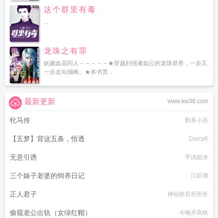
这个群里有毒
...
龙珠之有罪
妖娆血花同人－－－－－★穿越到强者如云的龙珠世界，一步又
一步走向颠峰。★本书贯...
最新更新
www.kw36.com
牝马传
勤务小兵
【五梦】背这五条，悟透
DarcyK
无意引诱
平淡如水
三个婊子老婆的饲养日记
江听潮
正人君子
神仙收容所所长
偷窥老公出轨（女绿红帽）
今晚开高铁