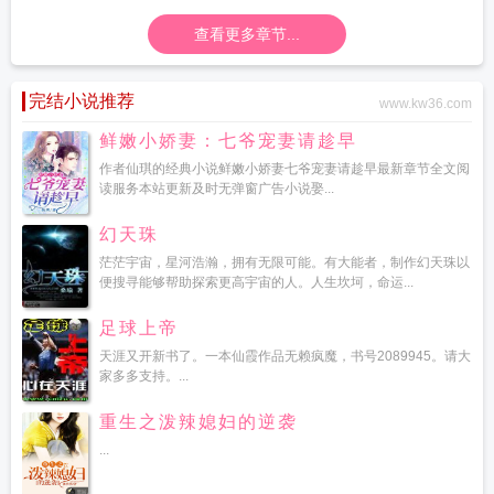
查看更多章节...
完结小说推荐
www.kw36.com
鲜嫩小娇妻：七爷宠妻请趁早
作者仙琪的经典小说鲜嫩小娇妻七爷宠妻请趁早最新章节全文阅
读服务本站更新及时无弹窗广告小说娶...
幻天珠
茫茫宇宙，星河浩瀚，拥有无限可能。有大能者，制作幻天珠以
便搜寻能够帮助探索更高宇宙的人。人生坎坷，命运...
足球上帝
天涯又开新书了。一本仙霞作品无赖疯魔，书号2089945。请大
家多多支持。...
重生之泼辣媳妇的逆袭
...