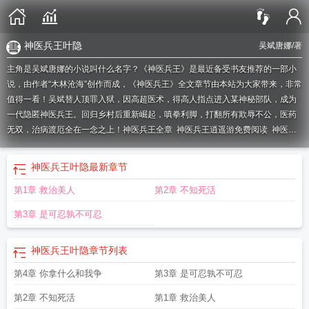
神医兵王叶隐
吴斌唐娜
/著
主角是吴斌唐娜的小说叫什么名字？《神医兵王》是最近备受书友推荐的一部小
说，由作者“木林沧海”创作而成，《神医兵王》全文章节由本站为大家带来，非常
值得一看！吴斌替人顶罪入狱，因高超医术，得高人指点进入某神秘部队，成为
一代隐匿神医兵王。回归乡村后重新崛起，嗔拳利脚，打翻所有欺辱不公，医药
无双，治病渡厄全在一念之上！
神医兵王全章
神医兵王逍遥游免费阅读
神医兵
王吴斌最新章节
神医兵王杜仲全文免费阅读
神医兵王沈毅
神医兵王闯都市免费
阅读
京城神医兵王
神医兵王奶爸叶天
神医兵王逍遥游全文免费阅读
神医兵王
神医兵王叶隐
最新章节
混仕途
神医兵王免费
神医狂兵王斌
神医兵王王旭全本免费
最强神医兵王
神医
第1章 救治美人
第2章 不知死活
兵王混都市百科
神医兵王出狱
被退婚的兵王神医
神医兵王全文免费阅读
神医
兵王逍遥游陈凡免费阅读
神医兵王在都市王旭
神医兵王吴斌回村崛起
神医兵王
第3章 是可忍孰不可忍
叶隐
神医兵王吴斌是谁
医武兵王吴东
美女总裁的神医兵王
神医兵王
免费神医
兵王混都市王旭
神医兵王吴斌免费阅读
神医兵王王旭在线观看
女总裁的神医兵
神医兵王叶隐
章节列表
王
神医兵王混都市王旭免费阅读
神医兵王 完整版
神医兵王陆山河全文免费阅
读
神医兵王陆山河
神医兵王 猫粮
神医兵王女婿
穷小子神医兵王
顶点神医兵
第4章 你拿什么和我争
第3章 是可忍孰不可忍
王混都市
神医兵王逍遥游
神医兵王回归
第2章 不知死活
第1章 救治美人