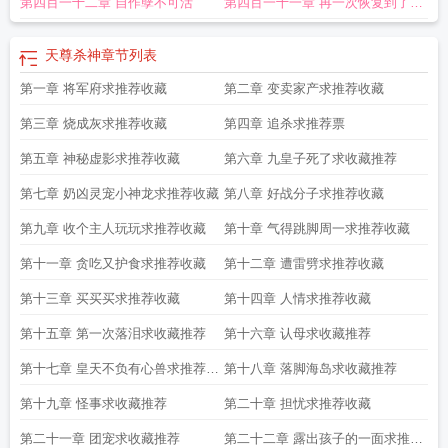
第四百一十二章 自作孽不可活
第四百一十一章 再一次恢复到了超
神境
天尊杀神
章节列表
第一章 将军府求推荐收藏
第二章 变卖家产求推荐收藏
第三章 烧成灰求推荐收藏
第四章 追杀求推荐票
第五章 神秘虚影求推荐收藏
第六章 九皇子死了求收藏推荐
第七章 奶凶灵宠小神龙求推荐收藏
第八章 好战分子求推荐收藏
第九章 收个主人玩玩求推荐收藏
第十章 气得跳脚周一求推荐收藏
第十一章 贪吃又护食求推荐收藏
第十二章 遭雷劈求推荐收藏
第十三章 买买买求推荐收藏
第十四章 人情求推荐收藏
第十五章 第一次落泪求收藏推荐
第十六章 认母求收藏推荐
第十七章 皇天不负有心兽求推荐收
第十八章 落脚海岛求收藏推荐
藏
第十九章 怪事求收藏推荐
第二十章 担忧求推荐收藏
第二十一章 团宠求收藏推荐
第二十二章 露出孩子的一面求推荐