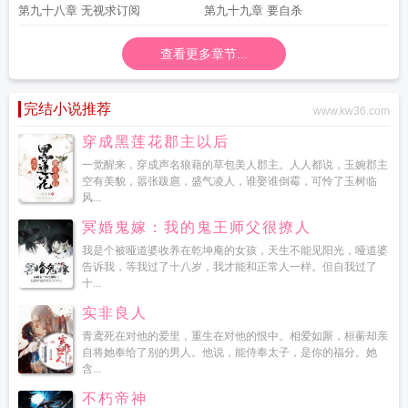
第九十八章 无视求订阅
第九十九章 要自杀
查看更多章节...
完结小说推荐
www.kw36.com
穿成黑莲花郡主以后
一觉醒来，穿成声名狼藉的草包美人郡主。人人都说，玉婉郡主
空有美貌，嚣张跋扈，盛气凌人，谁娶谁倒霉，可怜了玉树临
风...
冥婚鬼嫁：我的鬼王师父很撩人
我是个被哑道婆收养在乾坤庵的女孩，天生不能见阳光，哑道婆
告诉我，等我过了十八岁，我才能和正常人一样。但自我过了
十...
实非良人
青鸢死在对他的爱里，重生在对他的恨中。相爱如厮，桓蘅却亲
自将她奉给了别的男人。他说，能侍奉太子，是你的福分。她
含...
不朽帝神