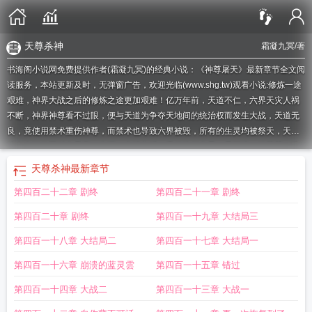
天尊杀神
霜凝九冥
/著
书海阁小说网免费提供作者(霜凝九冥)的经典小说：《神尊屠天》最新章节全文阅
读服务，本站更新及时，无弹窗广告，欢迎光临(www.shg.tw)观看小说:修炼一途
艰难，神界大战之后的修炼之途更加艰难！亿万年前，天道不仁，六界天灾人祸
不断，神界神尊看不过眼，便与天道为争夺天地间的统治权而发生大战，天道无
良，竟使用禁术重伤神尊，而禁术也导致六界被毁，所有的生灵均被祭天，天道
法力大增的同时六界无一生还。大战之后，天道统领六界，只可惜一片荒芜。浩
瀚的世界里只剩下天道及周身的人，于是天道派人去六界重整，只可惜一无所
天尊杀神
最新章节
获，便任之自生自灭，他只对一件事情感兴趣，那
神尊天地
天尊屠龙bt
傲世飞
第四百二十二章 剧终
第四百二十一章 剧终
仙
神尊天下
杀神天尊
神尊屠天境界划分
神尊屠天最新章节列表
屠神至尊
神
尊屠天写的什么
神尊屠天 免费阅读
神尊屠天全文
神尊天魔
屠天战将邩鸟之
第四百二十章 剧终
第四百一十九章 大结局三
神
天尊杀神
第四百一十八章 大结局二
第四百一十七章 大结局一
第四百一十六章 崩溃的蓝灵雲
第四百一十五章 错过
第四百一十四章 大战二
第四百一十三章 大战一