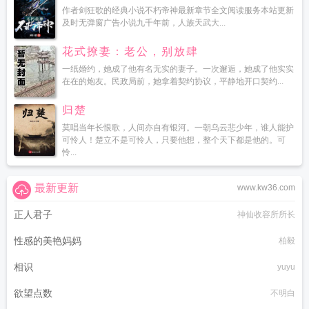
作者剑狂歌的经典小说不朽帝神最新章节全文阅读服务本站更新
及时无弹窗广告小说九千年前，人族天武大...
花式撩妻：老公，别放肆
一纸婚约，她成了他有名无实的妻子。一次邂逅，她成了他实实
在在的炮友。民政局前，她拿着契约协议，平静地开口契约...
归楚
莫唱当年长恨歌，人间亦自有银河。一朝乌云悲少年，谁人能护
可怜人！楚立不是可怜人，只要他想，整个天下都是他的。可
怜...
最新更新
www.kw36.com
正人君子
神仙收容所所长
性感的美艳妈妈
柏毅
相识
yuyu
欲望点数
不明白