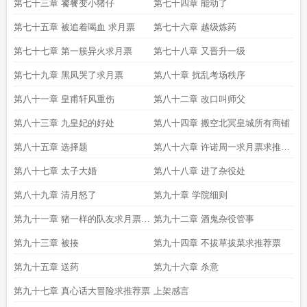
第七十三章 饕餮变小猪仔
第七十四章 能动了
第七十五章 被追着喝血 求月票
第七十六章 越级炼药
第七十七章 第一簇异火求月票
第七十八章 又晋升一级
第七十九章 黑凤哭了求月票
第八十章 扰乱考场秩序
第八十一章 皇甫轩风重伤
第八十二章 改口叫师父
第八十三章 九皇妃的好处
第八十四章 搬空北冥皇城所有商铺
第八十五章 选择题
第八十六章 许诺周一求月票求推荐
票
第八十七章 太子大婚
第八十八章 进了杂役处
第八十九章 清月怒了
第九十章 学院细则
第九十一章 猪一样的队友求月票求
第九十二章 酒鬼杂役管事
推荐票
第九十三章 被揍
第九十四章 不拔草拔菜求推荐票
第九十五章 送药
第九十六章 杀意
第九十七章 真心话大冒险求推荐票
上架感言