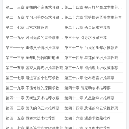
收藏
第二十三章 别扭的小东西求收藏推
第二十四章 被吊打的白虎求推荐收
荐
藏
第二十五章 学习用手吃饭求收藏推
第二十六章 雷劈快速晋升求推荐票
荐
第二十七章 回宫求推荐票
第二十八章 杀皇后求推荐票
第二十九章 时日无多的皇帝求推荐
第三十章 引导求收藏推荐
票
第三十一章 重修父子情求推荐票
第三十二章 白虎的幽怨求推荐票
第三十三章 童年时光转瞬即逝求推
第三十四章 星莲仙子求推荐收藏
荐票
第三十五章 蓝家人再现求推荐收藏
第三十六章 拒婚理由求收藏推荐
第三十七章 混进宫的小乞丐求收藏
第三十八章 散布谣言求推荐票
推荐
第三十九章 不能修炼的原因求收藏
第四十章 萌宠助攻求推荐票
推荐
第四十一章 天赋逆天求推荐收藏
第四十二章 八星巅峰求推荐票
第四十三章 复仇的乌云求推荐票
第四十四章 悲催的乌云求推荐票
第四十五章 撒娇大法求推荐票
第四十六章 遇袭求收藏推荐
第四十七章 屠杀遥雪宫求收藏推荐
第四十八章 灭李府求推荐票