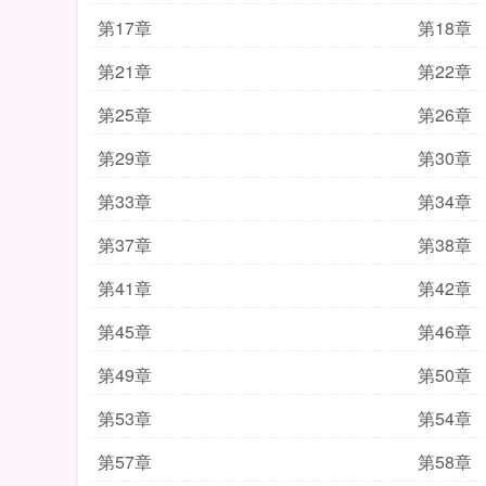
第17章
第18章
第21章
第22章
第25章
第26章
第29章
第30章
第33章
第34章
第37章
第38章
第41章
第42章
第45章
第46章
第49章
第50章
第53章
第54章
第57章
第58章