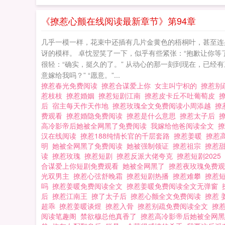
《撩惹心颤在线阅读最新章节》第94章
几乎一模一样，花束中还插有几片金黄色的梧桐叶，甚至连
讶的模样。 卓忱翌笑了一下，似乎有些紧张：“抱歉让你等
很轻：“确实，挺久的了。” 从动心的那一刻到现在，已经
意嫁给我吗？” “愿意。”...
撩惹春光免费阅读
撩惹合谋爱上你
女主叫宁枳的
撩惹别
惹枝枝
撩惹婚姻
撩惹短剧江南
撩惹皮卡丘不吐葡萄皮
后
宿主每天作天作地
撩惹玫瑰全文免费阅读小周添越
撩
费观看
撩惹婚隐免费阅读
撩惹是什么意思
撩惹太子后
高冷影帝后她被全网黑了免费阅读
我嫁给他爸阅读全文
汉在线阅读
撩惹188纯情长官的千层套路
撩惹姜暖
撩惹
明
她被全网黑了免费阅读
她被强制领证
撩惹祖宗
撩惹
读
撩惹玫瑰
撩惹短剧
撩惹反派大佬夸克
撩惹短剧2025
合谋爱上你短剧免费观看
她被全网黑了
撩惹夜玫瑰免费
光双男主
撩惹心弦舒晚霜
撩惹短剧热播
撩惹难攀
撩惹
吗
撩惹姜暖免费阅读全文
撩惹姜暖免费阅读全文无弹窗
后
撩惹江南王
撩了太子后
撩惹心颤全文免费阅读
撩惹
超乖
撩惹姜暖谈煜
撩惹入骨
撩惹别疏免费阅读全文
撩
阅读笔趣阁
禁欲穆总他真香了
撩惹高冷影帝后她被全网