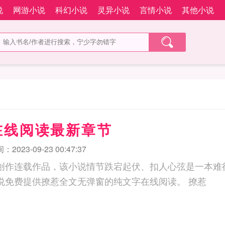
说
网游小说
科幻小说
灵异小说
言情小说
其他小说
在线阅读最新章节
2023-09-23 00:47:37
)创作连载作品，该小说情节跌宕起伏、扣人心弦是一本难
好书，919言情小说免费提供撩惹全文无弹窗的纯文字在线阅读。 撩惹