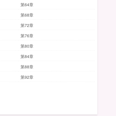
第64章
第68章
第72章
第76章
第80章
第84章
第88章
第92章