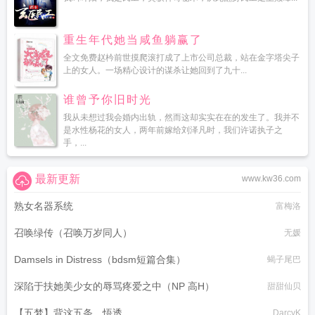
重生年代她当咸鱼躺赢了
全文免费赵枔前世摸爬滚打成了上市公司总裁，站在金字塔尖子
上的女人。一场精心设计的谋杀让她回到了九十...
谁曾予你旧时光
我从未想过我会婚内出轨，然而这却实实在在的发生了。我并不
是水性杨花的女人，两年前嫁给刘泽凡时，我们许诺执子之
手，...
最新更新
www.kw36.com
熟女名器系统
富梅洛
召唤绿传（召唤万岁同人）
无媛
Damsels in Distress（bdsm短篇合集）
蝎子尾巴
深陷于扶她美少女的辱骂疼爱之中（NP 高H）
甜甜仙贝
【五梦】背这五条，悟透
DarcyK