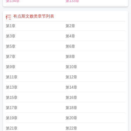
第134章
第133章
又败类35章番外
他很斯文
他斯文又败类车
斯文败类的她
他斯文又败类君不弃
99番外
斯文败类型男友
自古斯文多败类
斯文多败类下一句
他斯文又败类百
度
他斯文又败类君不弃番外
他斯文又败类番外
他斯文又败类短剧
他斯文又败
有点斯文败类
章节列表
类的短剧
他斯文又败类君不弃99超话
他斯文又败类沈烟
他斯文又败类男主是
第1章
第2章
谁
斯文败类*你
斯文的败类下一句
他斯文又败类微博镜像图
斯文败类是渣男
吗
他斯文又败类短剧在线观看
他斯文又败类君不弃免费
短剧他斯文又败类
他
第3章
第4章
斯文又败类君不弃车
他斯文又败类无删减版
有点斯文败类
第5章
第6章
第7章
第8章
第9章
第10章
第11章
第12章
第13章
第14章
第15章
第16章
第17章
第18章
第19章
第20章
第21章
第22章