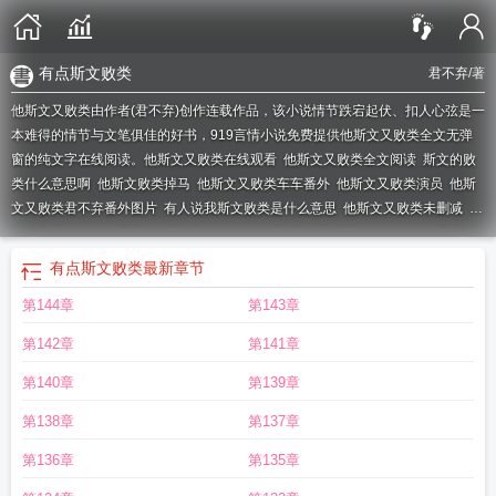
有点斯文败类
君不弃
/著
他斯文又败类由作者(君不弃)创作连载作品，该小说情节跌宕起伏、扣人心弦是一
本难得的情节与文笔俱佳的好书，919言情小说免费提供他斯文又败类全文无弹
窗的纯文字在线阅读。
他斯文又败类在线观看
他斯文又败类全文阅读
斯文的败
类什么意思啊
他斯文败类掉马
他斯文又败类车车番外
他斯文又败类演员
他斯
文又败类君不弃番外图片
有人说我斯文败类是什么意思
他斯文又败类未删减
斯
文败类男生什么意思啊
他斯文又败类短剧免费
网络用语斯文败类什么意思啊
他
斯文败类短剧
他斯文又败类君不弃番外车车镜像图
他斯文败类 执笔戏红颜
又
有点斯文败类
最新章节
是被斯文败类套路了
他斯文又败类臣言
斯文败类x你
他斯文又败类短剧合集
他
第144章
第143章
斯文又败类君不弃
他斯文又败类短剧男主
他斯文又败类短剧免费观看
他斯文又
败类短剧演员表
自古斯文多败类下一句
他斯文又败类君不弃微博
他斯文又败类
第142章
第141章
女主角是谁
他斯文又败类讲的什么
斯文败类晋江
他斯文又败类短剧全集
他斯
文又败类TXT百度资源免费
类似斯文的败类的名字
斯文败类知乎
他斯文又败类
第140章
第139章
微博长图
斯文败类的男友
斯文不败类枫叶红
斯文败类超话
他斯文又败类无删
第138章
第137章
减
他斯文又败类 君不弃
斯文败类×你
他斯文又败类超话
他斯文又败类 番外
他
斯文又败类什么时候播出
他斯文又败类全文免费阅读
他斯文又败类的短剧男主
第136章
第135章
是谁
他斯文又败类无删减沈烟
又斯文败类套路了
听说斯文校草很败类
他斯文