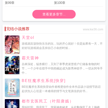
第99章
第100章
查看更多章节...
完结小说推荐
www.kw36.com
天堂ol
游戏就应该快快乐乐的玩，玩的开心就好！但是如果有一天，不
好好玩游戏就会丢掉自己小命的时候...
霸天雷神
丛林深处，猛兽横行，又到了寒季虎崖堡猎户们储备食物的时
节，一个少年在猎手中悄然崛起成为新秀神箭手，一切从阿爷手
中...
BE狂魔求生系统[快穿]
BE狂魔求生系统快穿由作者稚楚创作全本作品该小说情节跌宕
起伏扣人心弦是一本难得的情节与文笔俱佳的好书...
都市玄医民工（叶阳唐嫣）
我叫叶阳，我是民工，突获神奇秘术，从此翻身民工走上巅峰...