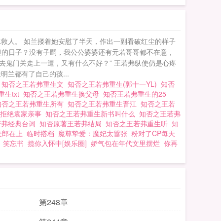
救人。 如兰搂着她安慰了半天，作出一副看破红尘的样子
坦的日子？没有子嗣，我公公婆婆还有元若哥哥都不在意，
鬼门关走上一遭，又有什么不好？” 王若弗纵使仍是心疼
兰都有了自己的孩...
写
知否之王若弗重生文
知否之王若弗重生(郭十一YL)
知否
生txt
知否之王若弗重生换父母
知否王若弗重生的25
知否之王若弗重生所有
知否之王若弗重生晋江
知否之王若
兰拒绝袁家亲事
知否之王若弗重生新书叫什么
知否之王若弗
若弗经典台词
知否原著王若弗结局
知否之王若弗重生听
知
夫郎在上
临时搭档
魔尊挚爱：魔妃太嚣张
粉对了CP每天
笑忘书
揽你入怀中[娱乐圈]
娇气包在年代文里摆烂
你再
第248章