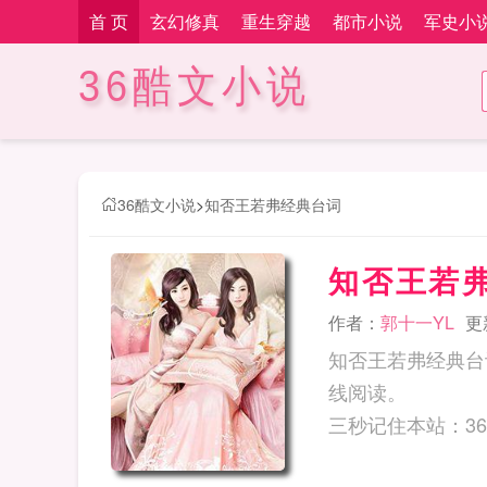
首 页
玄幻修真
重生穿越
都市小说
军史小
36酷文小说
36酷文小说
>
知否王若弗经典台词
知否王若
作者：
郭十一YL
更新
知否王若弗经典台
线阅读。