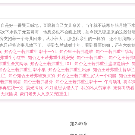
，自是好一番哭天喊地，直嚷着自己女儿命苦，当年就不该寒冬腊月地下水
那次下水救了元若哥哥，他想必也不会瞧上我，如今我又哪里来的这般舒
旁支抱养一个哥儿回来，从小养大，那也和亲生的一样的，还不用我自己去
只得将这事儿放下了。 等到如兰成婚十年，看到哥哥姐姐，还有六妹妹明
读
知否之王若弗重生 郭十一YL
知否里王若弗是谁
知否王若弗重生续
若弗重生小红书
知否之王若弗重生桃安安
知否王若弗重生
知否之王若弗重
弗重生全文阅读
知否之王若弗重生TXT
知否之王若弗重生盛纮是嫡子
知否之王若弗重生 郭小栗
知否之王若弗重生出嫁
知否王若弗重生替华
明兰
知否知否王若弗谁扮演的
知否之王若弗重生好大一个鸡腿
知否王
王若弗扮演者
知否王若弗番外
知否之王若弗重生郭十一
午海颂礼
将军
像再怼我一次
晨光搁浅
不好意思认错人了
我的私人劳家卓
宠你向钱看
无限险境
豪门老男人又撩又宠[重生]
第249章