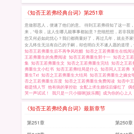
《知否王若弗经典台词》第251章
意做那恶人，便遂了他们的意。 待到王若弗得知了这一茬
来，“母亲，这人生哪儿能事事都如意？您细想想，若非我
您又何必如此忧心？我们都商量好了，再过几年，就去齐家
女儿终生无法有自己的子嗣，却也明白天不遂人愿的道理，也
知否王若弗重生后不再争风吃醋
知否之王若弗重生在线阅
王若弗重生的免费阅读
知否王若弗重生郭十一
知否之王
集
知否王若弗重生文
知否之王若弗重生完结
知否之王若
弗重生文小红书
知否王若弗结局是什么
知否同人王若弗
重生Txt
知否之王若弗重生大结局
知否王若弗重生之嫡女
否之王若弗重生百度
知否之王若弗重生免费阅读
知否中
都是情人节
他有病的掌控欲
女配上求生婚综后爆红了
偶
哭一声试试！
我只是一只小猫咪[娱乐圈]
成为你的心上人
《知否王若弗经典台词》最新章节
第251章
第250章