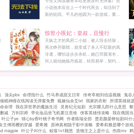
节全文阅读服务本站更新及时无弹窗广告
小说他本应在上一个时代死去，却活到了
新的轮回。平凡的他因为一款游戏，重新
走上了父辈的路，也肩负起曾经无法想象
的巨大责任。这条九死一生的路，他能否
惊世小医妃：皇叔，且慢行
走到尽头？...
但
天纵之才的凤府二小姐，被人毁去经脉，
？
再次睁开眼睛，就变成了杀人不眨眼的凤
泠鸢，哪怕这步步杀机，她已羽翼渐丰，
虎
何人能动她炼丹炼器，轻而易举，契约召
心
唤，手到擒来，她倒要看看，这天地，还
密
能有她凤泠鸢奈何不了的存在直到凤泠鸢
是
头痛的躺在阮鹤宸怀里，娘子，今天是个
的
很重要的日子。凤泠鸢抽抽嘴角什么日子
集
顶尖pbx
命理指什么
竹马养成甜文日常
传奇宰相刘伯温视频
鬼谷
展
更爱你的日子。说着，凤泠鸢就被阮鹤宸
催眠神瞳在线阅读无弹窗免费
狐嫁仙余爻txt
我家的衣柜
所谓英雄就
扑倒了床榻上。...
命命理
我在异世界的魔族生活
灵兽纪元短剧
光宗耀儿郎什么意思
黎
删减
万剑宗师
带化妆品坐飞机要注意啥
侠客英雄传攻略
我在俄国当
叶公子ye
猜心by香叶桃子奇书网
作者陈瑞全部
楚若颜晏铮短剧叫什
女主傅雨樱的穿越
爱希雅
原神真相隐于影中攻略
爱希莉雅是哪个游戏
d magpie
叶公子叫什么
鲸落1v1顾悠
造物主之上是什么
伤痕mv
鹤