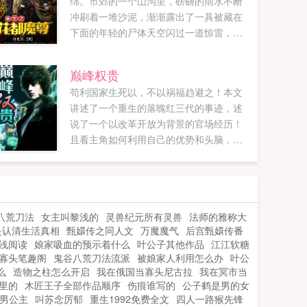
绵。市郊的一个山沟里，磅礴的雨水不断
冲刷着一堆沙泥，渐渐露出了一具被藏在
下面的年轻的尸体天空闪过一道惊雷，一
股紫色的闪电从天而降，生生的劈在了这
具尸体上面。这道闪电直透地下，不断在
巅峰权贵
山间爆闪出一连串的恐怖电光，连通了九
苟利国家生死以，不以祸福趋避之！本文
幽冥域，引来了地府的冥雷降世...
讲述了一个重生的落魄红三代的事迹，述
说了一个以改革开放为背景的官场经历！
且看主角如何利用自己的优势和头脑，在
如履薄冰的官场商场道路上一路披荆斩
棘，一览众山小！本人已完本作品抗战之
血色残阳，近三百万字，人品保障！大家
放心收藏！...
八荒刀法
女主叫黎浅的
灵兽纪元所有灵兽
法师的雅称大
是认清生活真相
甄嬛传之同人文
万魔魔气
后宫甄嬛传番
浅阅读
娘家吸血的预示着什么
叶公子其他作品
江江软糖
寡头笔趣阁
鬼谷八荒刀法流派
被娘家人利用怎么办
叶公
么
造物之柱怎么开启
我在俄国当寡头尼古拉
我在冥市当
里的
木匠王子全部作品顺序
伤痕谁写的
公子鹤是男的女
男公主
叫苏念厉郁
重生1992免费全文
四人一路猴先锋