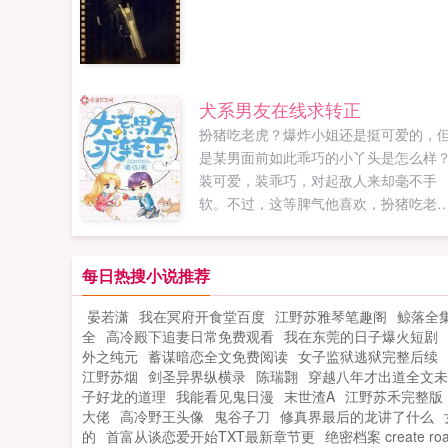
犬系男友在线求转正
扮猪吃老虎？爆炸小姐还是挺可爱的，
是某男面前如此乖巧的小丫头是怎么样
装可爱，装乖巧，对起敌人来却毫不手
软。不过，这等脾气他喜欢，扮猪吃老
没关系，有的是底气。t总是忍不住对她
软，重话也舍不得说。可是她身上的秘
好像越来越多，他越来越看不透了。他
每日热搜小说推荐
她的忠犬，她是他的心头肉。只是两人
晏若潇
我在冥府开食堂百度
江野苏雅琴笔趣阁
鲸落全
牵绊是否能够如他所想的那样长久呢？
全
高冷殿下追妻日常免费观看
我在东莞的日子爆火短剧
开收起...
外之纯元
蓄谋暗恋全文免费阅读
女子监狱逃狱完整后续
江野苏烟
剑圣异界纵横录
陈瑞翾
穿越八年才出道全文未
子好龙的道理
我能看见鬼日漫
末世渣A
江野苏禾完整版
大佬
高冷野王头像
鬼谷子刀
修真界最后的龙讲了什么
的
首富从谈恋爱开始TXT最新章节更
绝密档案 create roa