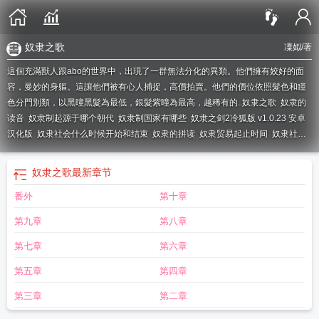
奴隶之歌
凜姒
/著
這個充滿獸人跟abo的世界中，出現了一群無法分化的異類。他們擁有姣好的面
容，曼妙的身軀。這讓他們被有心人捕捉，高價拍賣。他們的價位依照髮色和瞳
色分門別類，以黑曈黑髮為最低，銀髮紫曈為最高，越稀有的..
奴隶之歌
奴隶的
读音
奴隶制起源于哪个朝代
奴隶制国家有哪些
奴隶之剑2冷狐版 v1.0.23 安卓
汉化版
奴隶社会什么时候开始和结束
奴隶的拼读
奴隶贸易起止时间
奴隶社会
和封建社会的时间分界点
奴隶制结束于哪个朝代
奴隶制和封建制区别
奴隶纹身
图案所代表的意思
奴隶制瓦解时期是什么时候
奴隶社会生产关系的特点
奴隶希
奴隶之歌
最新章节
尔微魔改3.0冷狐攻略
奴隶社会是从哪个朝代到哪个朝代
奴隶的意思
奴隶社会
番外
第十章
和封建社会的区别
奴隶英语翻译
奴隶制是什么
奴隶社会的生产力是什么
奴隶
社会的主要矛盾是什么
奴隶社会是什么意思
奴隶制度什么时候废除的
奴隶的英
第九章
第八章
文单词
奴隶制生产关系特点
奴隶处于什么样的社会地位
奴隶社会的生产力
奴
隶制五刑是指
奴隶制和封建制的区别
奴隶社会时期是指什么历史时期
奴隶希尔
第七章
第六章
微破解汉化版
奴隶社会生产力的特点
奴隶制度复活 亨利
第五章
第四章
第三章
第二章