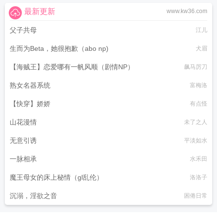
最新更新
www.kw36.com
父子共母
江儿
生而为Beta，她很抱歉（abo np)
犬眉
【海贼王】恋爱哪有一帆风顺（剧情NP）
飙马厉刀
熟女名器系统
富梅洛
【快穿】娇娇
有点怪
山花漫情
未了之人
无意引诱
平淡如水
一脉相承
水禾田
魔王母女的床上秘情（gl乱伦）
洛洛子
沉溺，淫欲之音
困倦日常