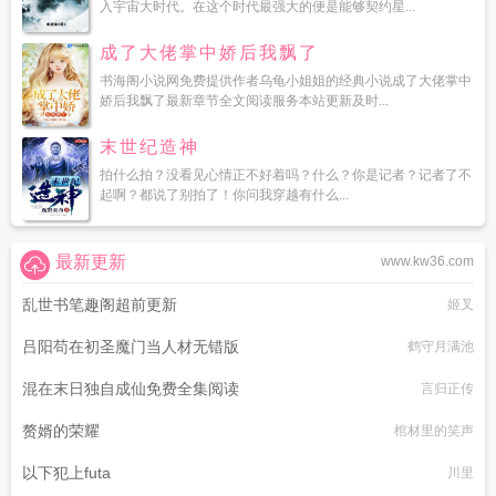
入宇宙大时代。在这个时代最强大的便是能够契约星...
成了大佬掌中娇后我飘了
书海阁小说网免费提供作者乌龟小姐姐的经典小说成了大佬掌中
娇后我飘了最新章节全文阅读服务本站更新及时...
末世纪造神
拍什么拍？没看见心情正不好着吗？什么？你是记者？记者了不
起啊？都说了别拍了！你问我穿越有什么...
最新更新
www.kw36.com
乱世书笔趣阁超前更新
姬叉
吕阳苟在初圣魔门当人材无错版
鹤守月满池
混在末日独自成仙免费全集阅读
言归正传
赘婿的荣耀
棺材里的笑声
以下犯上futa
川里