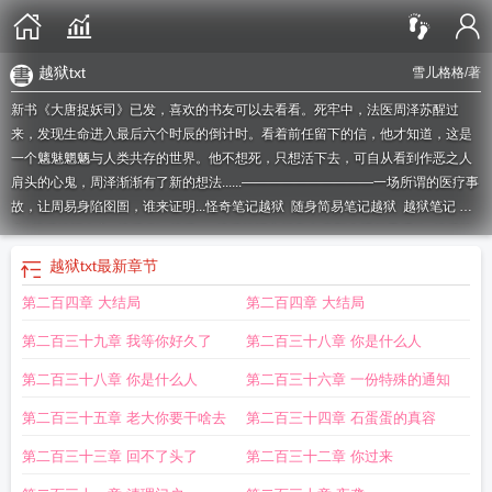
越狱txt
雪儿格格
/著
新书《大唐捉妖司》已发，喜欢的书友可以去看看。死牢中，法医周泽苏醒过
来，发现生命进入最后六个时辰的倒计时。看着前任留下的信，他才知道，这是
一个魑魅魍魉与人类共存的世界。他不想死，只想活下去，可自从看到作恶之人
肩头的心鬼，周泽渐渐有了新的想法......——————————一场所谓的医疗事
故，让周易身陷囹圄，谁来证明...
怪奇笔记越狱
随身简易笔记越狱
越狱笔记 起
点
越狱笔记女主
越狱-71
越狱txt
越狱笔记之拯救老康那个视频里播放
越狱笔
记txt
越狱笔记百度百科
越狱列表
越狱笔记笔趣阁在线阅读
越狱详情
越狱第一
越狱txt
最新章节
季笔记
越狱pi
越狱深度解析
越狱笔记 雪儿格格
越狱lj
越狱笔记游戏
越狱解
第二百四章 大结局
第二百四章 大结局
读
越狱资料
越狱 right before trigger
越狱笔记雪儿格格
越狱tbag
越狱细节
越
狱笔记类型
越狱笔记趣
越狱tbig
越狱笔记之拯救老康
越狱笔记本电脑怎么打开
第二百三十九章 我等你好久了
第二百三十八章 你是什么人
银行
越狱笔记TXT
第二百三十八章 你是什么人
第二百三十六章 一份特殊的通知
第二百三十五章 老大你要干啥去
第二百三十四章 石蛋蛋的真容
第二百三十三章 回不了头了
第二百三十二章 你过来