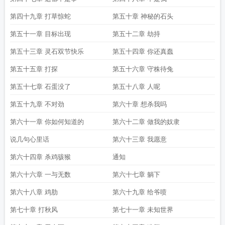
第四十九章 打草惊蛇
第五十章 神秘的石头
第五十一章 目标出现
第五十二章 劫持
第五十三章 灵石双节快乐
第五十四章 你还真蠢
第五十五章 打探
第五十六章 守株待兔
第五十七章 石蛋没了
第五十八章 人呢
第五十九章 不对劲
第六十章 想杀我吗
第六十一章 你如何知道的
第六十二章 做我的奴隶
说几句心里话
第六十三章 我愿意
第六十四章 杀鸡骇猴
通知
第六十六章 一与无数
第六十七章 躺下
第六十八章 鸡肋
第六十九章 给爷喷
第七十章 打秋风
第七十一章 未知世界