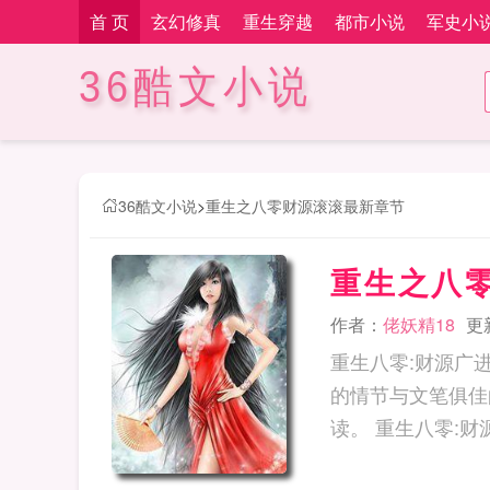
首 页
玄幻修真
重生穿越
都市小说
军史小
36酷文小说
36酷文小说
>
重生之八零财源滚滚最新章节
重生之八
作者：
佬妖精18
更新
重生八零:财源广
的情节与文笔俱佳
读。 重生八零: