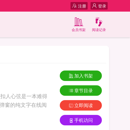
注册
登录
会员书架
阅读记录
加入书架
章节目录
、扣人心弦是一本难得
无弹窗的纯文字在线阅
立即阅读
手机访问