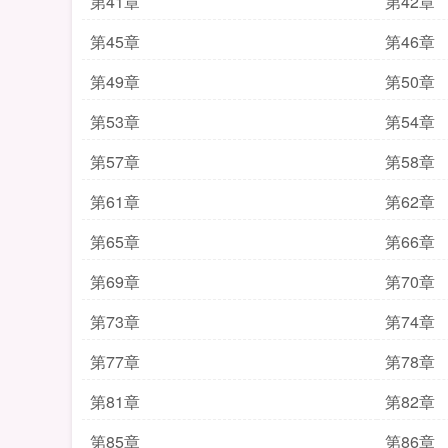
第41章
第42章
第45章
第46章
第49章
第50章
第53章
第54章
第57章
第58章
第61章
第62章
第65章
第66章
第69章
第70章
第73章
第74章
第77章
第78章
第81章
第82章
第85章
第86章