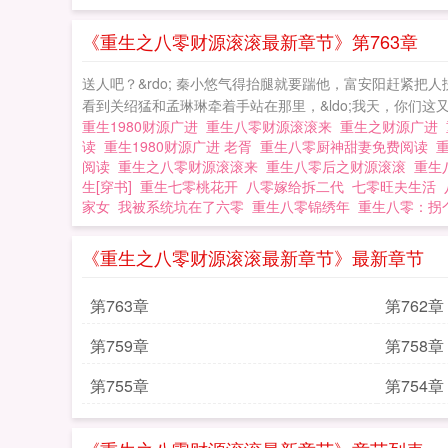
《重生之八零财源滚滚最新章节》第763章
送人吧？&rdo; 秦小悠气得抬腿就要踹他，富安阳赶紧把人
看到关绍猛和孟琳琳牵着手站在那里，&ldo;我天，你们这又是几
重生1980财源广进
重生八零财源滚滚来
重生之财源广进
读
重生1980财源广进 老胥
重生八零厨神甜妻免费阅读
阅读
重生之八零财源滚滚来
重生八零后之财源滚滚
重生
生[穿书]
重生七零桃花开
八零嫁给拆二代
七零旺夫生活
家女
我被系统坑在了六零
重生八零锦绣年
重生八零：拐
《重生之八零财源滚滚最新章节》最新章节
第763章
第762章
第759章
第758章
第755章
第754章