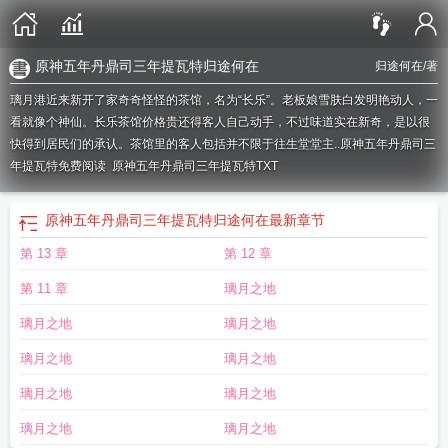
原神五年丹鼎司三年提瓦特归途何在
归途何在
/著
璃月港近来新开了家奇奇怪怪的茶馆，名为“长乐”。老板娘雪肤白发明艳动人，一
看就像个神仙。长乐茶馆价格贵还得客人自己动手，不过味道实在新奇，是以很
快得到居民们的承认。茶馆里的客人包括并不限于往生堂堂主..
原神五年丹鼎司三
年提瓦特免费阅读
原神五年丹鼎司三年提瓦特TXT
原神五年丹鼎司三年提瓦特归途何在
最新章节
第 13 章
第 12 章
第 11 章
璃月之地
璃月之地
璃月之地
璃月之地
璃月之地
璃月之地
璃月之地
璃月之地
璃月之地