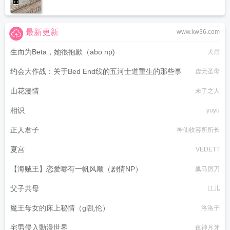
最新更新
www.kw36.com
生而为Beta，她很抱歉（abo np)
犬眉
约会大作战：关于Bed End线的五河士道重生的那些事
虚无圣母
山花漫情
未了之人
相识
yuyu
正人君子
神仙收容所所长
夏宫
VEDETT
【海贼王】恋爱哪有一帆风顺（剧情NP）
飙马厉刀
父子共母
江儿
魔王母女的床上秘情（gl乱伦）
洛洛子
宅男侵入動漫世界
夜神月牙