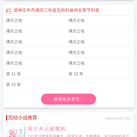
原神五年丹鼎司三年提瓦特归途何在
章节列表
璃月之地
璃月之地
璃月之地
璃月之地
璃月之地
璃月之地
璃月之地
璃月之地
璃月之地
璃月之地
第 11 章
第 12 章
第 13 章
查看更多章节...
完结小说推荐
www.kw36.com
沐少夫人超燃的
1V1双洁团宠双强爽文（甜宠无虐）京都盛传，沐少的媳妇是个