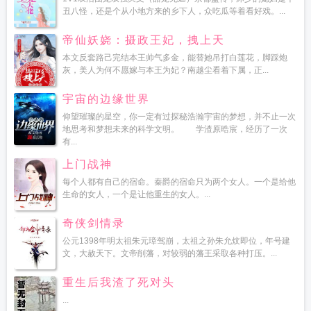
丑八怪，还是个从小地方来的乡下人，众吃瓜等着看好戏。...
帝仙妖娆：摄政王妃，拽上天
本文反套路己完结本王帅气多金，能替她吊打白莲花，脚踩炮
灰，美人为何不愿嫁与本王为妃？南越尘看着下属，正...
宇宙的边缘世界
仰望璀璨的星空，你一定有过探秘浩瀚宇宙的梦想，并不止一次
地思考和梦想未来的科学文明。 学渣原晧宸，经历了一次
有...
上门战神
每个人都有自己的宿命。秦爵的宿命只为两个女人。一个是给他
生命的女人，一个是让他重生的女人。...
奇侠剑情录
公元1398年明太祖朱元璋驾崩，太祖之孙朱允炆即位，年号建
文，大赦天下。文帝削藩，对较弱的藩王采取各种打压。...
重生后我渣了死对头
...