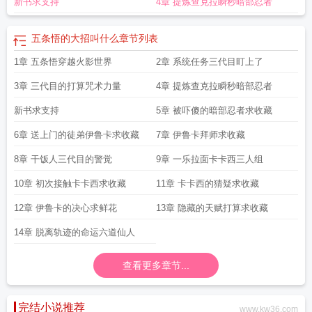
新书求支持
4章 提炼查克拉瞬秒暗部忍者
开局五条悟模板
在火影加载五条悟面板
五条悟相当于火影里的谁
五条悟穿越火
影
五条悟穿火影
火影扮演五条悟的
火影扮演五条悟
火影观影五条悟
五条悟出
自
五条悟的大招叫什么
五条悟一
五条悟是火影里的人物吗
五条悟在火影用领
五条悟的大招叫什么
章节列表
域
五条悟在火影里面什么实力
火影开局扮演五条悟免费
五条悟到底多强
五条
1章 五条悟穿越火影世界
2章 系统任务三代目盯上了
悟多强
死神VS火影五条悟
火影五条悟头像
3章 三代目的打算咒术力量
4章 提炼查克拉瞬秒暗部忍者
新书求支持
5章 被吓傻的暗部忍者求收藏
6章 送上门的徒弟伊鲁卡求收藏
7章 伊鲁卡拜师求收藏
8章 干饭人三代目的警觉
9章 一乐拉面卡卡西三人组
10章 初次接触卡卡西求收藏
11章 卡卡西的猜疑求收藏
12章 伊鲁卡的决心求鲜花
13章 隐藏的天赋打算求收藏
14章 脱离轨迹的命运六道仙人
查看更多章节...
完结小说推荐
www.kw36.com