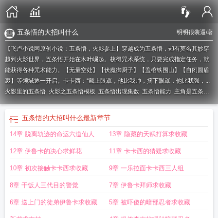
五条悟的大招叫什么
明明很装逼
/著
【飞卢小说网原创小说：五条悟，火影参上】穿越成为五条悟，却有莫名其妙穿
越到火影世界，五条悟开始在木叶崛起。获得咒术系统，只要完成指定任务，就
能获得各种咒术能力。【无量空处】【伏魔御厨子】【盖棺铁围山】【自闭圆盾
裹】等领域逐一开启。卡卡西：“戴上眼罩，他比我帅，摘下眼罩，他比我强，...
火影里的五条悟
火影之五条悟模板
五条悟出现集数
五条悟能力
主角是五条悟
的火影
在火影扮演五条悟的
死神vs火影五条悟版
五条悟shf
火影开局五条
悟
五条悟出现的集数
五条悟死了相当于什么火影
火影五条悟
火影我五条悟最
五条悟的大招叫什么
最新章节
强
五条悟到底是谁
五条悟在火影是个什么水平
五条悟在火影
火影五条悟系
14章 脱离轨迹的命运六道仙人
13章 隐藏的天赋打算求收藏
统
火影开局扮演五条悟
像素火影五条悟
五条悟火影参上
人在火影 开局扮演五
条悟
五条悟重生到火影
五条悟到底有多强
五条悟0
五条悟穿越火影忍者
火影
12章 伊鲁卡的决心求鲜花
11章 卡卡西的猜疑求收藏
五条悟模板
五条悟在火影中的战力
五条悟的大招是什么
火影融合五条悟
死神
vs火影有五条悟版
五条悟穿越到火影
五条悟的招数
五条悟在火影里面是什么水
10章 初次接触卡卡西求收藏
9章 一乐拉面卡卡西三人组
平?
五条悟的招式
五条悟火葬场
五条悟是不是火影的
人在火影扮演五条悟
五
8章 干饭人三代目的警觉
7章 伊鲁卡拜师求收藏
条悟登场
五条悟吗
五条悟的术
五条悟了
五条悟在火影里面什么水平
火影之融
合五条悟
火影忍者五条悟
五条悟出自哪里
五条悟来到火影
人在火影开局五条
6章 送上门的徒弟伊鲁卡求收藏
5章 被吓傻的暗部忍者求收藏
悟
火影之开局扮演五条悟
五条悟 招数
五条悟 火葬场
五条悟放在火影里
火影