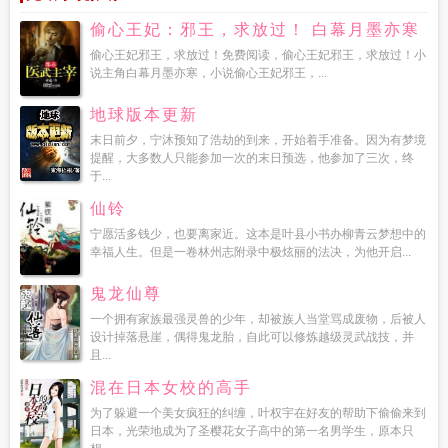
偷心王妃：邪王，求放过！ 白幕月墨亦寒
偷心王妃邪王，求放过！免费阅读，偷心王妃邪王，求放过！小
说主角白幕月墨亦寒，小说偷心王妃邪王，...
地球版本更新
末日前夕，宁沐预知了浩劫的到来，开始着手准备。因为有梦境
提醒，大多数人只能参加一次的末日预选，他参加了三次，终
于...
仙铃
宁愿活多钱少，也要离家近。这本是叶县小书办柳青云梦想中的
幸福人生。但是一卷林州志附录中极炫丽的法决，为他开启...
鬼龙仙尊
一个拥有家族最强灵兽的少年，却被族人当堂骂成废物，后被人
设计掉落悬崖，偶得鬼龙胎，自此可以修炼越级灵武战技，并
且...
混在日本女校的高手
为了躲避一个美女疯狂的纠缠，叶权宇在好友的帮助下偷偷来到
日本，光荣地成为了圣樱花女子高中的第一名男学生，原本只