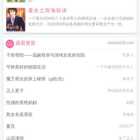
想...
重生之商海惊涛
一个重生回94年三十多岁男人的猥琐灵魂，一步步努力完成他的
发财大计，与此同时和众多美丽的母女萝莉熟女产生一段...
最新更新
www.kw36.com
子前母犯——温婉母亲与清纯女友的沦陷
织梦人
平静美好的校园生活
一个兴趣使然的牛头人
魔王母女的床上秘情（gl乱伦）
洛洛子
正人君子
神仙收容所所长
性感的美艳妈妈
柏毅
熟女名器系统
富梅洛
夏宫
VEDETT
山花漫情
未了之人