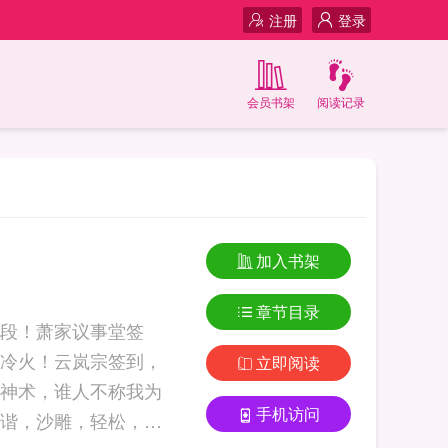
注册
登录
会员书架
阅读记录
加入书架
章节目录
段！萧家议事堂签
冷火！云岚宗签到，
立即阅读
神术，谁人不称我为
手机访问
谐，沙雕，轻松，半