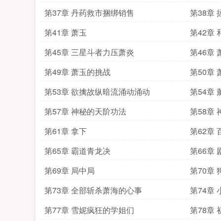
第37章 丹药救市捆绑销售
第38章
第41章 萧玉
第42章
第45章 三星斗者力压萧炎
第46章
第49章 萧玉的挑战
第50章
第53章 欲擒故纵暗流涌动涌动
第54章
第57章 神秘的天阶功法
第58章
第61章 拿下
第62章
第65章 霸道青龙决
第66章
第69章 局中局
第70章
第73章 全部斩杀萧海的心事
第74章
第77章 雪妮疯狂的学姐们
第78章