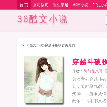
首 页
玄幻修真
重生穿越
都市小说
军史小
36酷文小说
36酷文小说
>
穿越斗破收古薰儿的
穿越斗破
作者：
御前兔八哥
萧浪意外穿越斗破
到，奖励聚气散五
奖励……萧浪凭借
药帝！《本书又名