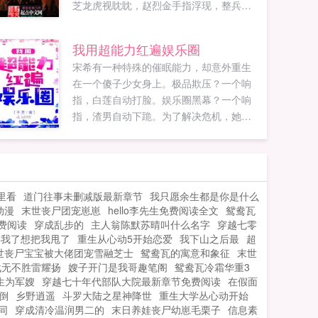
芝龙虎视眈眈，赵烈金手指浮现，整兵修
武，重塑东亚新秩序。朝鲜背信弃义，投
向建奴，拿走济州岛，略略惩戒。日本德
我用超能力红遍娱乐圈
川幕府安定四方，拱卫天皇，藐视大明，
宋希有一种特殊的催眠能力，却意外重生
这怎么行，定要亲善弱小，祸乱九州，夺
在一个傻子少女身上。极品欺压？一个响
取北海道，肢解倭国...
指，白莲自动打脸。娱乐圈黑幕？一个响
指，渣男自动下跪。为了解决危机，她冒
死借用商界大佬。陆先生，公司救急，麻
烦你当几天我男朋友！从此以后，宋希没
钱，陆寒诚直接给卡。宋希被撕，陆寒诚
买水军怼到对方怀疑人生。黑粉骂宋希勾
里看
道门往事未删减版最新章节
我只愿余生都是你是什么
引陆寒诚，男人公开回复是我死缠烂打。
动漫
末世丧尸团宠崽崽
hello李先生免费阅读全文
鸳鸯瓦
假女朋友升级准陆太太，宋希终于察觉哪
费阅读
穿成乱步的
主人翁陈默苏晴叫什么名字
穿越七零
里不对劲。陆寒诚，你没有被我催眠...
要我了想把我甩了
重生从心动5开始恋爱
我下山之后最
超
世丧尸宝宝被大佬团宠雪融芝士
鸳鸯瓦的寓意和象征
末世
战无不胜雷耀扬
嫂子开门是我哥趣笔阁
鸳鸯瓦冷霜华重3
生为军嫂
穿越七十年代部队大院最新章节免费阅读
在假面
倒
乡野逍遥
斗罗大陆之星神降世
重生大学丛心动开始
同
穿成清冷温润男二的
末日养娃丧尸幼崽毛栗子
信息素