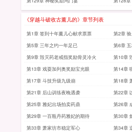
第129章 神秘奖励鸿门宴
第128
《穿越斗破收古薰儿的》章节列表
第1章 签到十年薰儿心献求票票
第2章 
第5章 三年之约一年足已
第6章 
第9章 毁灭药老戒指奖励骨灵冷火
第10章
第13章 戏耍加列奥奖励宝光眼
第14章
第17章 斗技升级九级崩
第18章
第21章 后山训练夜晚遇袭
第22章
第25章 雅妃出场拍卖药鼎
第26章
第29章 一百瓶丹药雅妃的期待
第30章
第33章 萧家坊市稳定军心
第34章