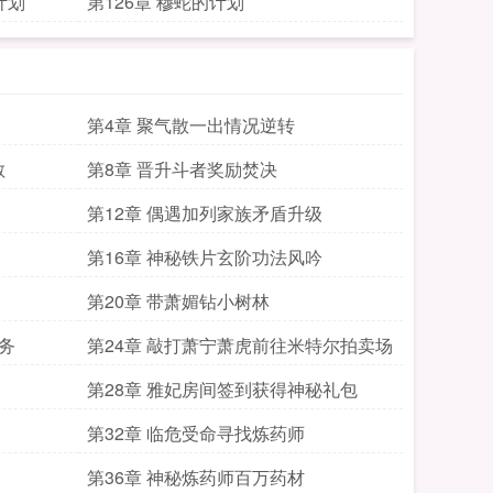
计划
第126章 穆蛇的计划
第4章 聚气散一出情况逆转
散
第8章 晋升斗者奖励焚决
第12章 偶遇加列家族矛盾升级
第16章 神秘铁片玄阶功法风吟
第20章 带萧媚钻小树林
务
第24章 敲打萧宁萧虎前往米特尔拍卖场
第28章 雅妃房间签到获得神秘礼包
第32章 临危受命寻找炼药师
第36章 神秘炼药师百万药材