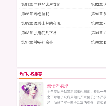
第81章 丰腴的诺琳导师
第82章
第85章 春色璇昵
第86章
第89章 魔兽山脉的夜晚
第90章
第93章 挑选佣兵下谷
第94章
第97章 神秘的魔兽
第98章
热门小说推荐
秦怡严易泽
主角秦怡严易泽新郎出轨闺蜜，秦怡一
之下嫁给了众所周知的严家傻子少爷严
泽，做好了守一辈子活寡的准备，谁知