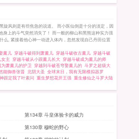
黑旋风则是有些焦急的说道。 而小医仙倒是十分的淡定，因
他身上的斗气突然消失了！ 而一般的柳山和黑熊这种实力强
什么, 紧接着他心神一动进入体内，忽然发现自己丹田位置
娶薰儿
穿越斗破得到萧薰儿
穿越斗破收古薰儿
穿越斗破
儿女主
穿越斗破从小跟薰儿长大
穿越斗破成为薰儿的师
成为萧薰儿的护卫
穿越到斗破苍穹娶薰儿的
斗罗之超级大
然能御兽张晋
北阴大圣
全球末日，我有无限模拟器罗
神跟定我了叶素问
重生梦想花开王强
重生修仙之斗罗大陆
第134章 斗皇体验卡的威力
第130章 穆蛇的野心