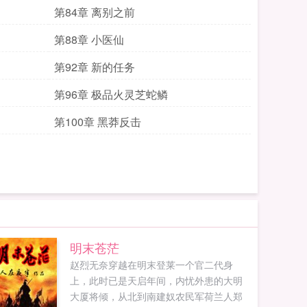
第84章 离别之前
第88章 小医仙
第92章 新的任务
第96章 极品火灵芝蛇鳞
第100章 黑莽反击
明末苍茫
赵烈无奈穿越在明末登莱一个官二代身
上，此时已是天启年间，内忧外患的大明
大厦将倾，从北到南建奴农民军荷兰人郑