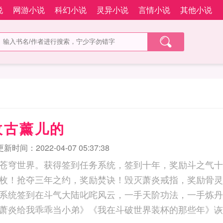
说
网游小说
科幻小说
灵异小说
言情小说
其他小说
收古薰儿的
更新时间：2022-04-07 05:37:38
苍穹世界。获得签到任务系统，签到十年，奖励斗之气十
枚！抢夺三年之约，奖励焚诀！毁灭萧炎戒指，奖励骨灵
系统签到在斗气大陆叱咤风云，一手天阶功法，一手炼丹
萧炎给我乖乖当小弟》《我在斗破世界装杯的那些年》诙