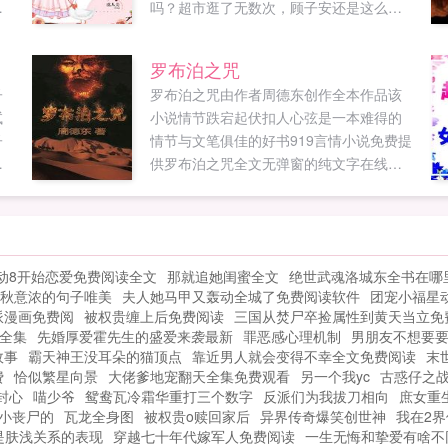
的
吗？超市逛了无数次，顾子安还是这么念
骗
念不忘。穿越前，红豆是身高五尺的女汉
，
子穿越...
罗布泊之咒
无
子
罗布泊之咒由作者周德东创作全本作品该
试
小说情节跌宕起伏扣人心弦是一本难得的
子
情节与文笔俱佳的好书919言情小说免费提
看
供罗布泊之咒全文无弹窗的纯文字在线阅
爱
读。...
于
慑
。
动8开始恋爱免费阅读全文
那就追她闺蜜全文
绝世武魂洛城东全书在哪
，
秋意浓的句子唯美
夫人她马甲又轰动全城了免费阅读软件
团宠小福星
派漫画免费阅
被权贵缠上后免费阅读
三国从焚尸卒捡属性到黄天当立免
全集
先婚厚爱霍先生的盛爱来袭最新
罪恶感心理机制
男朋友不想要
故事
霸天神王没耳朵的猫顶点
靠近男人就会变得不幸全文免费阅读
末
费
恰似繁星向景
大佬爹地宠翻天全集免费观看
另一个我yc
古惑仔之
封心
喵少爷
鸳鸯瓦冷霜华重打三个数字
反派们为我拔刀相向
庶女重
小丧尸的
瓦龙全身图
被权贵o赎回家后
异界传奇爆笑创世神
我在2界
是肤浅关系的表现
穿越七十年代嫁军人免费阅读
一生无悔和挚爱有啥不