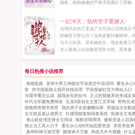
婚夜，痴痴傻傻的严易泽竟露出了邪魅
笑容，秦怡这才意识到所有人都被他给
了军婚小说网提供秦怡严易泽最新章节
一妃冲天：纨绔世子要嫁人
秦怡严易泽全文免费阅读，秦怡严易泽
当现代女特工变成了古代没心没肺混日
弹窗广告清爽在线阅读体验...
的嫡世子肿么办？当然是要抖擞精神，
与天公比高。原来被欺负，现在拿着刀
在人家身上比划都是理所当然。原来被
不起，现在就要让他们领会今天你对我
搭不理，明天我让你高攀不起的精神。
是文韬武略，弓射骑马，冲锋陷阵，震
每日热搜小说推荐
边疆，连皇帝都赞一声好一个英雄少年
格格歌曲
龙珠中界王神能在宇宙真空中说话吗
重生从心
什么？嫁人？女孩子才嫁人！呃，不对
歌
作为假面骑士我开挂很合理
宇宙探秘社官方网站入口
那个谁谁，先前你说喜欢我来着？...
冷霜华重怎么读
愿我余生的短句
正义的我被系统变成反
年代当军嫂免费阅读
瓦龙X原创女主晋江文学城
野狗兄弟
级教师类都市推荐
我的弟子全是傻雕玩家
穿越远古女配
女主把反派认成男主
红楼我能复制词条系统
医婿全文免
青山处处埋忠骨全文阅读
陈默苏晴周浩
被权贵送人后我
骑士当工具人日子
重生从心动8开始恋爱资源
末世养崽养
真神和神王谁厉害
横推诸天万敌
构造天外天视频
什么