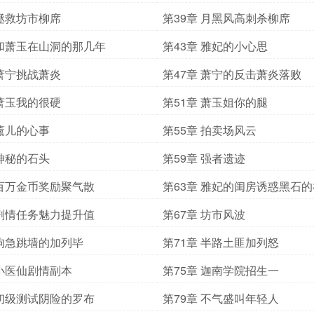
 拯救坊市柳席
第39章 月黑风高刺杀柳席
 和萧玉在山洞的那几年
第43章 雅妃的小心思
 萧宁挑战萧炎
第47章 萧宁的反击萧炎落败
 萧玉我的很硬
第51章 萧玉姐你的腿
 薰儿的心事
第55章 拍卖场风云
 神秘的石头
第59章 强者遗迹
 百万金币奖励聚气散
第63章 雅妃的闺房诱惑黑石
 剧情任务魅力提升值
第67章 坊市风波
 狗急跳墙的加列毕
第71章 半路土匪加列怒
 小医仙剧情副本
第75章 迦南学院招生一
 初级测试阴险的罗布
第79章 不气盛叫年轻人