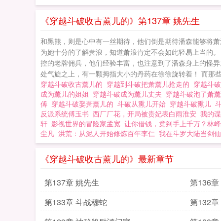
无
《穿越斗破收古薰儿的》第137章 姚先生
和黑熊，则是心中有一丝期待，他们倒是期待潘森能够将萧
为她十分的了解萧浪，知道萧浪肯定不会如此轻易上当的。 
控的老牌佣兵，他们经验丰富，也注意到了潘森身上的怪异之
处气旋之上，有一颗拇指大小的丹药在徐徐旋转着！ 而那些
穿越斗破收古薰儿的
穿越到斗破把萧薰儿抢走的
穿越斗
成为薰儿的姐姐
穿越斗破成为薰儿丈夫
穿越斗破泡了萧
傅
穿越斗破娶萧薰儿的
斗破从熏儿开始
穿越斗破熏儿
反派系统傅玉书
西厂厂花，开局被贵妃表白雨淮安
我的谍
轩
影视世界的冒险家孟宽
让你借钱，竟到手上千万？林峰
尘凡
洪荒：从泥人开始修炼百年李仁
我在斗罗大陆当剑仙
《穿越斗破收古薰儿的》最新章节
第137章 姚先生
第136章
第133章 斗战穆蛇
第132