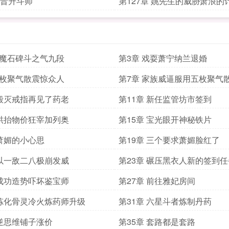
章 晋升斗师
第127章 姚先生的威胁萧浪的
验魔石碑斗之气九段
第3章 戏耍萧宁纳兰退婚
五枚聚气散震惊众人
第7章 家族威逼服用五枚聚气
 毁灭戒指再见了药老
第11章 新任监管坊市签到
 哄抬物价狂宰加列奥
第15章 宝光眼开神秘铁片
 萧媚的小心思
第19章 三个要求萧媚脸红了
 以一敌二八极崩发威
第23章 碾压黑衣人新的签到任
 成功造势吓坏鉴宝师
第27章 前往雅妃房间
 炼化骨灵冷火炼药师升级
第31章 六星斗者炼制丹药
 逆思维铺子涨价
第35章 套路都是套路