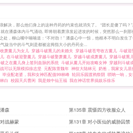
敌，不喜勿喷 斗破：从薰儿怀中开始签到萧浪
浪解决，那么他们身上的这种丹药的约束也就消失了。 “团长是傻了吗？”
就在潘森体内斗气涌动, 即将朝着萧浪发起进攻的时候，突然那么一刹那
处，柳山嘴中喃喃道：“不对劲！” 潘森心中一惊，他根本不明白发生了
气旋当中的斗气则是都被这拇指大小的丹药全...
破收萧薰儿为女儿
穿越斗破熏儿的未婚夫
穿越斗破苍穹收古薰儿
斗破迎
薰儿
在斗破迎娶薰儿
穿越斗破娶萧薰儿
穿越斗破成萧薰儿
穿越斗破熏
斗破之在薰儿身上签到血脉的系统
斗破从薰儿开始攻略女神
穿越到斗破
战可以无限模拟徐志坚
元配陈萱魏年
神纹大陆林元
奶爸，我家女儿居
毕业配老婆，我和女神匹配值99林峰
轮回乐园渡鸦祭阴
唢呐一响，女
林白
校园天兵曹闲
我是烛中仙王福
我在神话世界搞娱乐徐乐
 潘森
第135章 震慑四方收服众人
章 对战赫蒙
第131章 对小医仙的威胁囚禁