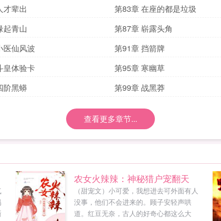
 人才辈出
第83章 在座的都是垃圾
 缘起青山
第87章 崭露头角
 小医仙风波
第91章 挡箭牌
 斗皇体验卡
第95章 寒幽草
 四阶黑蟒
第99章 战黑莽
查看更多章节...
农女火辣辣：神秘猎户宠翻天
气
（甜宠文）小可爱，我想进去可外面有人
易
没事，他们不会进来的。顾子安轻声哄
新
道。红豆无奈，古人的好奇心都这么大